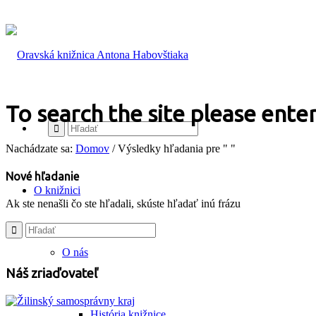
To search the site please enter
Nachádzate sa:
Domov
/
Výsledky hľadania pre " "
Nové hľadanie
O knižnici
Ak ste nenašli čo ste hľadali, skúste hľadať inú frázu
O nás
Náš zriaďovateľ
História knižnice