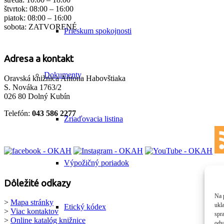
štvrtok: 08:00 – 16:00
piatok: 08:00 – 16:00
sobota: ZATVORENÉ
Prieskum spokojnosti
Adresa a kontakt
Dokumenty
Oravská knižnica Antona Habovštiaka
S. Nováka 1763/2
026 80 Dolný Kubín
Telefón:
043 586 2277
Zriaďovacia listina
Výpožičný poriadok
Dôležité odkazy
Na 
>
Mapa stránky
ukl
Etický kódex
>
Viac kontaktov
spra
>
Online katalóg knižnice
odv