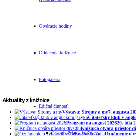
Otváracie hodiny
Oddelenia knižnice
Fotogaléria
Aktuality z knižnice
Edičná činnosť
Výstava: Stromy a my
7. augusta 20
Čitateľský klub v angl
Program na august 2026
29. júla 
Knižnica otvára priestor d
Časopis Priateľ knižnice
Oznámenie o v