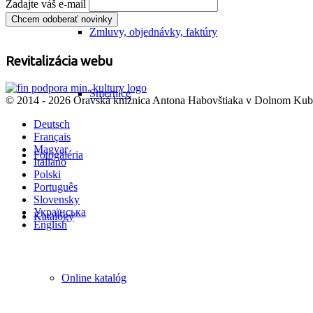
Zadajte váš e-mail
Zmluvy, objednávky, faktúry
Revitalizácia webu
Smernice
© 2014 - 2026 Oravská knižnica Antona Habovštiaka v Dolnom Kubín
Deutsch
Français
Magyar
Fotogaléria
Italiano
Polski
Português
Slovensky
Українська
Katalógy
English
Online katalóg