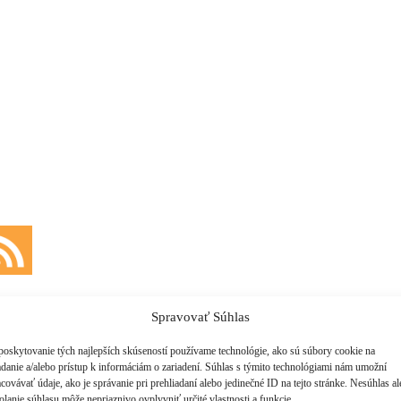
Spravovať Súhlas
poskytovanie tých najlepších skúseností používame technológie, ako sú súbory cookie na
adanie a/alebo prístup k informáciám o zariadení. Súhlas s týmito technológiami nám umožní
covávať údaje, ako je správanie pri prehliadaní alebo jedinečné ID na tejto stránke. Nesúhlas a
olanie súhlasu môže nepriaznivo ovplyvniť určité vlastnosti a funkcie.