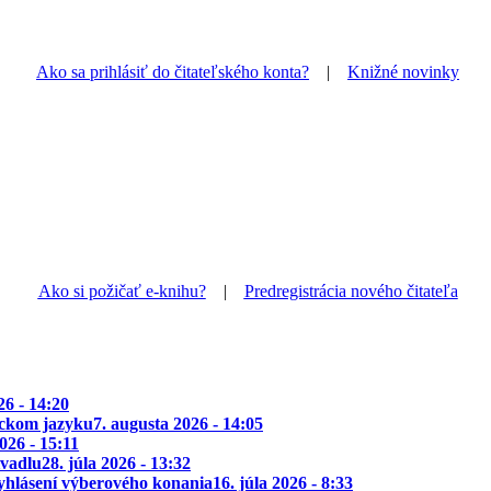
Ako sa prihlásiť do čitateľského konta?
|
Knižné novinky
Ako si požičať e-knihu?
|
Predregistrácia nového čitateľa
26 - 14:20
ickom jazyku
7. augusta 2026 - 14:05
2026 - 15:11
ivadlu
28. júla 2026 - 13:32
yhlásení výberového konania
16. júla 2026 - 8:33