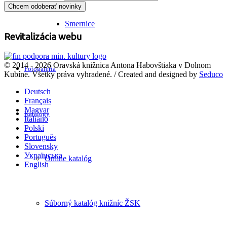
Smernice
Revitalizácia webu
© 2014 - 2026 Oravská knižnica Antona Habovštiaka v Dolnom
Fotogaléria
Kubíne. Všetky práva vyhradené. / Created and designed by
Seduco
Deutsch
Français
Magyar
Katalógy
Italiano
Polski
Português
Slovensky
Українська
Online katalóg
English
Súborný katalóg knižníc ŽSK