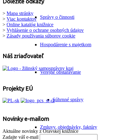
Dôležité odkazy
>
Mapa stránky
Správy o činnosti
>
Viac kontaktov
>
Online katalóg knižnice
>
Vyhlásenie o ochrane osobných údajov
>
Zásady používania súborov cookie
Hospodárenie s majetkom
Náš zriaďovateľ
Verejné obstarávanie
Projekty EÚ
Súhrnné správy
Novinky e-mailom
Zmluvy, objednávky, faktúry
Aktuálne novinky z Oravskej knižnice
Zadajte váš e-mail