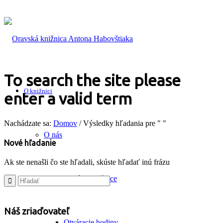
To search the site please
O knižnici
enter a valid term
Nachádzate sa:
Domov
/
Výsledky hľadania pre " "
O nás
Nové hľadanie
Ak ste nenašli čo ste hľadali, skúste hľadať inú frázu
História knižnice
Náš zriaďovateľ
Otváracie hodiny