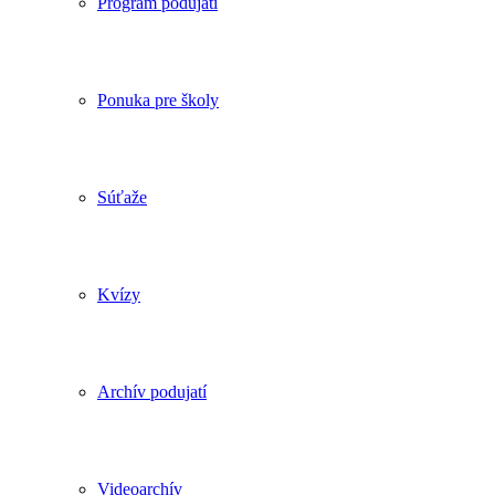
Program podujatí
Ponuka pre školy
Súťaže
Kvízy
Archív podujatí
Videoarchív