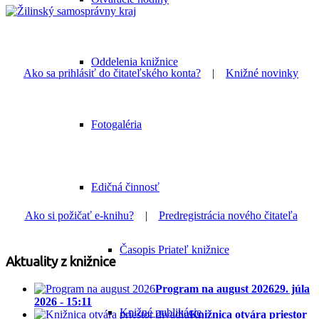
Oddelenia knižnice
Ako sa prihlásiť do čitateľského konta?
|
Knižné novinky
Fotogaléria
Edičná činnosť
Ako si požičať e-knihu?
|
Predregistrácia nového čitateľa
Časopis Priateľ knižnice
Aktuality z knižnice
Program na august 2026
29. júla
2026 - 15:11
Knižné publikácie
Knižnica otvára priestor