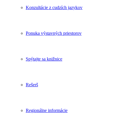
Konzultácie z cudzích jazykov
Ponuka výstavných priestorov
Spýtajte sa knižnice
Rešerš
Regionálne informácie