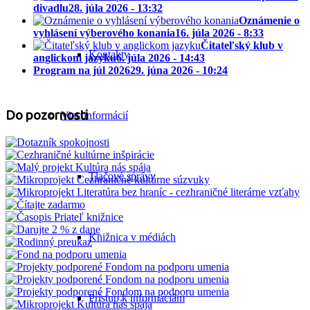
divadlu
28. júla 2026 - 13:32
Oznámenie o
vyhlásení výberového konania
16. júla 2026 - 8:33
Čitateľský klub v
Kontakty
anglickom jazyku
6. júla 2026 - 14:43
Program na júl 2026
29. júna 2026 - 10:24
Do pozornosti
Viac informácií
Tlačové správy
Knižnica v médiách
Prístup k informáciám