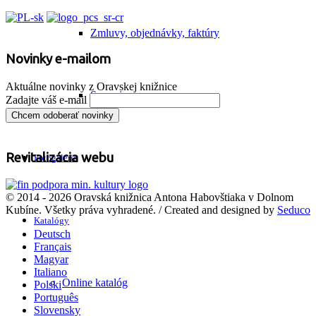
Zmluvy, objednávky, faktúry
Novinky e-mailom
Aktuálne novinky z Oravskej knižnice
Smernice
Zadajte váš e-mail
Revitalizácia webu
Fotogaléria
© 2014 - 2026 Oravská knižnica Antona Habovštiaka v Dolnom
Kubíne. Všetky práva vyhradené. / Created and designed by
Seduco
Katalógy
Deutsch
Français
Magyar
Italiano
Online katalóg
Polski
Português
Slovensky