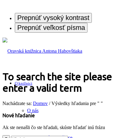
Prepnúť vysoký kontrast
Prepnúť veľkosť písma
To search the site please
O knižnici
enter a valid term
Nachádzate sa:
Domov
/
Výsledky hľadania pre " "
O nás
Nové hľadanie
Ak ste nenašli čo ste hľadali, skúste hľadať inú frázu
História knižnice