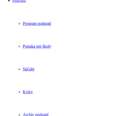
Podujatia
Program podujatí
Ponuka pre školy
Súťaže
Kvízy
Archív podujatí