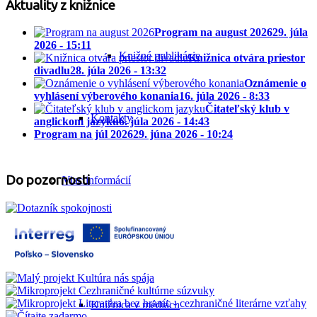
Aktuality z knižnice
Program na august 2026
29. júla
2026 - 15:11
Knižné publikácie
Knižnica otvára priestor
divadlu
28. júla 2026 - 13:32
Oznámenie o
vyhlásení výberového konania
16. júla 2026 - 8:33
Čitateľský klub v
Kontakty
anglickom jazyku
6. júla 2026 - 14:43
Program na júl 2026
29. júna 2026 - 10:24
Do pozornosti
Viac informácií
Tlačové správy
Knižnica v médiách