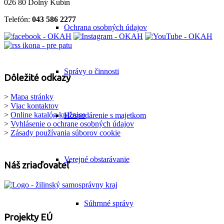
026 80 Dolný Kubín
Telefón:
043 586 2277
Ochrana osobných údajov
Správy o činnosti
Dôležité odkazy
>
Mapa stránky
>
Viac kontaktov
>
Online katalóg knižnice
Hospodárenie s majetkom
>
Vyhlásenie o ochrane osobných údajov
>
Zásady používania súborov cookie
Verejné obstarávanie
Náš zriaďovateľ
Súhrnné správy
Projekty EÚ