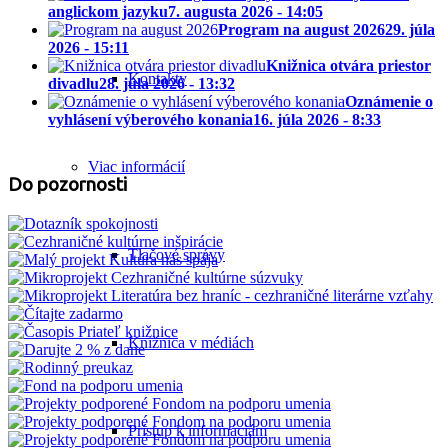
anglickom jazyku
7. augusta 2026 - 14:05
Program na august 2026
29. júla
2026 - 15:11
Knižnica otvára priestor
Kontakty
divadlu
28. júla 2026 - 13:32
Oznámenie o
vyhlásení výberového konania
16. júla 2026 - 8:33
Viac informácií
Do pozornosti
Tlačové správy
Knižnica v médiách
Prístup k informáciám