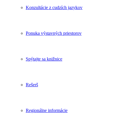
Konzultácie z cudzích jazykov
Ponuka výstavných priestorov
Spýtajte sa knižnice
Rešerš
Regionálne informácie