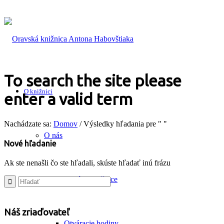
To search the site please
O knižnici
enter a valid term
Nachádzate sa:
Domov
/
Výsledky hľadania pre " "
O nás
Nové hľadanie
Ak ste nenašli čo ste hľadali, skúste hľadať inú frázu
História knižnice
Náš zriaďovateľ
Otváracie hodiny