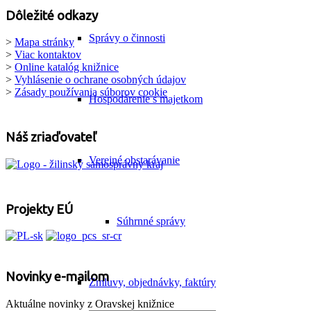
Dôležité odkazy
Správy o činnosti
>
Mapa stránky
>
Viac kontaktov
>
Online katalóg knižnice
>
Vyhlásenie o ochrane osobných údajov
>
Zásady používania súborov cookie
Hospodárenie s majetkom
Náš zriaďovateľ
Verejné obstarávanie
Projekty EÚ
Súhrnné správy
Novinky e-mailom
Zmluvy, objednávky, faktúry
Aktuálne novinky z Oravskej knižnice