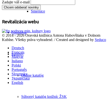
Zadajte váš e-mail
Smernice
Revitalizácia webu
Fotogaléria
© 2014 - 2026 Oravská knižnica Antona Habovštiaka v Dolnom
Kubíne. Všetky práva vyhradené. / Created and designed by
Seduco
Deutsch
Français
Katalógy
Magyar
Italiano
Polski
Português
Slovensky
Online katalóg
Українська
English
Súborný katalóg knižníc ŽSK