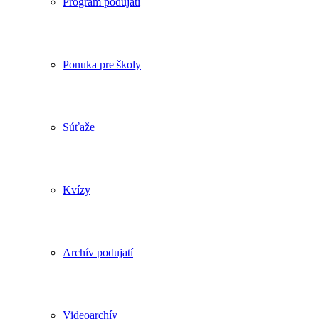
Program podujatí
Ponuka pre školy
Súťaže
Kvízy
Archív podujatí
Videoarchív