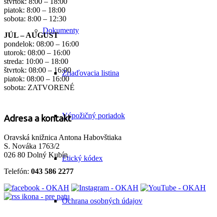
štvrtok: 8:00 – 18:00
piatok: 8:00 – 18:00
sobota: 8:00 – 12:30
Dokumenty
JÚL – AUGUST
pondelok: 08:00 – 16:00
utorok: 08:00 – 16:00
streda: 10:00 – 18:00
štvrtok: 08:00 – 16:00
Zriaďovacia listina
piatok: 08:00 – 16:00
sobota: ZATVORENÉ
Výpožičný poriadok
Adresa a kontakt
Oravská knižnica Antona Habovštiaka
S. Nováka 1763/2
026 80 Dolný Kubín
Etický kódex
Telefón:
043 586 2277
Ochrana osobných údajov