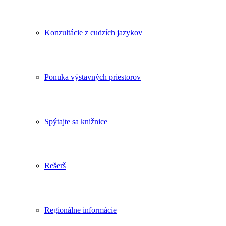
Konzultácie z cudzích jazykov
Ponuka výstavných priestorov
Spýtajte sa knižnice
Rešerš
Regionálne informácie