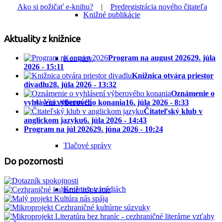
Ako si požičať e-knihu?
|
Predregistrácia nového čitateľa
Knižné publikácie
Aktuality z knižnice
Program na august 2026
29. júla
Kontakty
2026 - 15:11
Knižnica otvára priestor
divadlu
28. júla 2026 - 13:32
Oznámenie o
Viac informácií
vyhlásení výberového konania
16. júla 2026 - 8:33
Čitateľský klub v
anglickom jazyku
6. júla 2026 - 14:43
Program na júl 2026
29. júna 2026 - 10:24
Tlačové správy
Do pozornosti
Knižnica v médiách