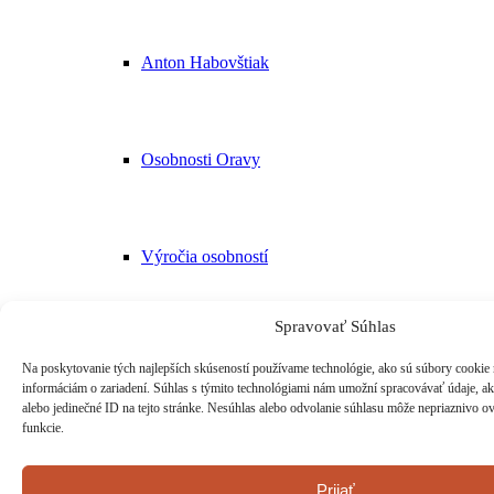
Anton Habovštiak
Osobnosti Oravy
Výročia osobností
Spravovať Súhlas
Súčasné osobnosti Oravy
Na poskytovanie tých najlepších skúseností používame technológie, ako sú súbory cookie n
informáciám o zariadení. Súhlas s týmito technológiami nám umožní spracovávať údaje, ako
alebo jedinečné ID na tejto stránke. Nesúhlas alebo odvolanie súhlasu môže nepriaznivo ovp
funkcie.
Príručná knižnica
Prijať