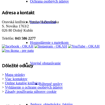
Ochrana osobných údajov
Adresa a kontakt
Správy o činnosti
Oravská knižnica Antona Habovštiaka
S. Nováka 1763/2
026 80 Dolný Kubín
Telefón:
043 586 2277
Hospodárenie s majetkom
Verejné obstarávanie
Dôležité odkazy
>
Mapa stránky
>
Viac kontaktov
>
Online katalóg knižnice
Súhrnné správy
>
Vyhlásenie o ochrane osobných údajov
>
Zásady používania súborov cookie
Zmluvy, objednávky, faktúry