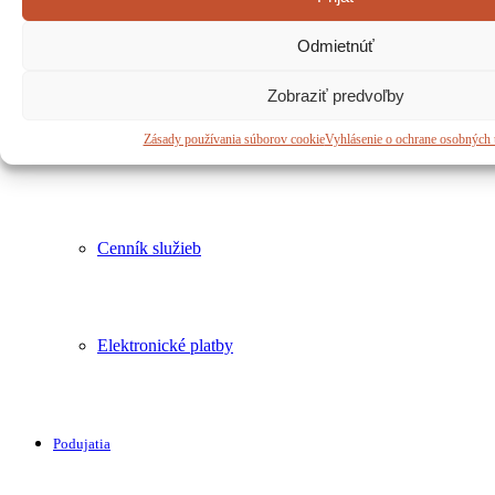
Odmietnúť
Regionálne kartotéky
Zobraziť predvoľby
Zásady používania súborov cookie
Vyhlásenie o ochrane osobných 
Regionálne e-knihy zdarma
Cenník služieb
Elektronické platby
Podujatia