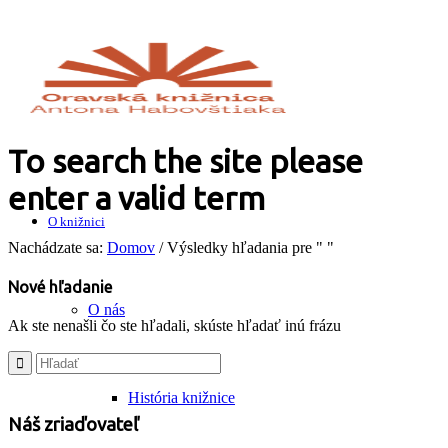
To search the site please
enter a valid term
O knižnici
Nachádzate sa:
Domov
/
Výsledky hľadania pre " "
Nové hľadanie
O nás
Ak ste nenašli čo ste hľadali, skúste hľadať inú frázu
História knižnice
Náš zriaďovateľ