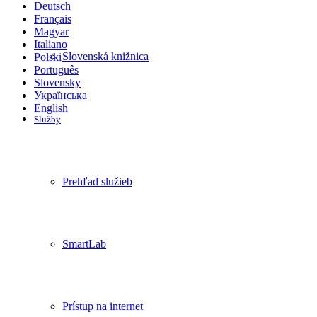
Deutsch
Français
Magyar
Italiano
Slovenská knižnica
Polski
Português
Slovensky
Українська
English
Služby
Prehľad služieb
SmartLab
Prístup na internet