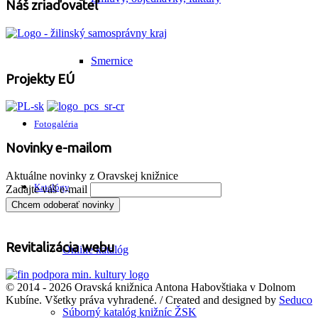
Náš zriaďovateľ
Smernice
Projekty EÚ
Fotogaléria
Novinky e-mailom
Aktuálne novinky z Oravskej knižnice
Katalógy
Zadajte váš e-mail
Revitalizácia webu
Online katalóg
© 2014 - 2026 Oravská knižnica Antona Habovštiaka v Dolnom
Kubíne. Všetky práva vyhradené. / Created and designed by
Seduco
Súborný katalóg knižníc ŽSK