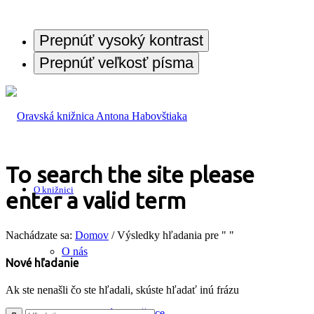
Prepnúť vysoký kontrast
Prepnúť veľkosť písma
To search the site please
O knižnici
enter a valid term
Nachádzate sa:
Domov
/
Výsledky hľadania pre " "
O nás
Nové hľadanie
Ak ste nenašli čo ste hľadali, skúste hľadať inú frázu
História knižnice