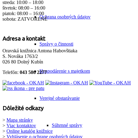
streda: 10:00 – 18:00
štvrtok: 08:00 – 16:00
piatok: 08:00 – 16:00
Ochrana osobných údajov
sobota: ZATVORENÉ
Adresa a kontakt
Správy o činnosti
Oravská knižnica Antona Habovštiaka
S. Nováka 1763/2
026 80 Dolný Kubín
Hospodárenie s majetkom
Telefón:
043 586 2277
Verejné obstarávanie
Dôležité odkazy
>
Mapa stránky
Súhrnné správy
>
Viac kontaktov
>
Online katalóg knižnice
>
Vyhlásenie o ochrane osobných údajov