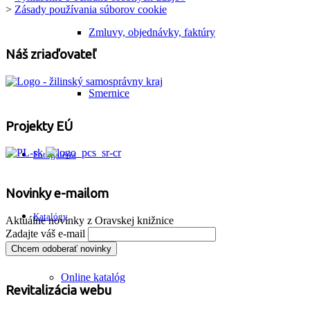
>
Zásady používania súborov cookie
Zmluvy, objednávky, faktúry
Náš zriaďovateľ
Smernice
Projekty EÚ
Fotogaléria
Novinky e-mailom
Katalógy
Aktuálne novinky z Oravskej knižnice
Zadajte váš e-mail
Online katalóg
Revitalizácia webu