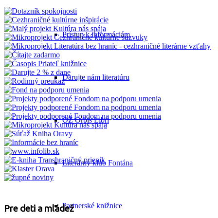
Prístup k informáciám
Darujte nám literatúru
OZ Orbis Libri
Literárny klub Fontána
Partnerské knižnice
Pre deti a mládež