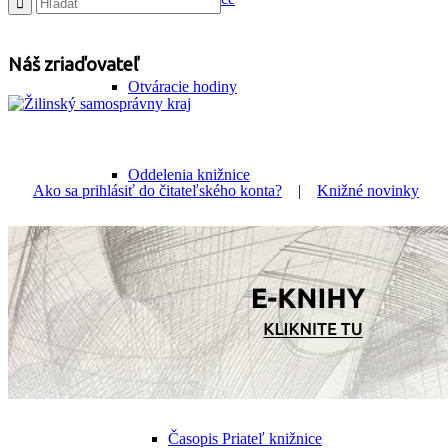
Náš zriaďovateľ
Otváracie hodiny
Oddelenia knižnice
Ako sa prihlásiť do čitateľského konta?
|
Knižné novinky
Fotogaléria
Edičná činnosť
Časopis Priateľ knižnice