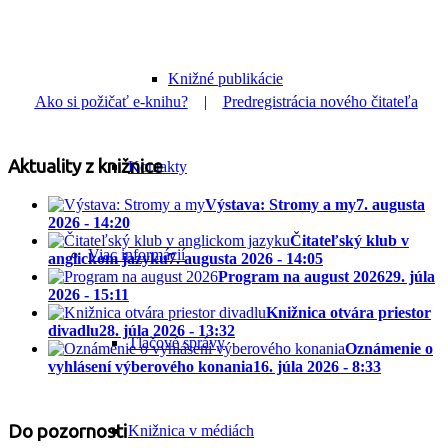
Knižné publikácie
Ako si požičať e-knihu?
|
Predregistrácia nového čitateľa
Aktuality z knižnice
Kontakty
Výstava: Stromy a my
7. augusta
2026 - 14:20
Čitateľský klub v
Viac informácií
anglickom jazyku
7. augusta 2026 - 14:05
Program na august 2026
29. júla
2026 - 15:11
Knižnica otvára priestor
divadlu
28. júla 2026 - 13:32
Tlačové správy
Oznámenie o
vyhlásení výberového konania
16. júla 2026 - 8:33
Do pozornosti
Knižnica v médiách