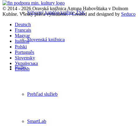
© 2014 - 2026 Oravská knižnica Antona Habovštiaka v Dolnom
Súborný katalóg knižníc ŽSK
Kubíne. Všetky práva vyhradené. / Created and designed by
Seduco
Deutsch
Français
Magyar
Slovenská knižnica
Italiano
Polski
Português
Slovensky
Українська
Služby
English
Prehľad služieb
SmartLab