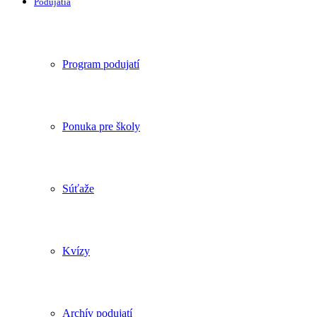
Podujatia
Program podujatí
Ponuka pre školy
Súťaže
Kvízy
Archív podujatí