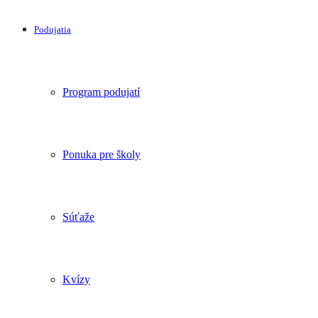
Podujatia
Program podujatí
Ponuka pre školy
Súťaže
Kvízy