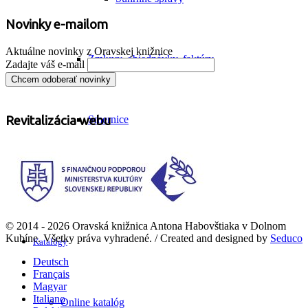
Novinky e-mailom
Aktuálne novinky z Oravskej knižnice
Zmluvy, objednávky, faktúry
Zadajte váš e-mail
Revitalizácia webu
Smernice
Fotogaléria
© 2014 - 2026 Oravská knižnica Antona Habovštiaka v Dolnom
Kubíne. Všetky práva vyhradené. / Created and designed by
Seduco
Katalógy
Deutsch
Français
Magyar
Italiano
Online katalóg