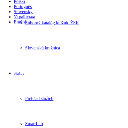
Polski
Português
Slovensky
Українська
English
Súborný katalóg knižníc ŽSK
Slovenská knižnica
Služby
Prehľad služieb
SmartLab