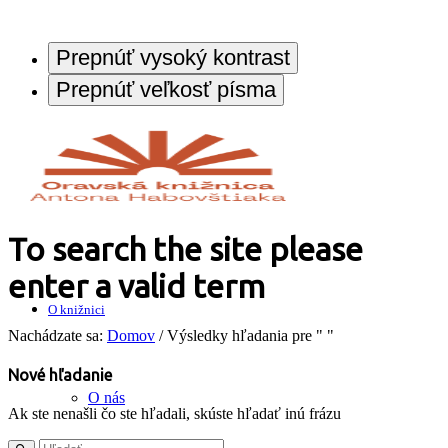
Prepnúť vysoký kontrast
Prepnúť veľkosť písma
To search the site please
enter a valid term
O knižnici
Nachádzate sa:
Domov
/
Výsledky hľadania pre " "
Nové hľadanie
O nás
Ak ste nenašli čo ste hľadali, skúste hľadať inú frázu