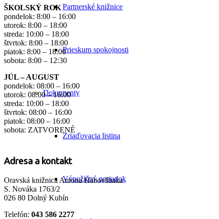
Partnerské knižnice
ŠKOLSKÝ ROK
pondelok: 8:00 – 16:00
utorok: 8:00 – 18:00
streda: 10:00 – 18:00
štvrtok: 8:00 – 18:00
Prieskum spokojnosti
piatok: 8:00 – 18:00
sobota: 8:00 – 12:30
JÚL – AUGUST
pondelok: 08:00 – 16:00
Dokumenty
utorok: 08:00 – 16:00
streda: 10:00 – 18:00
štvrtok: 08:00 – 16:00
piatok: 08:00 – 16:00
sobota: ZATVORENÉ
Zriaďovacia listina
Adresa a kontakt
Výpožičný poriadok
Oravská knižnica Antona Habovštiaka
S. Nováka 1763/2
026 80 Dolný Kubín
Telefón:
043 586 2277