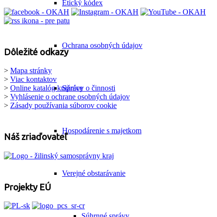
Etický kódex
Ochrana osobných údajov
Dôležité odkazy
>
Mapa stránky
>
Viac kontaktov
Správy o činnosti
>
Online katalóg knižnice
>
Vyhlásenie o ochrane osobných údajov
>
Zásady používania súborov cookie
Hospodárenie s majetkom
Náš zriaďovateľ
Verejné obstarávanie
Projekty EÚ
Súhrnné správy