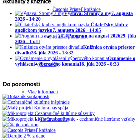
Aktuality z knižnice
Časopis Priateľ knižnice
Výstava: Stromy a my
7. augusta
2026 - 14:20
Čitateľský klub v
anglickom jazyku
7. augusta 2026 - 14:05
Program na august 2026
29. júla
Knižné publikácie
2026 - 15:11
Knižnica otvára priestor
divadlu
28. júla 2026 - 13:32
Oznámenie o
vyhlásení výberového konania
16. júla 2026 - 8:33
Kontakty
Do pozornosti
Viac informácií
Tlačové správy