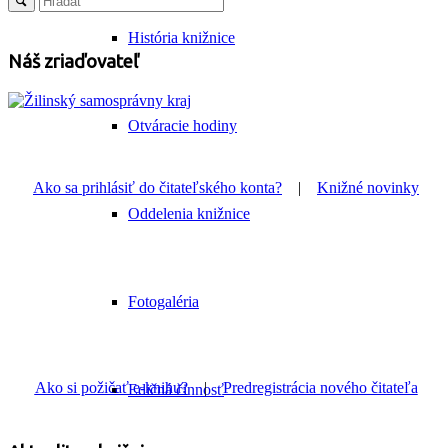
História knižnice
Náš zriaďovateľ
Otváracie hodiny
Ako sa prihlásiť do čitateľského konta?
|
Knižné novinky
Oddelenia knižnice
Fotogaléria
Ako si požičať e-knihu?
|
Predregistrácia nového čitateľa
Edičná činnosť