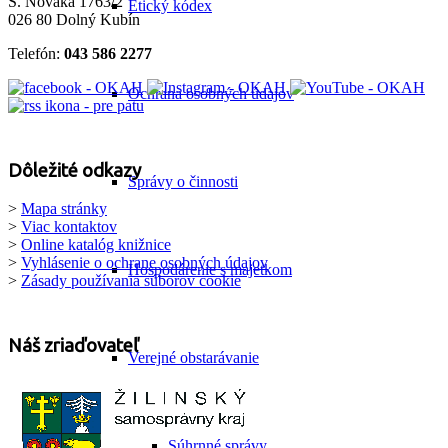
S. Nováka 1763/2
Etický kódex
026 80 Dolný Kubín
Telefón:
043 586 2277
Ochrana osobných údajov
Dôležité odkazy
Správy o činnosti
>
Mapa stránky
>
Viac kontaktov
>
Online katalóg knižnice
>
Vyhlásenie o ochrane osobných údajov
Hospodárenie s majetkom
>
Zásady používania súborov cookie
Náš zriaďovateľ
Verejné obstarávanie
Súhrnné správy