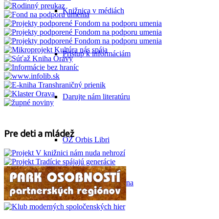
Knižnica v médiách
Prístup k informáciám
Darujte nám literatúru
Pre deti a mládež
OZ Orbis Libri
Literárny klub Fontána