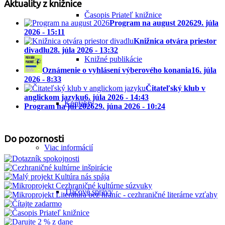
Aktuality z knižnice
Časopis Priateľ knižnice
Program na august 2026
29. júla
2026 - 15:11
Knižnica otvára priestor
divadlu
28. júla 2026 - 13:32
Knižné publikácie
Oznámenie o vyhlásení výberového konania
16. júla
2026 - 8:33
Čitateľský klub v
anglickom jazyku
6. júla 2026 - 14:43
Kontakty
Program na júl 2026
29. júna 2026 - 10:24
Do pozornosti
Viac informácií
Tlačové správy