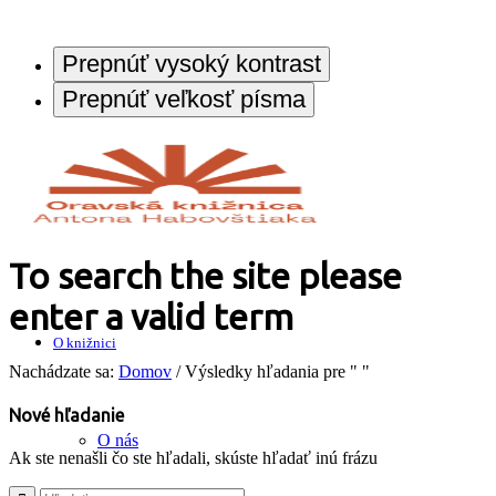
Prepnúť vysoký kontrast
Prepnúť veľkosť písma
To search the site please
enter a valid term
O knižnici
Nachádzate sa:
Domov
/
Výsledky hľadania pre " "
Nové hľadanie
O nás
Ak ste nenašli čo ste hľadali, skúste hľadať inú frázu