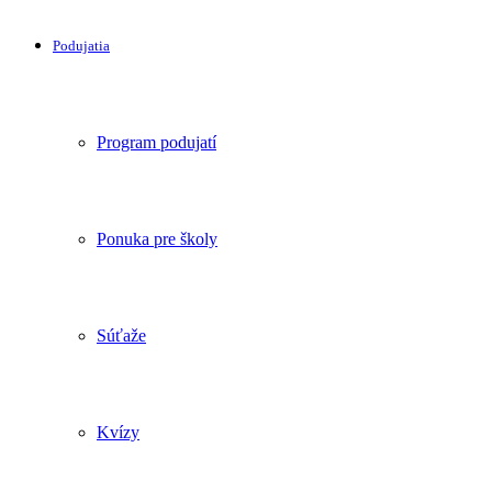
Podujatia
Program podujatí
Ponuka pre školy
Súťaže
Kvízy