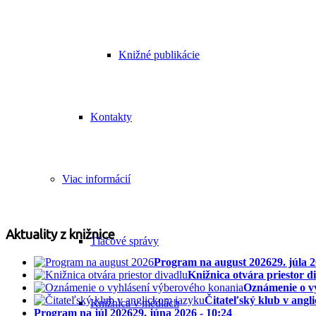
Knižné publikácie
Kontakty
Viac informácií
Aktuality z knižnice
Tlačové správy
Program na august 2026
29. júla 
Knižnica otvára priestor d
Oznámenie o v
Čitateľský klub v angl
Knižnica v médiách
Program na júl 2026
29. júna 2026 - 10:24