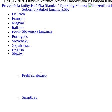
© 2014 - 2026 Oravská knižnica Antona Habovštiaka v Dolnom Kubín
Prezentácia knihy Kačička Slamka / Duckling Slamka
Súborný katalóg knižníc ŽSK
Deutsch
Français
Magyar
Italiano
Slovenská knižnica
Polski
Português
Slovensky
Українська
English
Služby
Prehľad služieb
SmartLab