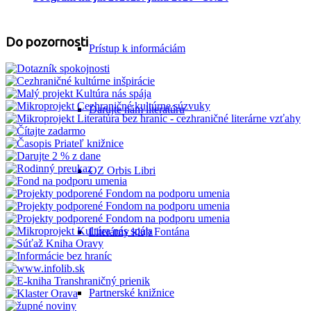
Do pozornosti
Prístup k informáciám
Darujte nám literatúru
OZ Orbis Libri
Literárny klub Fontána
Partnerské knižnice