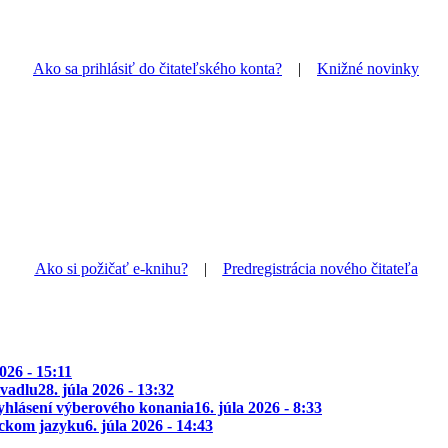
Ako sa prihlásiť do čitateľského konta?
|
Knižné novinky
Ako si požičať e-knihu?
|
Predregistrácia nového čitateľa
2026 - 15:11
ivadlu
28. júla 2026 - 13:32
yhlásení výberového konania
16. júla 2026 - 8:33
ickom jazyku
6. júla 2026 - 14:43