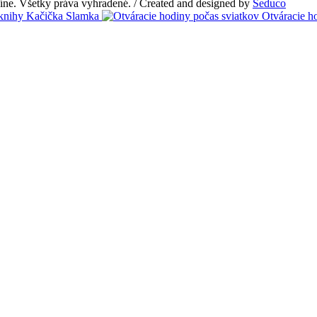
e. Všetky práva vyhradené. / Created and designed by
Seduco
Otváracie h