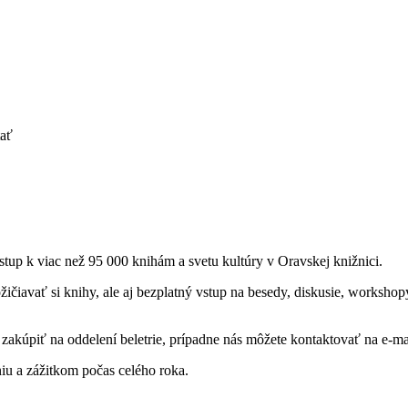
tať
tup k viac než 95 000 knihám a svetu kultúry v Oravskej knižnici.
iavať si knihy, ale aj bezplatný vstup na besedy, diskusie, workshopy,
zakúpiť na oddelení beletrie, prípadne nás môžete kontaktovať na e-ma
iu a zážitkom počas celého roka.