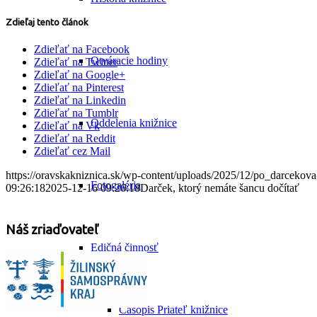
Zdieľaj tento článok
Zdieľať na Facebook
Otváracie hodiny
Zdieľať na Twitter
Zdieľať na Google+
Zdieľať na Pinterest
Zdieľať na Linkedin
Zdieľať na Tumblr
Oddelenia knižnice
Zdieľať na Vk
Zdieľať na Reddit
Zdieľať cez Mail
https://oravskakniznica.sk/wp-content/uploads/2025/12/po_darcekov
Fotogaléria
09:26:18
2025-12-16 09:26:18
Darček, ktorý nemáte šancu dočítať
Náš zriaďovateľ
Edičná činnosť
Časopis Priateľ knižnice