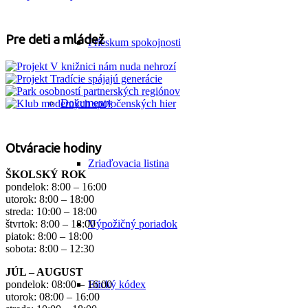
Pre deti a mládež
Prieskum spokojnosti
Dokumenty
Otváracie hodiny
Zriaďovacia listina
ŠKOLSKÝ ROK
pondelok: 8:00 – 16:00
utorok: 8:00 – 18:00
streda: 10:00 – 18:00
Výpožičný poriadok
štvrtok: 8:00 – 18:00
piatok: 8:00 – 18:00
sobota: 8:00 – 12:30
JÚL – AUGUST
Etický kódex
pondelok: 08:00 – 16:00
utorok: 08:00 – 16:00