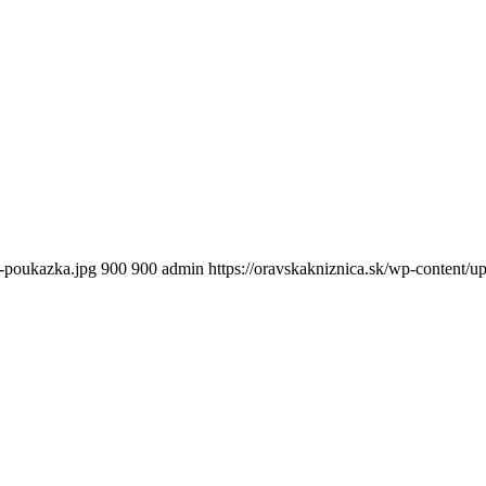
a-poukazka.jpg
900
900
admin
https://oravskakniznica.sk/wp-content/