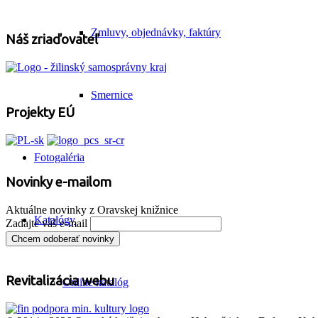
Zmluvy, objednávky, faktúry
Náš zriaďovateľ
Smernice
Projekty EÚ
Fotogaléria
Novinky e-mailom
Aktuálne novinky z Oravskej knižnice
Katalógy
Zadajte váš e-mail
Revitalizácia webu
Online katalóg