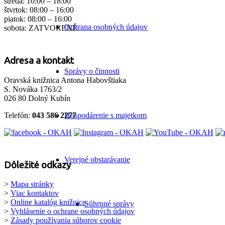
streda: 10:00 – 18:00
štvrtok: 08:00 – 16:00
piatok: 08:00 – 16:00
Ochrana osobných údajov
sobota: ZATVORENÉ
Adresa a kontakt
Správy o činnosti
Oravská knižnica Antona Habovštiaka
S. Nováka 1763/2
026 80 Dolný Kubín
Telefón:
043 586 2277
Hospodárenie s majetkom
Verejné obstarávanie
Dôležité odkazy
>
Mapa stránky
>
Viac kontaktov
>
Online katalóg knižnice
Súhrnné správy
>
Vyhlásenie o ochrane osobných údajov
>
Zásady používania súborov cookie