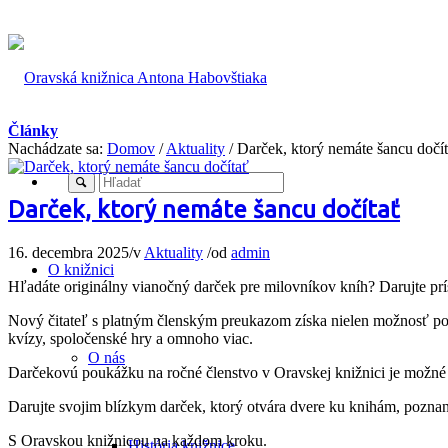
Články
Nachádzate sa:
Domov
/
Aktuality
/
Darček, ktorý nemáte šancu dočí
Darček, ktorý nemáte šancu dočítať
16. decembra 2025
/
v
Aktuality
/
od
admin
O knižnici
Hľadáte originálny vianočný darček pre milovníkov kníh? Darujte prís
Nový čitateľ s platným členským preukazom získa nielen možnosť požič
kvízy, spoločenské hry a omnoho viac.
O nás
Darčekovú poukážku na ročné členstvo v Oravskej knižnici je možné 
Darujte svojim blízkym darček, ktorý otvára dvere ku knihám, poznan
S Oravskou knižnicou na každom kroku.
História knižnice