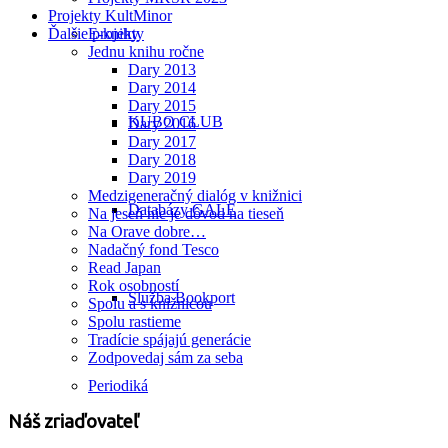
Projekty KultMinor
Ďalšie projekty
E-knihy
Jednu knihu ročne
Dary 2013
Dary 2014
Dary 2015
KUBO CLUB
Dary 2016
Dary 2017
Dary 2018
Dary 2019
Medzigeneračný dialóg v knižnici
Databázy GALE
Na jeseň nie je dôvod na tieseň
Na Orave dobre…
Nadačný fond Tesco
Read Japan
Rok osobností
Služba Bookport
Spolu a s knižnicou
Spolu rastieme
Tradície spájajú generácie
Zodpovedaj sám za seba
Periodiká
Náš zriaďovateľ