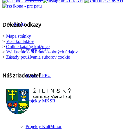
Dôležité odkazy
Projekty
>
Mapa stránky
>
Viac kontaktov
>
Online katalóg knižnice
Projekty EÚ
>
Vyhlásenie o ochrane osobných údajov
>
Zásady používania súborov cookie
Náš zriaďovateľ
Projekty FPU
Projekty MKSR
Projekty KultMinor