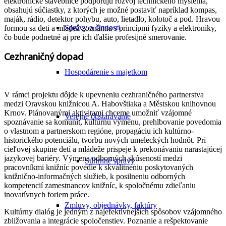
elektronické stavebnice podporujú rozvoj technického myslenia,
obsahujú súčiastky, z ktorých je možné postaviť napríklad kompas,
maják, rádio, detektor pohybu, auto, lietadlo, kolotoč a pod. Hravou
Správy o činnosti
formou sa deti a mládež zoznámia s princípmi fyziky a elektroniky,
čo bude podnetné aj pre ich ďalšie profesijné smerovanie.
Cezhraničný dopad
Hospodárenie s majetkom
V rámci projektu dôjde k upevneniu cezhraničného partnerstva
medzi Oravskou knižnicou A. Habovštiaka a Městskou knihovnou
Krnov. Plánovanými aktivitami chceme umožniť vzájomné
Verejné obstarávanie
spoznávanie sa komunít, kultúrnu výmenu, prehlbovanie povedomia
o vlastnom a partnerskom regióne, propagáciu ich kultúrno-
historického potenciálu, tvorbu nových umeleckých hodnôt. Pri
cieľovej skupine detí a mládeže prispeje k prekonávaniu narastajúcej
jazykovej bariéry. Výmena odborných skúseností medzi
Súhrnné správy
pracovníkmi knižníc povedie k skvalitneniu poskytovaných
knižnično-informačných služieb, k posilneniu odborných
kompetencií zamestnancov knižníc, k spoločnému zdieľaniu
inovatívnych foriem práce.
Zmluvy, objednávky, faktúry
Kultúrny dialóg je jedným z najefektívnejších spôsobov vzájomného
zbližovania a integrácie spoločenstiev. Poznanie a rešpektovanie