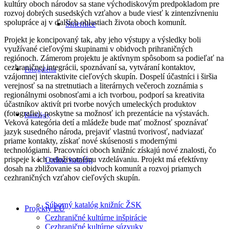
kultúry oboch národov sa stane východiskovým predpokladom pre
rozvoj dobrých susedských vzťahov a bude viesť k zintenzívneniu
spolupráce aj v ďalších oblastiach života oboch komunít.
Smernice
Projekt je koncipovaný tak, aby jeho výstupy a výsledky boli
využívané cieľovými skupinami v obidvoch prihraničných
regiónoch. Zámerom projektu je aktívnym spôsobom sa podieľať na
cezhraničnej integrácii, spoznávaní sa, vytváraní kontaktov,
Fotogaléria
vzájomnej interaktivite cieľových skupín. Dospelí účastníci i širšia
verejnosť sa na stretnutiach a literárnych večeroch zoznámia s
regionálnymi osobnosťami a ich tvorbou, podporí sa kreativita
účastníkov aktivít pri tvorbe nových umeleckých produktov
(fotografie), poskytne sa možnosť ich prezentácie na výstavách.
Katalógy
Veková kategória detí a mládeže bude mať možnosť spoznávať
jazyk susedného národa, prejaviť vlastnú tvorivosť, nadviazať
priame kontakty, získať nové skúsenosti s modernými
technológiami. Pracovníci oboch knižníc získajú nové znalosti, čo
prispeje k ich celoživotnému vzdelávaniu. Projekt má efektívny
Online katalóg
dosah na zbližovanie sa obidvoch komunít a rozvoj priamych
cezhraničných vzťahov cieľových skupín.
Súborný katalóg knižníc ŽSK
Projekty EÚ
Cezhraničné kultúrne inšpirácie
Cezhraničné kultúrne súzvuky