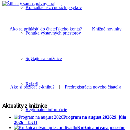
Konzultácie z cudzích jazykov
Ako sa prihlásiť do čitateľského konta?
|
Knižné novinky
Ponuka výstavných priestorov
Spýtajte sa knižnice
Rešerš
Ako si požičať e-knihu?
|
Predregistrácia nového čitateľa
Aktuality z knižnice
Regionálne informácie
Program na august 2026
29. júla
2026 - 15:11
Knižnica otvára priestor