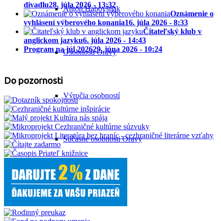
divadlu
28. júla 2026 - 13:32
Anton Habovštiak
Oznámenie o
vyhlásení výberového konania
16. júla 2026 - 8:33
Čitateľský klub v
anglickom jazyku
6. júla 2026 - 14:43
Program na júl 2026
29. júna 2026 - 10:24
Osobnosti Oravy
Do pozornosti
Výročia osobností
Súčasné osobnosti Oravy
Príručná knižnica