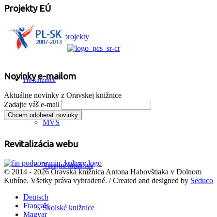
Projekty EÚ
Ďalšie projekty
Novinky e-mailom
Pre knižnice
Aktuálne novinky z Oravskej knižnice
Zadajte váš e-mail
MVS
Revitalizácia webu
Verejné knižnice
© 2014 - 2026 Oravská knižnica Antona Habovštiaka v Dolnom
Kubíne. Všetky práva vyhradené. / Created and designed by
Seduco
Deutsch
Français
Školské knižnice
Magyar