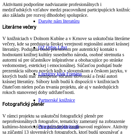
Aktivitami podporíme nadviazanie profesionálnych i
medziľudských vzťahov medzi pracovníkmi participujúcich knižníc
ako základu pre rozvoj dlhodobej spolupráce.
Darujte nám literatúru
Literárne večery
V knižniciach v Dolnom Kubíne a v Krnove sa uskutočnia literárne
večery, kde sa predstavia širokej verejnosti regionálni autori krásnej
OZ Orbis Libri
literatúry. Podujatia budú priestorom pre autentický kontakt s
hodnotami knižnej kultúry susedného národa, osobné stretnutia s
autormi sú pre účastníkov inšpiratívne a obohacujúce po stránke
vedomostnej, estetickej i emocionálnej. Súčasťou podujatí bude
prezentácia súboru nových kníh v slovenskom a českom jazyku, v
Literárny klub Fontána
ktorých budú mať zastúpenie súčasní slovenskí a českí autori
krásnej literatúry. Súbory kníh budú k dispozícii v knižniciach
čitateľom nielen počas trvania projektu, ale aj v nasledujúcich
rokoch stanovenej doby udržateľnosti.
Partnerské knižnice
Fotografický plenér
V rámci projektu sa uskutoční fotografický plenér pre
neprofesionálnych fotografov, tematicky zameraný na zobrazenie
Prieskum spokojnosti
kultúrno-historických a prírodných zaujímavostí regiónov. Aktivity
sa zúčastní 13 slovenských fotografoch, ktorí budú spoznávať a