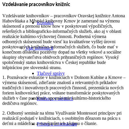
Vzdelávanie pracovníkov knižníc
Vzdelávanie knihovníkov – pracovníkov Oravskej knižnice Antona
Habovštiaka a Městské knihovny Krnov je zamerané na výmenu
Kontakty
skúseností a prenosu know how v poskytovaní výpožičných,
rešeršných a bibliograficko-informačných služieb, ako aj v oblasti
realizácie kultúrno-výchovnej činnosti. Podnetná výmena
odborných skúseností bude viesť ku kvalitatívne vyššej úrovni
poskytovaných knižnično-informačných služieb, čo bude mať v
Viac informácií
konečnom dôsledku pozitívny dopad na všetky vekové a sociálne
skupiny obyvateľstva obidvoch prihraničných regiónov. Vysoký
spoločenský status knihovníctva v Českej republike bude
inšpiráciou pre slovenskú stranu.
Tlačové správy
1. Poznávacie exkurzie v knižniciach v Dolnom Kubíne a Krnove –
výmena skúseností, zdieľanie znalostí a relevantných príkladov
tradičných i inovatívnych pracovných činností, prezentácia nových
foriem knihovníckej práce, vrátane transformácie poskytovaných
služieb v čase pandémie, spoznávanie kultúrno-historického
Knižnica v médiách
dedičstva regiónov.
2. Odborný seminár na tému Využívanie Montessori princípov pri
realizácií podujatí v knižniciach, s osobitným dôrazom na prácu s
deťmi a mládežou a rozvíjaním ich záujmu o čítanie.
Prístup k informáciám