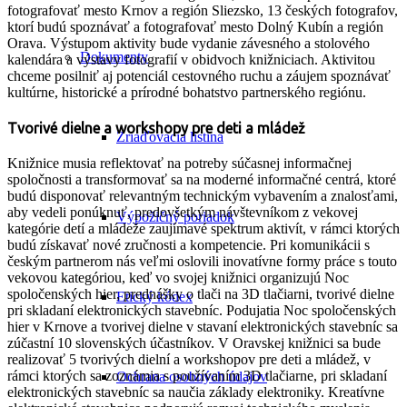
fotografovať mesto Krnov a región Sliezsko, 13 českých fotografov,
ktorí budú spoznávať a fotografovať mesto Dolný Kubín a región
Orava. Výstupom aktivity bude vydanie závesného a stolového
Dokumenty
kalendára a výstavy fotografií v obidvoch knižniciach. Aktivitou
chceme posilniť aj potenciál cestovného ruchu a záujem spoznávať
kultúrne, historické a prírodné bohatstvo partnerského regiónu.
Tvorivé dielne a workshopy pre deti a mládež
Zriaďovacia listina
Knižnice musia reflektovať na potreby súčasnej informačnej
spoločnosti a transformovať sa na moderné informačné centrá, ktoré
budú disponovať relevantným technickým vybavením a znalosťami,
aby vedeli ponúknuť, predovšetkým návštevníkom z vekovej
Výpožičný poriadok
kategórie detí a mládeže zaujímavé spektrum aktivít, v rámci ktorých
budú získavať nové zručnosti a kompetencie. Pri komunikácii s
českým partnerom nás veľmi oslovili inovatívne formy práce s touto
vekovou kategóriou, keď vo svojej knižnici organizujú Noc
spoločenských hier, prednášky o tlači na 3D tlačiarni, tvorivé dielne
Etický kódex
pri skladaní elektronických stavebníc. Podujatia Noc spoločenských
hier v Krnove a tvorivej dielne v stavaní elektronických stavebníc sa
zúčastní 10 slovenských účastníkov. V Oravskej knižnici sa bude
realizovať 5 tvorivých dielní a workshopov pre deti a mládež, v
rámci ktorých sa zoznámia s používaním 3D tlačiarne, pri skladaní
Ochrana osobných údajov
elektronických stavebníc sa naučia základy elektroniky. Kreatívne