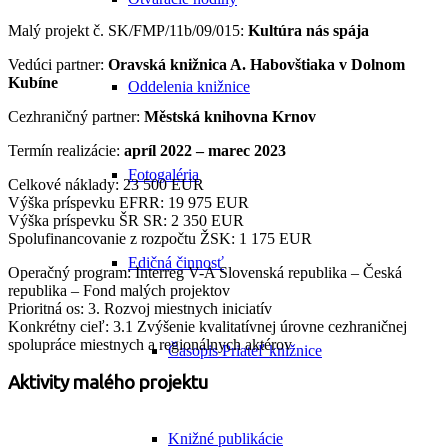
Malý projekt č. SK/FMP/11b/09/015:
Kultúra nás spája
Vedúci partner:
Oravská knižnica A. Habovštiaka v Dolnom
Kubíne
Oddelenia knižnice
Cezhraničný partner:
Městská knihovna Krnov
Termín realizácie:
apríl 2022 – marec 2023
Fotogaléria
Celkové náklady: 23 500 EUR
Výška príspevku EFRR: 19 975 EUR
Výška príspevku ŠR SR: 2 350 EUR
Spolufinancovanie z rozpočtu ŽSK: 1 175 EUR
Edičná činnosť
Operačný program: Interreg V-A Slovenská republika – Česká
republika – Fond malých projektov
Prioritná os: 3. Rozvoj miestnych iniciatív
Konkrétny cieľ: 3.1 Zvýšenie kvalitatívnej úrovne cezhraničnej
spolupráce miestnych a regionálnych aktérov
Časopis Priateľ knižnice
Aktivity malého projektu
Knižné publikácie