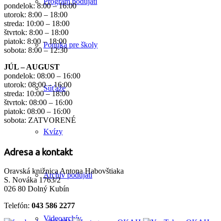
Program podujatí
pondelok: 8:00 – 16:00
utorok: 8:00 – 18:00
streda: 10:00 – 18:00
štvrtok: 8:00 – 18:00
piatok: 8:00 – 18:00
Ponuka pre školy
sobota: 8:00 – 12:30
JÚL – AUGUST
pondelok: 08:00 – 16:00
utorok: 08:00 – 16:00
Súťaže
streda: 10:00 – 18:00
štvrtok: 08:00 – 16:00
piatok: 08:00 – 16:00
sobota: ZATVORENÉ
Kvízy
Adresa a kontakt
Oravská knižnica Antona Habovštiaka
Archív podujatí
S. Nováka 1763/2
026 80 Dolný Kubín
Telefón:
043 586 2277
Videoarchív