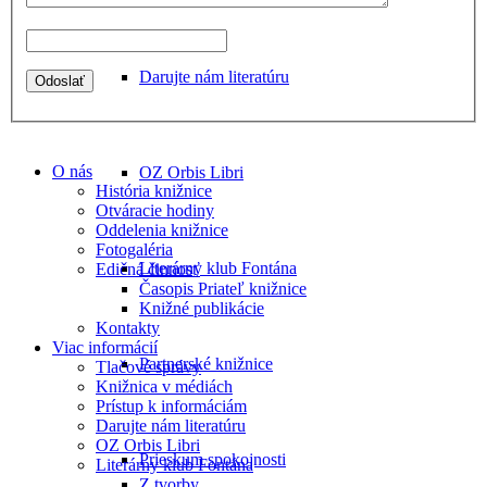
Darujte nám literatúru
O nás
OZ Orbis Libri
História knižnice
Otváracie hodiny
Oddelenia knižnice
Fotogaléria
Literárny klub Fontána
Edičná činnosť
Časopis Priateľ knižnice
Knižné publikácie
Kontakty
Viac informácií
Partnerské knižnice
Tlačové správy
Knižnica v médiách
Prístup k informáciám
Darujte nám literatúru
OZ Orbis Libri
Prieskum spokojnosti
Literárny klub Fontána
Z tvorby