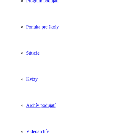
Program podujatí
Ponuka pre školy
Súťaže
Kvízy
Archív podujatí
Videoarchív