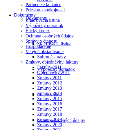
Partnerské knižnice
Prieskum spokojnosti
Dokumenty
Dokumenty
Zriaďovacia listina
Výpožičný poriadok
Etický kódex
Ochrana osobných údajov
Správy o činnosti
Zriaďovacia listina
Hospodárenie
Verejné obstarávanie
Súhrnné správy
Zmluvy, objednávky, faktúry
Faktúry 2011
Výpožičný poriadok
Objednávky 2011
Zmluvy 2011
Zmluvy 2012
Zmluvy 2013
Zmluvy 2014
Etický kódex
Zmluvy 2015
Zmluvy 2016
Zmluvy 2017
Zmluvy 2018
Zmluvy 2019
Ochrana osobných údajov
Zmluvy 2020
Zmluvy 2021