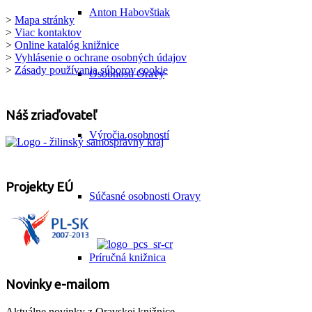
Anton Habovštiak
>
Mapa stránky
>
Viac kontaktov
>
Online katalóg knižnice
>
Vyhlásenie o ochrane osobných údajov
>
Zásady používania súborov cookie
Osobnosti Oravy
Náš zriaďovateľ
Výročia osobností
Projekty EÚ
Súčasné osobnosti Oravy
Príručná knižnica
Novinky e-mailom
Aktuálne novinky z Oravskej knižnice