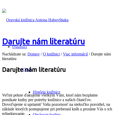
Darujte nám literatúru
O knižnici
Nachádzate sa:
Domov
/
O knižnici
/
Viac informácií
/
Darujte nám
literatúru
Darujte nám literatúru
O nás
História knižnice
Veľmi pekne ďakujeme všetkým Vám, ktorí nám bezplatne
ponúkate knihy pre potreby knižnice a našich čitateľov.
Dovoľujeme si upriamiť Vašu pozornosť na niekoľko pravidiel, na
základe ktorých postupujeme pri preberaní kníh a prosíme Vás o ich
rešpektovanie.
Otváracie hodiny