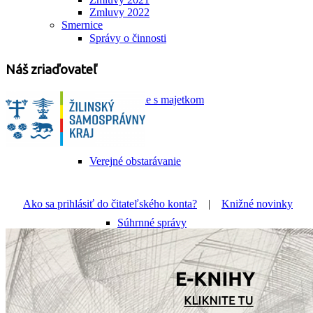
Zmluvy 2022
Smernice
Správy o činnosti
Náš zriaďovateľ
Hospodárenie s majetkom
Verejné obstarávanie
Ako sa prihlásiť do čitateľského konta?
|
Knižné novinky
Súhrnné správy
Zmluvy, objednávky, faktúry