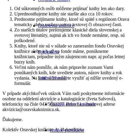
Od súkromných osôb môžeme prijímať knihy len ako dary.
Uprednostňujeme knihy nie staršie ako cca 10 rokov.
Prednostne prijímame knihy, ktoré sú späté s regiónom Orava
tematicky alebo osobou autora textovej či obrazovej časti.
Oddelenia knižnice
Zo starších titulov preferujeme klasické diela slovenskej a
svetovej literatúry, najmä ak ich vo fonde nemáme, resp. sú
poškodené.
Knihy, ktoré nie sú v súlade so zameraním fondu Oravskej
knižnice alebo ich už vo fonde máme, ponúkneme
Fotogaléria
knižniciam, prípadne iným záujemcom napr. aj počas letnej
burzy kníh.
Veľmi nám pomôže, ak nám pripravíte zoznam Vami
ponúkaných kníh, kde uvediete autora, názov knihy a rok
vydania. Na tento účel môžete využiť aj nižšie uvedený e-
Edičná činnosť
formulár.
V prípade akýchkoľvek otázok Vám radi poskytneme informácie
osobne na oddelení akvizície a katalogizácie (Iveta Salvová),
telefonicky na čísle 043/5862277 alebo na e-mailovej adrese
Časopis Priateľ knižnice
akvizicia@oravskakniznica.sk.
Ďakujeme.
Kolektív Oravskej knižnice A. Habovštiaka
Knižné publikácie