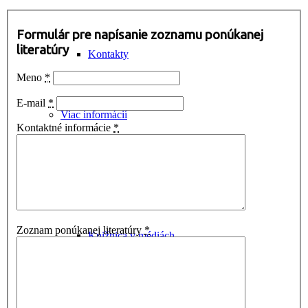
Formulár pre napísanie zoznamu ponúkanej
literatúry
Kontakty
Meno
*
E-mail
*
Viac informácií
Kontaktné informácie
*
Tlačové správy
Zoznam ponúkanej literatúry
*
Knižnica v médiách
Prístup k informáciám