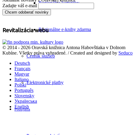
Regionálne kartotéky
Zadajte váš e-mail
Regionálne e-knihy zdarma
Revitalizácia webu
© 2014 - 2026 Oravská knižnica Antona Habovštiaka v Dolnom
Kubíne. Všetky práva vyhradené. / Created and designed by
Seduco
Cenník služieb
Deutsch
Français
Magyar
Italiano
Elektronické platby
Polski
Português
Slovensky
Українська
English
Podujatia