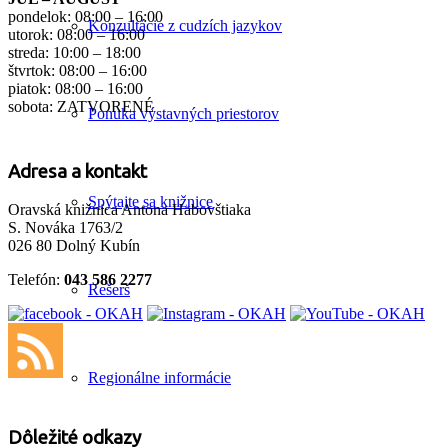
pondelok: 08:00 – 16:00
Konzultácie z cudzích jazykov
utorok: 08:00 – 16:00
streda: 10:00 – 18:00
štvrtok: 08:00 – 16:00
piatok: 08:00 – 16:00
sobota: ZATVORENÉ
Ponuka výstavných priestorov
Adresa a kontakt
Spýtajte sa knižnice
Oravská knižnica Antona Habovštiaka
S. Nováka 1763/2
026 80 Dolný Kubín
Telefón:
043 586 2277
Rešerš
Regionálne informácie
Dôležité odkazy