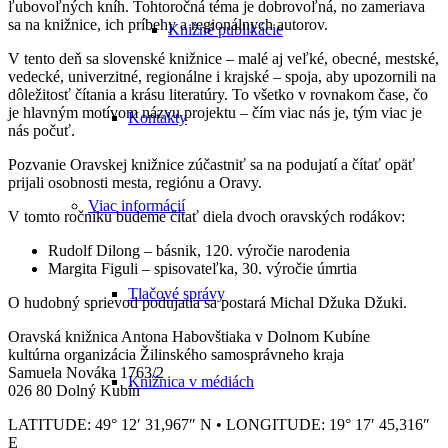
ľubovoľných kníh. Tohtoročná téma je dobrovoľná, no zameriava
sa na knižnice, ich príbehy a regionálnych autorov.
Knižné publikácie
V tento deň sa slovenské knižnice – malé aj veľké, obecné, mestské,
vedecké, univerzitné, regionálne i krajské – spoja, aby upozornili na
dôležitosť čítania a krásu literatúry. To všetko v rovnakom čase, čo
je hlavným motívom názvu projektu – čím viac nás je, tým viac je
Kontakty
nás počuť.
Pozvanie Oravskej knižnice zúčastniť sa na podujatí a čítať opäť
prijali osobnosti mesta, regiónu a Oravy.
Viac informácií
V tomto ročníku budeme čítať diela dvoch oravských rodákov:
Rudolf Dilong – básnik, 120. výročie narodenia
Margita Figuli – spisovateľka, 30. výročie úmrtia
Tlačové správy
O hudobný sprievod podujatia sa postará Michal Džuka Džuki.
Oravská knižnica Antona Habovštiaka v Dolnom Kubíne
kultúrna organizácia Žilinského samosprávneho kraja
Samuela Nováka 1763/2
Knižnica v médiách
026 80 Dolný Kubín
LATITUDE: 49° 12′ 31,967″ N • LONGITUDE: 19° 17′ 45,316″
E