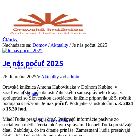
Články
Nachádzate sa:
Domov
/
Aktuality
/
Je nás počuť 2025
Je nás počuť 2025
O knižnici
26. februára 2025
/
v
Aktuality
/
od
admin
Oravská knižnica Antona Habovštiaka v Dolnom Kubíne, v
zriaďovateľskej pôsobnosti Žilinského samosprávneho kraja, v
O nás
spolupráci so Slovenskou asociáciou knižníc pripravila už 5. ročník
podujatia s názvom
Je nás počuť
. Podujatie sa uskutoční
5. 3. 2024
o 15.30 hod
.
Mladí ľudia prestávajú čítať. Prijímajú informácie pasívne zo
História knižnice
sociálnych médií. Veria falošným správam. Dospelí ľudia prestávajú
čítať. Zabúdajú, čo im čítanie prináša. Zamestnaní ľudia prestávajú
čítať a hľadajú oddych inde ako pri knihe.