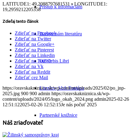
LATITUDE1: 49,2088797681531 • LONGITUDE1:
Prístup k informáciám
19,2959212205358
Zdieľaj tento článok
Zdieľať na Facebook
Darujte nám literatúru
Zdieľať na Twitter
Zdieľať na Google+
Zdieľať na Pinterest
Zdieľať na Linkedin
OZ Orbis Libri
Zdieľať na Tumblr
Zdieľať na Vk
Zdieľať na Reddit
Zdieľať cez Mail
Literárny klub Fontána
https://oravskakniznica.sk/wp-content/uploads/2025/02/po_jnp-
2025.jpg
900
900
admin
https://oravskakniznica.sk/wp-
content/uploads/2024/05/logo_okah_2024.png
admin
2025-02-26
12:51:12
2025-02-26 12:52:15
Je nás počuť 2025
Partnerské knižnice
Náš zriaďovateľ