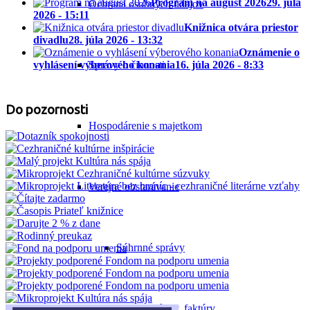
Program na august 2026
29. júla
Ochrana osobných údajov
2026 - 15:11
Knižnica otvára priestor
divadlu
28. júla 2026 - 13:32
Oznámenie o
Správy o činnosti
vyhlásení výberového konania
16. júla 2026 - 8:33
Do pozornosti
Hospodárenie s majetkom
Verejné obstarávanie
Súhrnné správy
Zmluvy, objednávky, faktúry