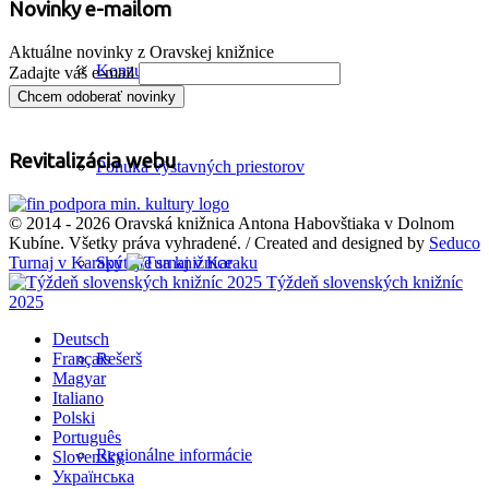
Novinky e-mailom
Aktuálne novinky z Oravskej knižnice
Konzultácie z cudzích jazykov
Zadajte váš e-mail
Revitalizácia webu
Ponuka výstavných priestorov
© 2014 - 2026 Oravská knižnica Antona Habovštiaka v Dolnom
Kubíne. Všetky práva vyhradené. / Created and designed by
Seduco
Turnaj v Karaku
Spýtajte sa knižnice
Týždeň slovenských knižníc
2025
Deutsch
Français
Rešerš
Magyar
Italiano
Polski
Português
Regionálne informácie
Slovensky
Українська