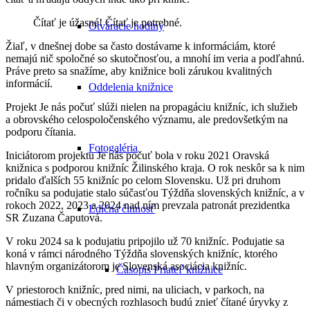
Čítať je úžasné! Čítať je potrebné.
Otváracie hodiny
Žiaľ, v dnešnej dobe sa často dostávame k informáciám, ktoré
nemajú nič spoločné so skutočnosťou, a mnohí im veria a podľahnú.
Práve preto sa snažíme, aby knižnice boli zárukou kvalitných
informácií.
Oddelenia knižnice
Projekt Je nás počuť slúži nielen na propagáciu knižníc, ich služieb
a obrovského celospoločenského významu, ale predovšetkým na
podporu čítania.
Fotogaléria
Iniciátorom projektu Je nás počuť bola v roku 2021 Oravská
knižnica s podporou knižníc Žilinského kraja. O rok neskôr sa k nim
pridalo ďalších 55 knižníc po celom Slovensku. Už pri druhom
ročníku sa podujatie stalo súčasťou Týždňa slovenských knižníc, a v
rokoch 2022, 2023 a 2024 nad ním prevzala patronát prezidentka
Edičná činnosť
SR Zuzana Čaputová.
V roku 2024 sa k podujatiu pripojilo už 70 knižníc. Podujatie sa
koná v rámci národného Týždňa slovenských knižníc, ktorého
hlavným organizátorom je Slovenská asociácia knižníc.
Časopis Priateľ knižnice
V priestoroch knižníc, pred nimi, na uliciach, v parkoch, na
námestiach či v obecných rozhlasoch budú znieť čítané úryvky z