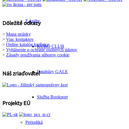
E-knihy
Dôležité odkazy
>
Mapa stránky
>
Viac kontaktov
>
Online katalóg knižnice
KUBO CLUB
>
Vyhlásenie o ochrane osobných údajov
>
Zásady používania súborov cookie
Databázy GALE
Náš zriaďovateľ
Služba Bookport
Projekty EÚ
Periodiká