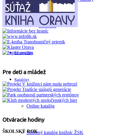
Smernice
Fotogaléria
Pre deti a mládež
Katalógy
Online katalóg
Otváracie hodiny
ŠKOLSKÝ ROK
Súborný katalóg knižníc ŽSK