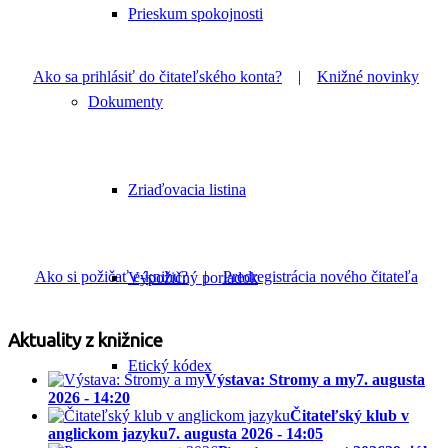
Prieskum spokojnosti
Ako sa prihlásiť do čitateľského konta?
|
Knižné novinky
Dokumenty
Zriaďovacia listina
Ako si požičať e-knihu?
|
Predregistrácia nového čitateľa
Výpožičný poriadok
Aktuality z knižnice
Etický kódex
Výstava: Stromy a my
7. augusta
2026 - 14:20
Čitateľský klub v
anglickom jazyku
7. augusta 2026 - 14:05