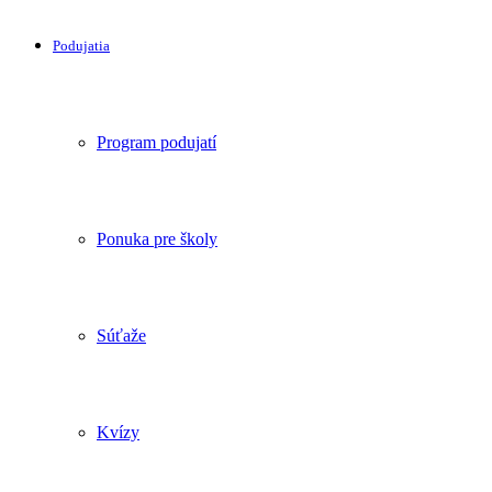
Podujatia
Program podujatí
Ponuka pre školy
Súťaže
Kvízy