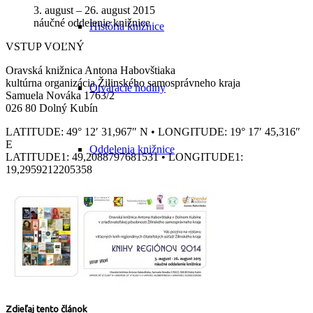
3. august – 26. august 2015
náučné oddelenie knižnice
História knižnice
VSTUP VOĽNÝ
Oravská knižnica Antona Habovštiaka
kultúrna organizácia Žilinského samosprávneho kraja
Otváracie hodiny
Samuela Nováka 1763/2
026 80 Dolný Kubín
LATITUDE: 49° 12′ 31,967″ N • LONGITUDE: 19° 17′ 45,316″
E
Oddelenia knižnice
LATITUDE1: 49,2088797681531 • LONGITUDE1:
19,2959212205358
Fotogaléria
Edičná činnosť
Zdieľaj tento článok