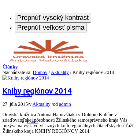
Prepnúť vysoký kontrast
Prepnúť veľkosť písma
Články
Nachádzate sa:
Domov
/
Aktuality
/
Knihy regiónov 2014
Knihy regiónov 2014
O knižnici
27. júla 2015
/
v
Aktuality
/
od
admin
Oravská knižnica Antona Habovštiaka v Dolnom Kubíne v
zriaďovateľskej pôsobnosti Žilinského samosprávneho kraja Vás
O nás
pozýva na výstavu víťazných kníh regionálnych čitateľských súťaží
Žilinského kraja KNIHY REGIÓNOV 2014.