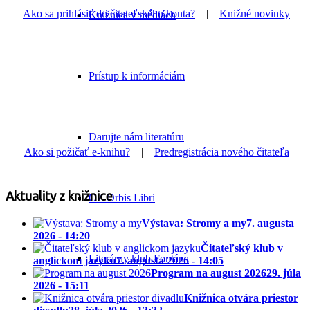
Ako sa prihlásiť do čitateľského konta?
|
Knižné novinky
Knižnica v médiách
Prístup k informáciám
Darujte nám literatúru
Ako si požičať e-knihu?
|
Predregistrácia nového čitateľa
Aktuality z knižnice
OZ Orbis Libri
Výstava: Stromy a my
7. augusta
2026 - 14:20
Čitateľský klub v
Literárny klub Fontána
anglickom jazyku
7. augusta 2026 - 14:05
Program na august 2026
29. júla
2026 - 15:11
Knižnica otvára priestor