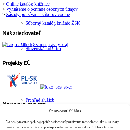
>
Online katalóg knižnice
>
Vyhlásenie o ochrane osobných údajov
>
Zásady používania súborov cookie
Súborný katalóg knižníc ŽSK
Náš zriaďovateľ
Slovenská knižnica
Projekty EÚ
Služby
Prehľad služieb
Novinky e-mailom
Spravovať Súhlas
Aktuálne novinky z Oravskej knižnice
Zadajte váš e-mail
Na poskytovanie tých najlepších skúseností používame technológie, ako sú súbory
SmartLab
cookie na ukladanie a/alebo prístup k informáciám o zariadení. Súhlas s týmito