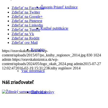
Časopis Priateľ knižnice
Zdieľať na Facebook
Zdieľať na Twitter
Zdieľať na Google+
Zdieľať na Pinterest
Zdieľať na Linkedin
Knižné publikácie
Zdieľať na Tumblr
Zdieľať na Vk
Zdieľať na Reddit
Zdieľať cez Mail
Kontakty
https://oravskakniznica.sk/wp-
content/uploads/2015/07/po_knihy_regionov_2014.jpg
830
1024
admin
https://oravskakniznica.sk/wp-
content/uploads/2024/05/logo_okah_2024.png
admin
2015-07-27
12:02:47
2016-02-19 15:31:23
Knihy regiónov 2014
Viac informácií
Náš zriaďovateľ
Tlačové správy