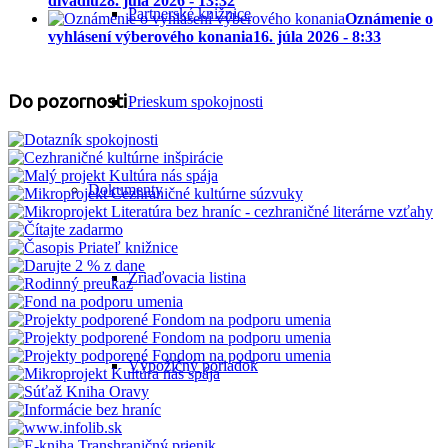
divadlu
28. júla 2026 - 13:32
Partnerské knižnice
Oznámenie o
vyhlásení výberového konania
16. júla 2026 - 8:33
Do pozornosti
Prieskum spokojnosti
Dokumenty
Zriaďovacia listina
Výpožičný poriadok