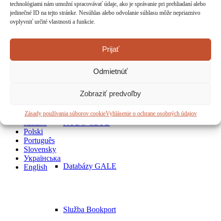
technológiami nám umožní spracovávať údaje, ako je správanie pri prehliadaní alebo
jedinečné ID na tejto stránke. Nesúhlas alebo odvolanie súhlasu môže nepriaznivo
ovplyvniť určité vlastnosti a funkcie.
Revitalizácia webu
Prístup na internet
Prijať
© 2014 - 2026 Oravská knižnica Antona Habovštiaka v Dolnom
Kubíne. Všetky práva vyhradené. / Created and designed by
Seduco
Prázdniny v knižnici
Krátke pobyty za
Odmietnúť
hranicami
E-knihy
Zobraziť predvoľby
Deutsch
Français
Magyar
Zásady používania súborov cookie
Vyhlásenie o ochrane osobných údajov
Italiano
KUBO CLUB
Polski
Português
Slovensky
Українська
Databázy GALE
English
Služba Bookport