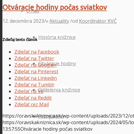
Otváracie hodiny počas sviatkov
O nás
12. decembra 2023
/
v
Aktuality
/
od
Koordinátor KVČ
História knižnice
Zdieľaj tento článok
Zdieľať na Facebook
Zdieľať na Twitter
Otváracie hodiny
Zdieľať na Google+
Zdieľať na Pinterest
Zdieľať na Linkedin
Zdieľať na Tumblr
Oddelenia knižnice
Zdieľať na Vk
Zdieľať na Reddit
Zdieľať cez Mail
https://oravskakniznica.sk/wp-content/uploads/2023/12/o
Fotogaléria
https://oravskakniznica.sk/wp-content/uploads/2024/05/
13:57:55
Otváracie hodiny počas sviatkov