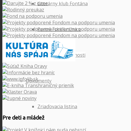
Literárny klub Fontána
Partnerské knižnice
Prieskum spokojnosti
Dokumenty
Zriaďovacia listina
Pre deti a mládež