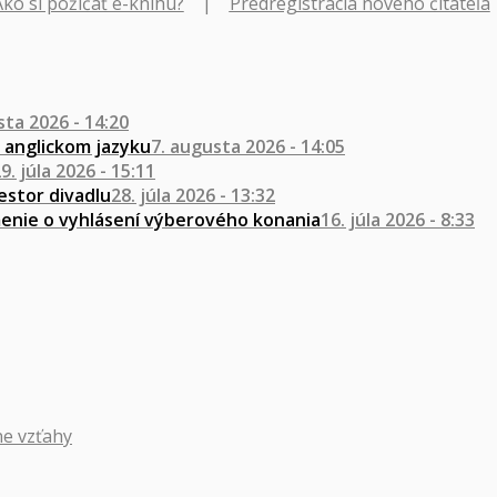
Ako si požičať e-knihu?
|
Predregistrácia nového čitateľa
sta 2026 - 14:20
v anglickom jazyku
7. augusta 2026 - 14:05
9. júla 2026 - 15:11
estor divadlu
28. júla 2026 - 13:32
nie o vyhlásení výberového konania
16. júla 2026 - 8:33