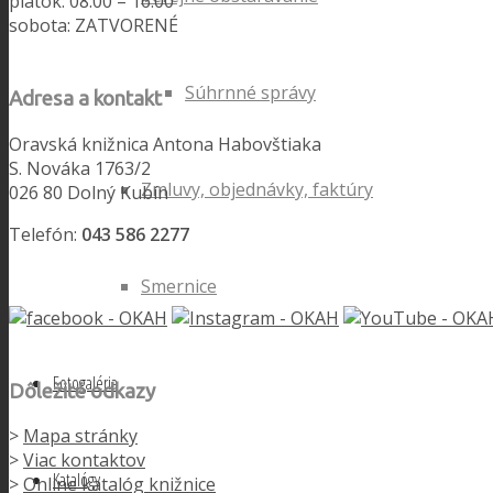
piatok: 08:00 – 16:00
sobota: ZATVORENÉ
Súhrnné správy
Adresa a kontakt
Oravská knižnica Antona Habovštiaka
S. Nováka 1763/2
Zmluvy, objednávky, faktúry
026 80 Dolný Kubín
Telefón:
043 586 2277
Smernice
Fotogaléria
Dôležité odkazy
>
Mapa stránky
>
Viac kontaktov
Katalógy
>
Online katalóg knižnice