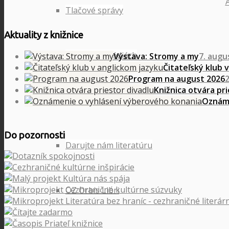
Tlačové správy
Aktuality z knižnice
Knižnica v médiách
Výstava: Stromy a my
7. augu
Čitateľský klub 
Program na august 2026
2
Knižnica otvára pri
Prístup k informáciám
Oznáme
Do pozornosti
Darujte nám literatúru
OZ Orbis Libri