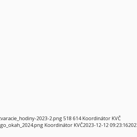
tvaracie_hodiny-2023-2.png
518
614
Koordinátor KVČ
logo_okah_2024.png
Koordinátor KVČ
2023-12-12 09:23:16
202