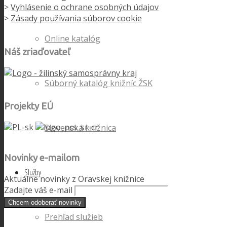
>
Vyhlásenie o ochrane osobných údajov
>
Zásady používania súborov cookie
Online katalóg
Náš zriaďovateľ
Súborný katalóg knižníc ŽSK
Projekty EÚ
Slovenská knižnica
Novinky e-mailom
Služby
Aktuálne novinky z Oravskej knižnice
Zadajte váš e-mail
Prehľad služieb