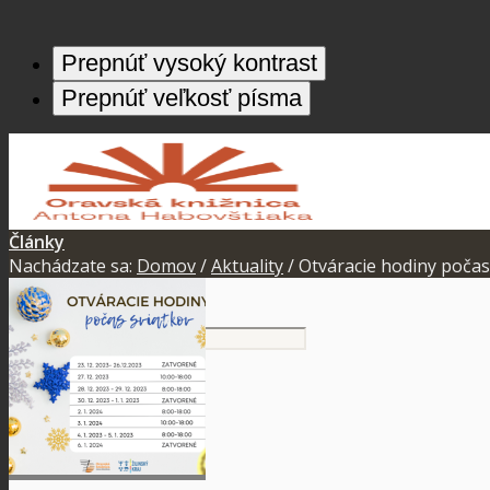
Prepnúť vysoký kontrast
Prepnúť veľkosť písma
Články
Nachádzate sa:
Domov
/
Aktuality
/
Otváracie hodiny počas
O knižnici