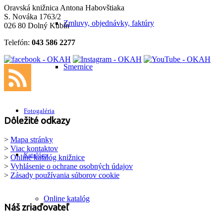
Oravská knižnica Antona Habovštiaka
S. Nováka 1763/2
Zmluvy, objednávky, faktúry
026 80 Dolný Kubín
Telefón:
043 586 2277
Smernice
Fotogaléria
Dôležité odkazy
>
Mapa stránky
>
Viac kontaktov
Katalógy
>
Online katalóg knižnice
>
Vyhlásenie o ochrane osobných údajov
>
Zásady používania súborov cookie
Online katalóg
Náš zriaďovateľ