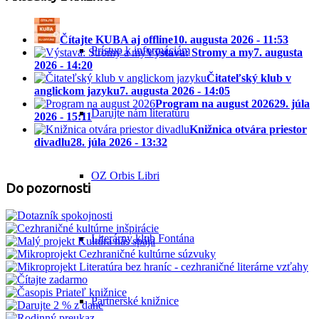
Čítajte KUBA aj offline
10. augusta 2026 - 11:53
Prístup k informáciám
Výstava: Stromy a my
7. augusta
2026 - 14:20
Čitateľský klub v
anglickom jazyku
7. augusta 2026 - 14:05
Program na august 2026
29. júla
Darujte nám literatúru
2026 - 15:11
Knižnica otvára priestor
divadlu
28. júla 2026 - 13:32
OZ Orbis Libri
Do pozornosti
Literárny klub Fontána
Partnerské knižnice