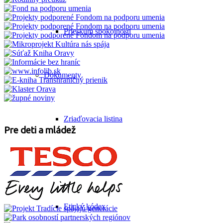
Prieskum spokojnosti
Dokumenty
Zriaďovacia listina
Pre deti a mládež
Výpožičný poriadok
Etický kódex