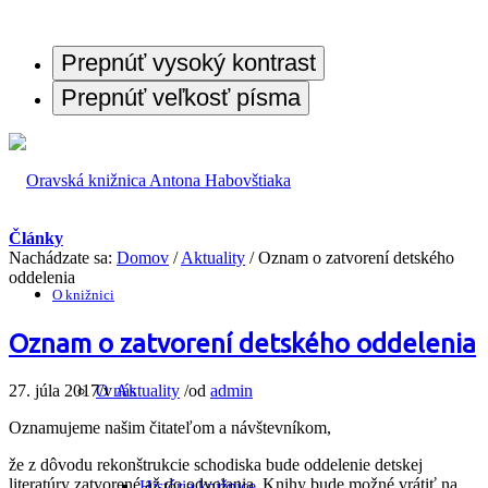
Prepnúť vysoký kontrast
Prepnúť veľkosť písma
Články
Nachádzate sa:
Domov
/
Aktuality
/
Oznam o zatvorení detského
oddelenia
O knižnici
Oznam o zatvorení detského oddelenia
27. júla 2017
/
v
Aktuality
/
od
admin
O nás
Oznamujeme našim čitateľom a návštevníkom,
že z dôvodu rekonštrukcie schodiska bude oddelenie detskej
literatúry zatvorené až do odvolania. Knihy bude možné vrátiť na
História knižnice