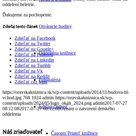
oddelení beletrie.
Ďakujeme za pochopenie.
Otváracie hodiny
Zdieľaj tento článok
Zdieľať na Facebook
Zdieľať na Twitter
Zdieľať na Google+
Oddelenia knižnice
Zdieľať na Pinterest
Zdieľať na Linkedin
Zdieľať na Tumblr
Zdieľať na Vk
Zdieľať na Reddit
Fotogaléria
Zdieľať cez Mail
https://oravskakniznica.sk/wp-content/uploads/2014/11/budova-hl-
vchod.jpg
768
1024
admin
https://oravskakniznica.sk/wp-
content/uploads/2024/05/logo_okah_2024.png
admin
2017-07-27
Edičná činnosť
08:12:08
2017-07-27 08:12:08
Oznam o zatvorení detského
oddelenia
Náš zriaďovateľ
Časopis Priateľ knižnice