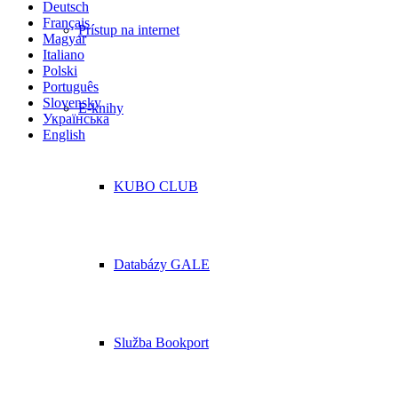
Deutsch
Français
Prístup na internet
Magyar
Italiano
Polski
Português
Slovensky
E-knihy
Українська
English
KUBO CLUB
Databázy GALE
Služba Bookport