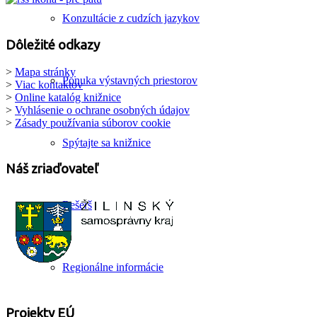
Konzultácie z cudzích jazykov
Dôležité odkazy
>
Mapa stránky
Ponuka výstavných priestorov
>
Viac kontaktov
>
Online katalóg knižnice
>
Vyhlásenie o ochrane osobných údajov
>
Zásady používania súborov cookie
Spýtajte sa knižnice
Náš zriaďovateľ
Rešerš
Regionálne informácie
Projekty EÚ