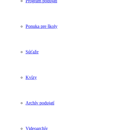
Program podujatí
Ponuka pre školy
Súťaže
Kvízy
Archív podujatí
Videoarchív