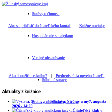
Správy o činnosti
Ako sa prihlásiť do čitateľského konta?
|
Knižné novinky
Hospodárenie s majetkom
Verejné obstarávanie
Ako si požičať e-knihu?
|
Predregistrácia nového čitateľa
Súhrnné správy
Aktuality z knižnice
Výstava: Stromy a my
7. augusta
Zmluvy, objednávky, faktúry
2026 - 14:20
Čitateľský klub v