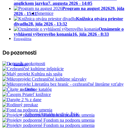
anglickom jazyku
7. augusta 2026 - 14:05
Program na august 2026
29. júla
Smernice
2026 - 15:11
Knižnica otvára priestor
divadlu
28. júla 2026 - 13:32
Oznámenie o
vyhlásení výberového konania
16. júla 2026 - 8:33
Fotogaléria
Do pozornosti
Katalógy
Online katalóg
Súborný katalóg knižníc ŽSK