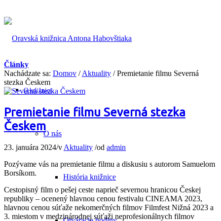
Články
Nachádzate sa:
Domov
/
Aktuality
/
Premietanie filmu Severná
stezka Českem
O knižnici
Premietanie filmu Severná stezka
Českem
O nás
23. januára 2024
/
v
Aktuality
/
od
admin
Pozývame vás na premietanie filmu a diskusiu s autorom Samuelom
Borsíkom.
História knižnice
Cestopisný film o pešej ceste naprieč severnou hranicou Českej
republiky – ocenený hlavnou cenou festivalu CINEAMA 2023,
hlavnou cenou súťaže nekomerčných filmov Filmfest Nižná 2023 a
3. miestom v medzinárodnej súťaži neprofesionálnych filmov
Otváracie hodiny