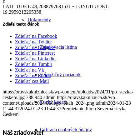
E
LATITUDE1: 49,2088797681531 • LONGITUDE1:
19,2959212205358
Dokumenty
Zdieľaj tento článok
Zdieľať na Facebook
Zdieľať na Twitter
Zriaďovacia listina
Zdieľať na Google+
Zdieľať na Pinterest
Zdieľať na Linkedin
Zdieľať na Tumblr
Zdieľať na Vk
Výpožičný poriadok
Zdieľať na Reddit
Zdieľať cez Mail
https://oravskakniznica.sk/wp-content/uploads/2024/01/po_stezka-
ceskem.jpg
788
940
admin
https://oravskakniznica.sk/wp-
Etický kódex
content/uploads/2024/05/logo_okah_2024.png
admin
2024-01-23
11:44:37
2024-01-23 11:44:37
Premietanie filmu Severná stezka
Českem
Ochrana osobných údajov
Náš zriaďovateľ