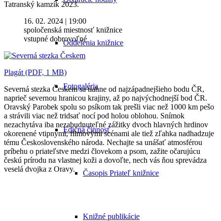
Tatranský kamzík 2023.
16. 02. 2024 | 19:00
spoločenská miestnosť knižnice
vstupné dobrovoľné
Oddelenia knižnice
Plagát (PDF, 1 MB)
Fotogaléria
Severná stezka Českem sa tiahne od najzápadnejšieho bodu ČR,
naprieč severnou hranicou krajiny, až po najvýchodnejší bod ČR.
Oravský Parobek spolu so psíkom tak prešli viac než 1000 km pešo
a strávili viac než tridsať nocí pod holou oblohou. Snímok
nezachytáva iba nezabudnuteľné zážitky dvoch hlavných hrdinov
Edičná činnosť
okorenené vtipnými, filmovými scénami ale tiež zľahka nadhadzuje
tému Československého národa. Nechajte sa unášať atmosférou
príbehu o priateľstve medzi človekom a psom, zažite očarujúcu
českú prírodu na vlastnej koži a dovoľte, nech vás ňou sprevádza
veselá dvojka z Oravy.
Časopis Priateľ knižnice
Knižné publikácie