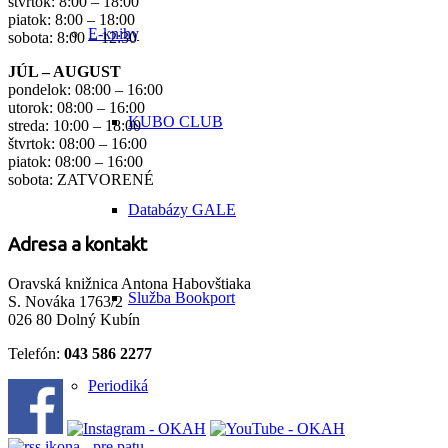
štvrtok: 8:00 – 18:00
piatok: 8:00 – 18:00
E-knihy
sobota: 8:00 – 12:30
JÚL – AUGUST
pondelok: 08:00 – 16:00
utorok: 08:00 – 16:00
KUBO CLUB
streda: 10:00 – 18:00
štvrtok: 08:00 – 16:00
piatok: 08:00 – 16:00
sobota: ZATVORENÉ
Databázy GALE
Adresa a kontakt
Oravská knižnica Antona Habovštiaka
Služba Bookport
S. Nováka 1763/2
026 80 Dolný Kubín
Telefón:
043 586 2277
Periodiká