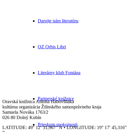
Darujte nám literatúru
OZ Orbis Libri
Literárny klub Fontána
Partnerské knižnice
Oravská knižnica Antona Habovštiaka
kultúrna organizácia Žilinského samosprávneho kraja
Samuela Nováka 1763/2
026 80 Dolný Kubín
Prieskum spokojnosti
LATITUDE: 49° 12′ 31,967” N • LONGITUDE: 19° 17′ 45,316”