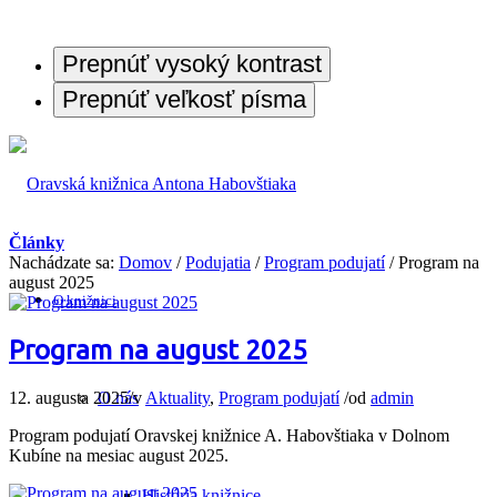
Prepnúť vysoký kontrast
Prepnúť veľkosť písma
Články
Nachádzate sa:
Domov
/
Podujatia
/
Program podujatí
/
Program na
august 2025
O knižnici
Program na august 2025
12. augusta 2025
/
v
Aktuality
,
Program podujatí
/
od
admin
O nás
Program podujatí Oravskej knižnice A. Habovštiaka v Dolnom
Kubíne na mesiac august 2025.
História knižnice