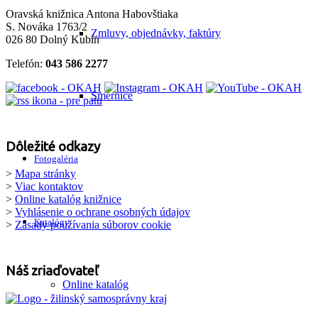
Oravská knižnica Antona Habovštiaka
S. Nováka 1763/2
Zmluvy, objednávky, faktúry
026 80 Dolný Kubín
Telefón:
043 586 2277
Smernice
Dôležité odkazy
Fotogaléria
>
Mapa stránky
>
Viac kontaktov
>
Online katalóg knižnice
>
Vyhlásenie o ochrane osobných údajov
Katalógy
>
Zásady používania súborov cookie
Náš zriaďovateľ
Online katalóg