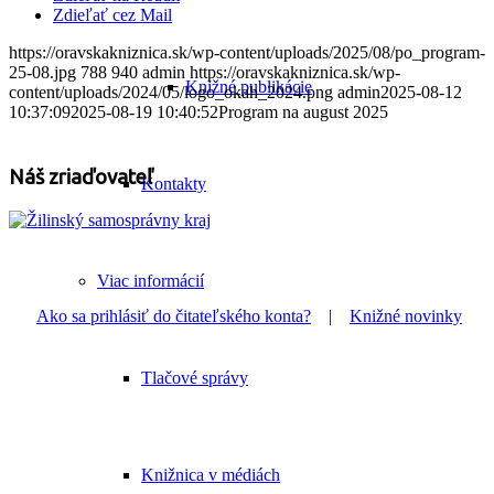
Zdieľať cez Mail
https://oravskakniznica.sk/wp-content/uploads/2025/08/po_program-
25-08.jpg
788
940
admin
https://oravskakniznica.sk/wp-
Knižné publikácie
content/uploads/2024/05/logo_okah_2024.png
admin
2025-08-12
10:37:09
2025-08-19 10:40:52
Program na august 2025
Náš zriaďovateľ
Kontakty
Viac informácií
Ako sa prihlásiť do čitateľského konta?
|
Knižné novinky
Tlačové správy
Knižnica v médiách