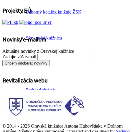
Projekty EÚ
Súborný katalóg knižníc ŽSK
Slovenská knižnica
Novinky e-mailom
Aktuálne novinky z Oravskej knižnice
Zadajte váš e-mail
Služby
Revitalizácia webu
Prehľad služieb
SmartLab
© 2014 - 2026 Oravská knižnica Antona Habovštiaka v Dolnom
Kubíne. Všetky práva vyhradené. / Created and designed by
Seduco