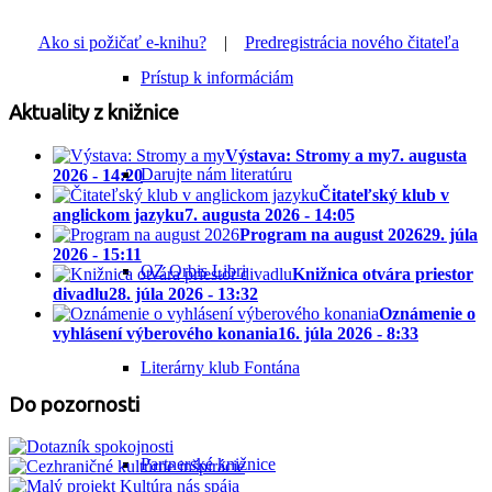
Ako si požičať e-knihu?
|
Predregistrácia nového čitateľa
Prístup k informáciám
Aktuality z knižnice
Výstava: Stromy a my
7. augusta
Darujte nám literatúru
2026 - 14:20
Čitateľský klub v
anglickom jazyku
7. augusta 2026 - 14:05
Program na august 2026
29. júla
2026 - 15:11
OZ Orbis Libri
Knižnica otvára priestor
divadlu
28. júla 2026 - 13:32
Oznámenie o
vyhlásení výberového konania
16. júla 2026 - 8:33
Literárny klub Fontána
Do pozornosti
Partnerské knižnice