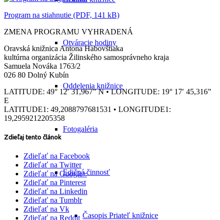
Program na stiahnutie (PDF, 141 kB)
ZMENA PROGRAMU VYHRADENÁ
Otváracie hodiny
Oravská knižnica Antona Habovštiaka
kultúrna organizácia Žilinského samosprávneho kraja
Samuela Nováka 1763/2
026 80 Dolný Kubín
Oddelenia knižnice
LATITUDE: 49° 12′ 31,967” N • LONGITUDE: 19° 17′ 45,316”
E
LATITUDE1: 49,2088797681531 • LONGITUDE1:
19,2959212205358
Fotogaléria
Zdieľaj tento článok
Zdieľať na Facebook
Zdieľať na Twitter
Edičná činnosť
Zdieľať na Google+
Zdieľať na Pinterest
Zdieľať na Linkedin
Zdieľať na Tumblr
Zdieľať na Vk
Časopis Priateľ knižnice
Zdieľať na Reddit