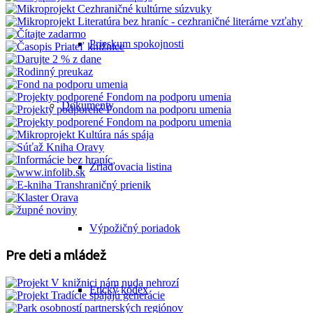
Prieskum spokojnosti
Dokumenty
Zriaďovacia listina
Výpožičný poriadok
Pre deti a mládež
Etický kódex