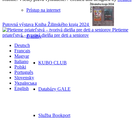
Prístup na internet
Putovná výstava Kniha Žilinského kraja 2024
Pletieme
priateľstvá – tvorivá dielňa pre deti a seniorov
E-knihy
Deutsch
Français
Magyar
Italiano
KUBO CLUB
Polski
Português
Slovensky
Українська
English
Databázy GALE
Služba Bookport