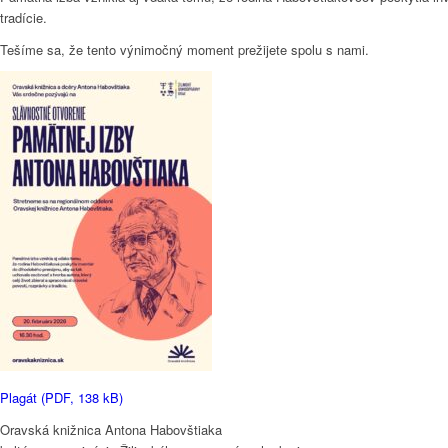
tradície.
Tešíme sa, že tento výnimočný moment prežijete spolu s nami.
História knižnice
Otváracie hodiny
Oddelenia knižnice
Fotogaléria
Plagát (PDF, 138 kB)
Oravská knižnica Antona Habovštiaka