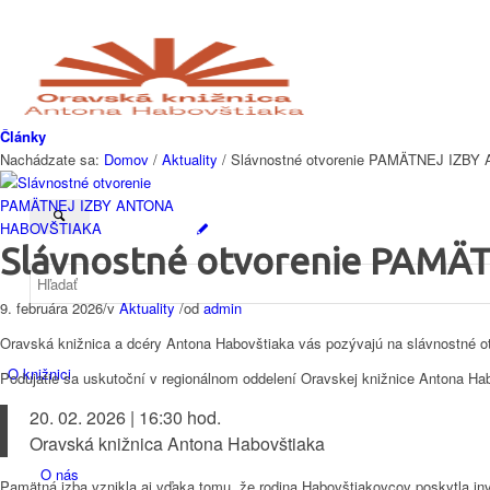
Články
Nachádzate sa:
Domov
/
Aktuality
/
Slávnostné otvorenie PAMÄTNEJ IZ
Slávnostné otvorenie PAM
9. februára 2026
/
v
Aktuality
/
od
admin
Oravská knižnica a dcéry Antona Habovštiaka vás pozývajú na slávnostné o
O knižnici
Podujatie sa uskutoční v regionálnom oddelení Oravskej knižnice Antona H
20. 02. 2026 | 16:30 hod.
Oravská knižnica Antona Habovštiaka
O nás
Pamätná izba vznikla aj vďaka tomu, že rodina Habovštiakovcov poskytla inve