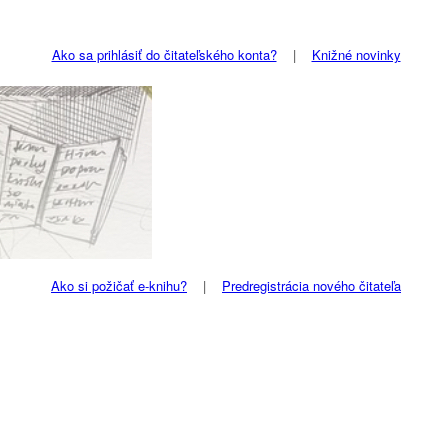
Ako sa prihlásiť do čitateľského konta?
|
Knižné novinky
Ako si požičať e-knihu?
|
Predregistrácia nového čitateľa