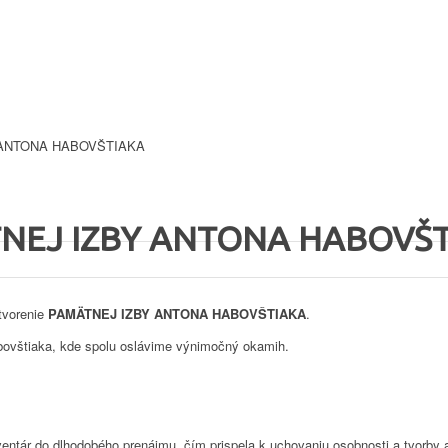
BY ANTONA HABOVŠTIAKA
ÄTNEJ IZBY ANTONA HABOVŠ
tvorenie
PAMÄTNEJ IZBY ANTONA HABOVŠTIAKA
.
abovštiaka, kde spolu oslávime výnimočný okamih.
ntár do dlhodobého prenájmu, čím prispela k uchovaniu osobnosti a tvorby aut