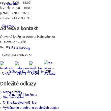
streda: 10:00 – 18:00
Fotogaléria
štvrtok: 08:00 – 16:00
piatok: 08:00 – 16:00
sobota: ZATVORENÉ
Katalógy
Adresa a kontakt
Oravská knižnica Antona Habovštiaka
S. Nováka 1763/2
026 80 Dolný Kubín
Online katalóg
Telefón:
043 586 2277
Súborný katalóg knižníc ŽSK
Dôležité odkazy
>
Mapa stránky
Slovenská knižnica
>
Viac kontaktov
>
Online katalóg knižnice
>
Vyhlásenie o ochrane osobných údajov