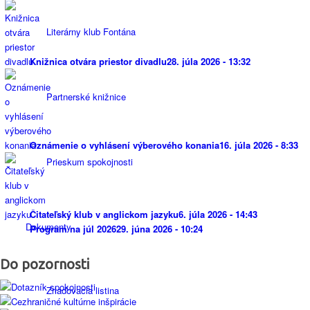
Literárny klub Fontána
Knižnica otvára priestor divadlu
28. júla 2026 - 13:32
Partnerské knižnice
Oznámenie o vyhlásení výberového konania
16. júla 2026 - 8:33
Prieskum spokojnosti
Čitateľský klub v anglickom jazyku
6. júla 2026 - 14:43
Dokumenty
Program na júl 2026
29. júna 2026 - 10:24
Do pozornosti
Zriaďovacia listina