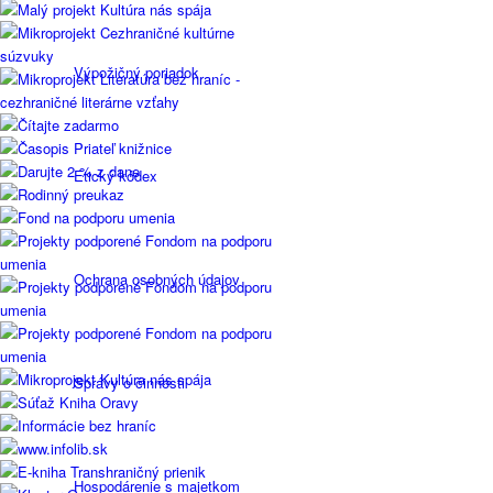
Výpožičný poriadok
Etický kódex
Ochrana osobných údajov
Správy o činnosti
Hospodárenie s majetkom