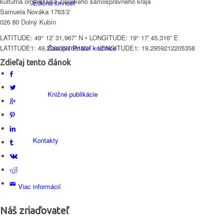
kultúrna organizácia Žilinského samosprávneho kraja
Edičná činnosť
Samuela Nováka 1763/2
026 80 Dolný Kubín
LATITUDE: 49° 12′ 31,967” N • LONGITUDE: 19° 17′ 45,316” E
Časopis Priateľ knižnice
LATITUDE1: 49,2088797681531 • LONGITUDE1: 19,2959212205358
Zdieľaj tento článok
Knižné publikácie
Kontakty
Viac informácií
Náš zriaďovateľ