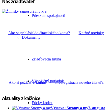
Náš zriaďovateľ
Prieskum spokojnosti
Ako sa prihlásiť do čitateľského konta?
|
Knižné novinky
Dokumenty
Zriaďovacia listina
Výpožičný poriadok
Ako si požičať e-knihu?
|
Predregistrácia nového čitateľa
Aktuality z knižnice
Etický kódex
Výstava: Stromy a my
7. augusta