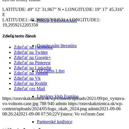
LATITUDE: 49° 12′ 31,967” N • LONGITUDE: 19° 17′ 45,316”
E
LATITUDE1: 49,2088797681531 • LONGITUDE1:
Prístup k informáciám
19,2959212205358
Zdieľaj tento článok
Darujte nám literatúru
Zdieľať na Facebook
Zdieľať na Twitter
Zdieľať na Google+
Zdieľať na Pinterest
Zdieľať na Linkedin
OZ Orbis Libri
Zdieľať na Tumblr
Zdieľať na Vk
Zdieľať na Reddit
Zdieľať cez Mail
Literárny klub Fontána
https://oravskakniznica.sk/wp-content/uploads/2021/09/po_vystava-
vo-volnom-case.jpg
788
940
admin
https://oravskakniznica.sk/wp-
content/uploads/2024/05/logo_okah_2024.png
admin
2021-09-06
08:26:24
2021-09-08 07:50:22
Výstava: Vo voľnom čase
Partnerské knižnice