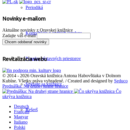
Periodiká
Novinky e-mailom
Aktuálne novinky z Oravskej knižnice
Konzultácie z cudzích jazykov
Zadajte váš e-mail
Ponuka výstavných priestorov
Revitalizácia webu
© 2014 - 2026 Oravská knižnica Antona Habovštiaka v Dolnom
Kubíne. Všetky práva vyhradené. / Created and designed by
Seduco
Spýtajte sa knižnice
Prednáška: Na druhej strane hranice
Čo
ukrýva knižnica
Deutsch
Rešerš
Français
Magyar
Italiano
Polski