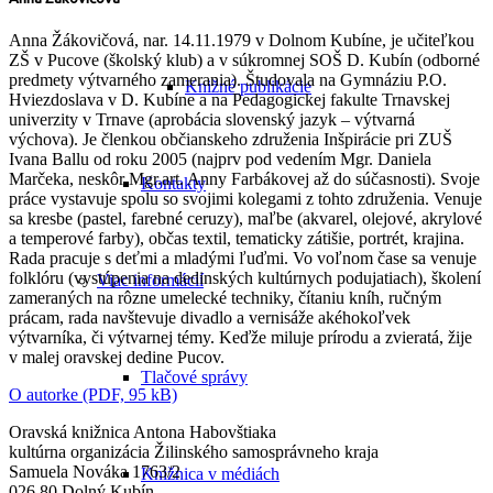
Anna Žákovičová, nar. 14.11.1979 v Dolnom Kubíne, je učiteľkou
ZŠ v Pucove (školský klub) a v súkromnej SOŠ D. Kubín (odborné
predmety výtvarného zamerania). Študovala na Gymnáziu P.O.
Knižné publikácie
Hviezdoslava v D. Kubíne a na Pedagogickej fakulte Trnavskej
univerzity v Trnave (aprobácia slovenský jazyk – výtvarná
výchova). Je členkou občianskeho združenia Inšpirácie pri ZUŠ
Ivana Ballu od roku 2005 (najprv pod vedením Mgr. Daniela
Marčeka, neskôr Mgr.art. Anny Farbákovej až do súčasnosti). Svoje
Kontakty
práce vystavuje spolu so svojimi kolegami z tohto združenia. Venuje
sa kresbe (pastel, farebné ceruzy), maľbe (akvarel, olejové, akrylové
a temperové farby), občas textil, tematicky zátišie, portrét, krajina.
Rada pracuje s deťmi a mladými ľuďmi. Vo voľnom čase sa venuje
folklóru (vystúpenia na dedinských kultúrnych podujatiach), školení
Viac informácií
zameraných na rôzne umelecké techniky, čítaniu kníh, ručným
prácam, rada navštevuje divadlo a vernisáže akéhokoľvek
výtvarníka, či výtvarnej témy. Keďže miluje prírodu a zvieratá, žije
v malej oravskej dedine Pucov.
Tlačové správy
O autorke (PDF, 95 kB)
Oravská knižnica Antona Habovštiaka
kultúrna organizácia Žilinského samosprávneho kraja
Samuela Nováka 1763/2
Knižnica v médiách
026 80 Dolný Kubín