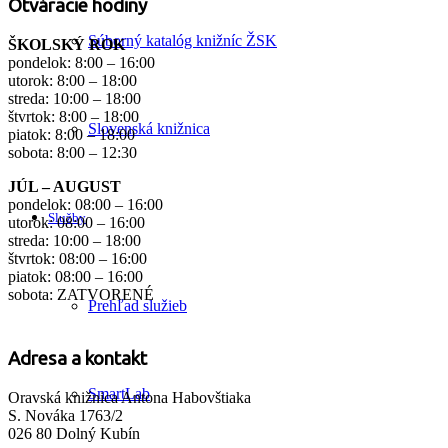
Otváracie hodiny
Súborný katalóg knižníc ŽSK
ŠKOLSKÝ ROK
pondelok: 8:00 – 16:00
utorok: 8:00 – 18:00
streda: 10:00 – 18:00
štvrtok: 8:00 – 18:00
Slovenská knižnica
piatok: 8:00 – 18:00
sobota: 8:00 – 12:30
JÚL – AUGUST
pondelok: 08:00 – 16:00
Služby
utorok: 08:00 – 16:00
streda: 10:00 – 18:00
štvrtok: 08:00 – 16:00
piatok: 08:00 – 16:00
sobota: ZATVORENÉ
Prehľad služieb
Adresa a kontakt
SmartLab
Oravská knižnica Antona Habovštiaka
S. Nováka 1763/2
026 80 Dolný Kubín