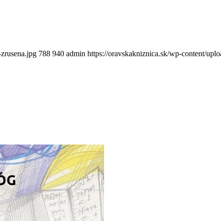
-zrusena.jpg
788
940
admin
https://oravskakniznica.sk/wp-content/up