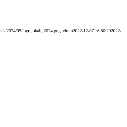
loads/2024/05/logo_okah_2024.png
admin
2022-12-07 16:50:29
2022-