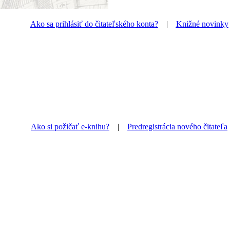
Ako sa prihlásiť do čitateľského konta?
|
Knižné novinky
Ako si požičať e-knihu?
|
Predregistrácia nového čitateľa