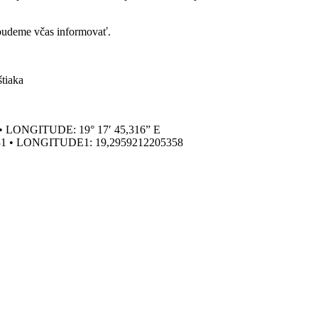
budeme včas informovať.
tiaka
 • LONGITUDE: 19° 17′ 45,316” E
1 • LONGITUDE1: 19,2959212205358