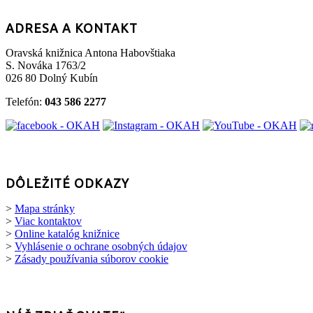
ADRESA A KONTAKT
Oravská knižnica Antona Habovštiaka
S. Nováka 1763/2
026 80 Dolný Kubín
Telefón:
043 586 2277
DÔLEŽITÉ ODKAZY
>
Mapa stránky
>
Viac kontaktov
>
Online katalóg knižnice
>
Vyhlásenie o ochrane osobných údajov
>
Zásady používania súborov cookie