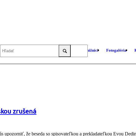
O knižnici
Fotogaléria
skou zrušená
 vás upozorniť, že beseda so spisovateľkou a prekladateľkou Evou Dedi