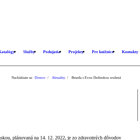
Katalógy
Služby
Podujatia
Projekty
Pre knižnice
Kontakty
Nachádzate sa:
Domov
/
Aktuality
/
Beseda s Evou Dedinskou zrušená
nskou, plánovaná na 14. 12. 2022, je zo zdravotných dôvodov