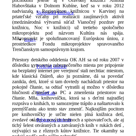
príchodom jesene aj v Oravskej knižnici Antona
Habovštiaka v Dolnom Kubíne, keď sa v roku 2012
nadviazalo s Regionálnou knižnicou v Karvinej na
Slovenská knižnica
priateľské vzťahy pri realizácii zaujímavých aktivít
(medzinárodná výtvarná súťaž Vianočný pozdrav pre
knižnicu, Noc v knižnici) už tretieho spoločného
mikroprojektu pod názvom Kultúra nás spája.
Mikroprojekt je spolufinancovaný Európskou úniou, z
Služby
prostriedkov Fondu mikroprojektov spravovaného
Trenčianskym samosprávnym krajom.
Priestory detského oddelenia OK AH sa od roku 2007 v
dôsledku vytvorenia zabezpečeného miesta pre pripojenie
Prehľad služieb
na bezplatný internet pre verejnosť stali nechtiac miestom,
kde klasická čitáreň, ako ju poznáme, dá sa povedať
zanikla, deti, ktoré si tam dovtedy nachádzali priestor na
pokojné čítanie, sa odtiaľ vytratili aj možno v dôsledku
hlučnosti čitateľov na PC a zmenšenia priestorov na
SmartLab
čítanie. Mňa, knihovníčku, ktorá sa s deťmi najradšej
rozpráva o knihách, to samozrejme trápilo a naštartovalo k
premýšľaniu ako tento stav zmeniť. Najkrajším pocitom
pre knihovníčky je určite nielen plná knižnica detí,
zvedavé otázky o nových hrdinoch a spisovateľoch, ale aj
Prístup na internet
tichý šelest otváraných a zatváraných kníh v rukách detí ,
ozývajúci sa z rôznych kútov knižnice. Tie okamihy sa