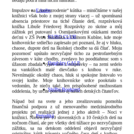
nedajú podľa mňa ničím nahradiť.
Impulzov na „znovuzrodenie“ kútika – miničitárne v našej
E-knihy
knižnici však bolo z mojej strany viacej – už spomínaná
absencia priestorov na tiché čítanie detí, rozprávková
knižka Libuše Friedovej Rozprávky zo skrine a môj
zážitok pri putovaní s Osmijankovými otázkami medzi
KUBO CLUB
deťmi v ZŠ Petra Škrabáka v Dolnom Kubíne, kde moje
knihovnícke srdiečko zaplesalo pri poznaní, že aj v hluku,
chaose, dupote detí na školskej chodbe sa dá čítať. Moju
pozornosť upútalo nezvyčajné ticho za pestrofarebným
závesom v kúte chodby, zvedavo ho poodtiahnuc som s
Databázy GALE
úžasom zbadala výjav ako z rozprávky – na zemi sedelo
na vankúšoch malé dievčatko s knihou v ruke.
Nevnímajúc okolitý chaos, hluk si spokojne listovalo vo
svojej knihe. Moje knihovnícke srdce pookrialo s
vedomím, že niečo také, len prispôsobené možnostiam
Služba Bookport
oddelenia, by určite potešilo aj našich detských čitateľov.
Nápad bol na svete a jeho zrealizovaniu pomohla
finančná podpora z už menovaného medzinárodného
projektu pri realizácii jednej z jeho aktivít – Noci v
Periodiká
knižnici. Nielen pre 10 slovenských a 10 českých detí na
nočnom čítaní, ale pre všetky deti túžiace po nezvyčajnom
zážitku, sa na detskom oddelení objavil nezvyčajný
originálny kútik trávenia voľného času detí s knihou –