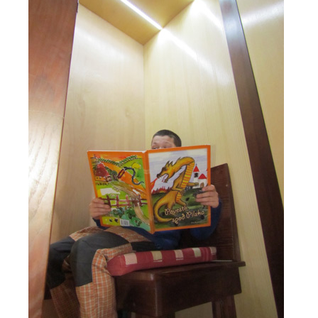
Regionálne kartotéky
Regionálne e-knihy zdarma
Cenník služieb
Elektronické platby
Podujatia