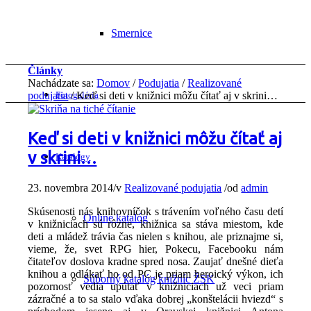
Smernice
Články
Nachádzate sa:
Domov
/
Podujatia
/
Realizované
podujatia
Fotogaléria
/
Keď si deti v knižnici môžu čítať aj v skrini…
Keď si deti v knižnici môžu čítať aj
v skrini…
Katalógy
23. novembra 2014
/
v
Realizované podujatia
/
od
admin
Skúsenosti nás knihovníčok s trávením voľného času detí
Online katalóg
v knižniciach sú rôzne, knižnica sa stáva miestom, kde
deti a mládež trávia čas nielen s knihou, ale priznajme si,
vieme, že, svet RPG hier, Pokecu, Facebooku nám
čitateľov doslova kradne spred nosa. Zaujať dnešné dieťa
knihou a odlákať ho od PC je priam heroický výkon, ich
Súborný katalóg knižníc ŽSK
pozornosť vedia upútať v knižniciach už veci priam
zázračné a to sa stalo vďaka dobrej „konštelácii hviezd“ s