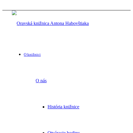
O knižnici
O nás
História knižnice
Otváracie hodiny