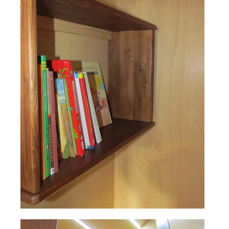
Anton Habovštiak
Osobnosti Oravy
Výročia osobností
Súčasné osobnosti Oravy
Príručná knižnica