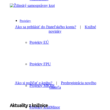
Projekty
Ako sa prihlásiť do čitateľského konta?
|
Knižné
novinky
Projekty EÚ
Projekty FPU
Ako si požičať e-knihu?
|
Predregistrácia nového
Projekty MKSR
čitateľa
Aktuality z knižnice
Projekty KultMinor