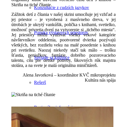
Skriňa na tiché čítanie.
Konzultácie z cudzích jazykov
Zážitok detí z čítania v našej skrini umocňuje jej vzhľad a
jej priestor – je vyrobená z masívneho dreva, v jej
útrobách je ukrytý vankúšik, polička s knihami, svetielko,
možnosť privretia dverí na vytvorenie si „tichého miesta“.
Ponuka výstavných priestorov
Jej priestory môžu využívať všetky vekové kategórie
návštevníkov oddelenia, pootvorené dvierka pozývajú
všetkých, bez rozdielu veku na malé posedenie s knihou
pri svetielku. Naozaj niekedy stačí tak málo – trošku
šťastia, peniažkov, fantázie, dobrého pozorovacieho
Spýtajte sa knižnice
talentu, citu pre detské potreby, šikovných rúk majstra
stolára, a na svete je malá originálna miničitáreň.
Alena Javorková – koordinátor KVČ mikroprojektu
Kultúra nás spája
Rešerš
Regionálne informácie