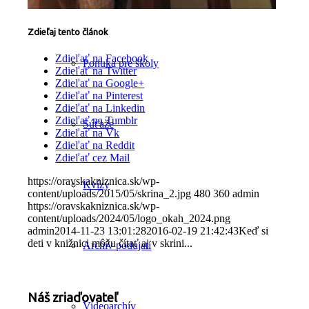
Program podujatí
Zdieľaj tento článok
Zdieľať na Facebook
Ponuka pre školy
Zdieľať na Twitter
Zdieľať na Google+
Zdieľať na Pinterest
Zdieľať na Linkedin
Zdieľať na Tumblr
Súťaže
Zdieľať na Vk
Zdieľať na Reddit
Zdieľať cez Mail
https://oravskakniznica.sk/wp-
Kvízy
content/uploads/2015/05/skrina_2.jpg
480
360
admin
https://oravskakniznica.sk/wp-
content/uploads/2024/05/logo_okah_2024.png
admin
2014-11-23 13:01:28
2016-02-19 21:42:43
Keď si
deti v knižnici môžu čítať aj v skrini...
Archív podujatí
Náš zriaďovateľ
Videoarchív