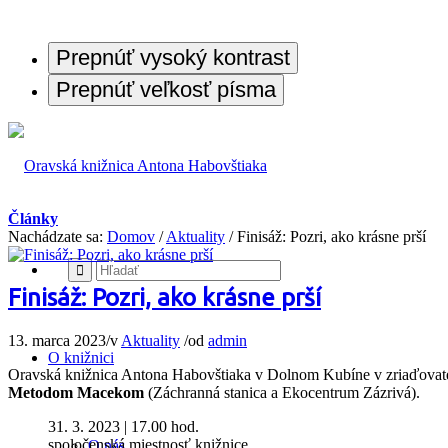
Prepnúť vysoký kontrast
Prepnúť veľkosť písma
Články
Nachádzate sa:
Domov
/
Aktuality
/
Finisáž: Pozri, ako krásne prší
Finisáž: Pozri, ako krásne prší
13. marca 2023
/
v
Aktuality
/
od
admin
O knižnici
Oravská knižnica Antona Habovštiaka v Dolnom Kubíne v zriaďovate
Metodom Macekom
(Záchranná stanica a Ekocentrum Zázrivá).
31. 3. 2023 | 17.00 hod.
spoločenská miestnosť knižnice
O nás