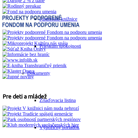
Partnerské knižnice
Prieskum spokojnosti
Dokumenty
Pre deti a mládež
Zriaďovacia listina
Výpožičný poriadok