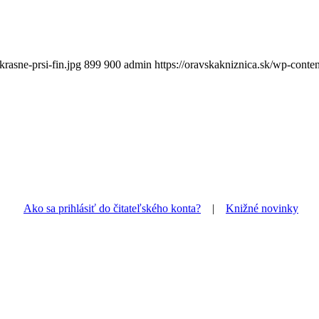
rasne-prsi-fin.jpg
899
900
admin
https://oravskakniznica.sk/wp-cont
Ako sa prihlásiť do čitateľského konta?
|
Knižné novinky