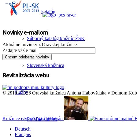
Online katalóg
Novinky e-mailom
Súborný katalóg knižníc ŽSK
Aktuálne novinky z Oravskej knižnice
Zadajte váš e-mail
Slovenská knižnica
Revitalizácia webu
Služby
© 2014 - 2026 Oravská knižnica Antona Habovštiaka v Dolnom Kubín
Knižnice otvorili okná dokorán
F
Prehľad služieb
Deutsch
Français