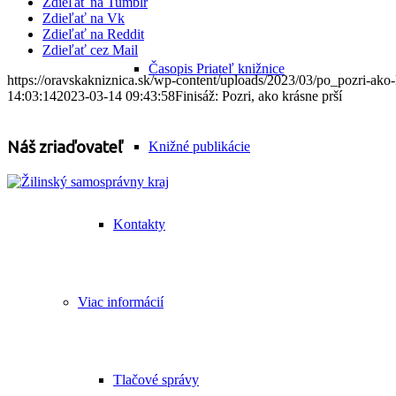
Zdieľať na Tumblr
Zdieľať na Vk
Zdieľať na Reddit
Zdieľať cez Mail
Časopis Priateľ knižnice
https://oravskakniznica.sk/wp-content/uploads/2023/03/po_pozri-ako-k
14:03:14
2023-03-14 09:43:58
Finisáž: Pozri, ako krásne prší
Náš zriaďovateľ
Knižné publikácie
Kontakty
Viac informácií
Tlačové správy