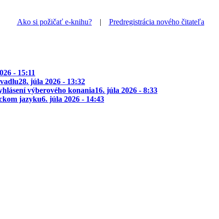
Ako si požičať e-knihu?
|
Predregistrácia nového čitateľa
2026 - 15:11
ivadlu
28. júla 2026 - 13:32
yhlásení výberového konania
16. júla 2026 - 8:33
ickom jazyku
6. júla 2026 - 14:43