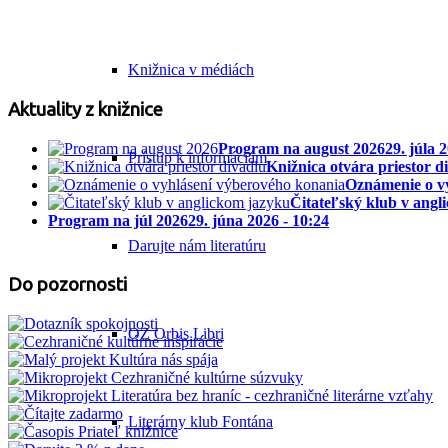
Knižnica v médiách
Aktuality z knižnice
Program na august 2026
29. júla 
Prístup k informáciám
Knižnica otvára priestor d
Oznámenie o v
Čitateľský klub v angl
Program na júl 2026
29. júna 2026 - 10:24
Darujte nám literatúru
Do pozornosti
OZ Orbis Libri
Literárny klub Fontána