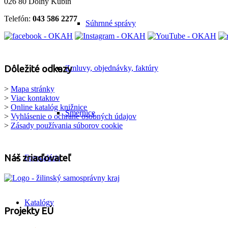
026 80 Dolný Kubín
Telefón:
043 586 2277
Súhrnné správy
Zmluvy, objednávky, faktúry
Dôležité odkazy
>
Mapa stránky
>
Viac kontaktov
>
Online katalóg knižnice
Smernice
>
Vyhlásenie o ochrane osobných údajov
>
Zásady používania súborov cookie
Náš zriaďovateľ
Fotogaléria
Katalógy
Projekty EÚ