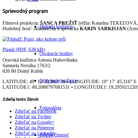
Sprievodný program
Filmová projekcia:
ŠANCA PREŽIŤ
(réžia: Katarína TEKEĽOVÁ, 
História knižnice
Hudobný hosť: skladateľka a speváčka
KARIN SARKISJAN
(Arm
Plagát (PDF, 638 kB)
Otváracie hodiny
Oravská knižnica Antona Habovštiaka
Samuela Nováka 1763/2
026 80 Dolný Kubín
Oddelenia knižnice
LATITUDE: 49° 12′ 31,967” N • LONGITUDE: 19° 17′ 45,316” E
LATITUDE1: 49,2088797681531 • LONGITUDE1: 19,295921220
Zdieľaj tento článok
Fotogaléria
Zdieľať na Facebook
Zdieľať na Twitter
Zdieľať na Google+
Zdieľať na Pinterest
Zdieľať na Linkedin
Edičná činnosť