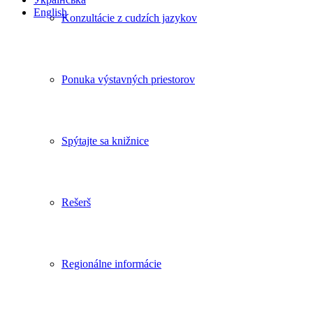
English
Konzultácie z cudzích jazykov
Ponuka výstavných priestorov
Spýtajte sa knižnice
Rešerš
Regionálne informácie