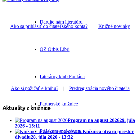
Darujte nám literatúru
Ako sa prihlásiť do čitateľského konta?
|
Knižné novinky
OZ Orbis Libri
Literárny klub Fontána
Ako si požičať e-knihu?
|
Predregistrácia nového čitateľa
Partnerské knižnice
Aktuality z knižnice
Program na august 2026
29. júla
2026 - 15:11
Prieskum spokojnosti
Knižnica otvára priestor
divadlu
28. júla 2026 - 13:32