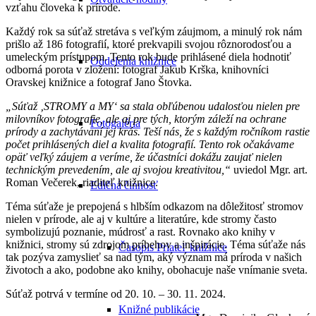
vzťahu človeka k prírode.
Každý rok sa súťaž stretáva s veľkým záujmom, a minulý rok nám
prišlo až 186 fotografií, ktoré prekvapili svojou rôznorodosťou a
umeleckým prístupom. Tento rok bude prihlásené diela hodnotiť
Oddelenia knižnice
odborná porota v zložení: fotograf Jakub Krška, knihovníci
Oravskej knižnice a fotograf Jano Štovka.
„Súťaž ‚STROMY a MY‘ sa stala obľúbenou udalosťou nielen pre
milovníkov fotografie, ale aj pre tých, ktorým záleží na ochrane
Fotogaléria
prírody a zachytávaní jej krás. Teší nás, že s každým ročníkom rastie
počet prihlásených diel a kvalita fotografií. Tento rok očakávame
opäť veľký záujem a veríme, že účastníci dokážu zaujať nielen
technickým prevedením, ale aj svojou kreativitou,“
uviedol Mgr. art.
Roman Večerek, riaditeľ knižnice.
Edičná činnosť
Téma súťaže je prepojená s hlbším odkazom na dôležitosť stromov
nielen v prírode, ale aj v kultúre a literatúre, kde stromy často
symbolizujú poznanie, múdrosť a rast. Rovnako ako knihy v
knižnici, stromy sú zdrojom príbehov a inšpirácie. Téma súťaže nás
Časopis Priateľ knižnice
tak pozýva zamyslieť sa nad tým, aký význam má príroda v našich
životoch a ako, podobne ako knihy, obohacuje naše vnímanie sveta.
Súťaž potrvá v termíne od 20. 10. – 30. 11. 2024.
Knižné publikácie