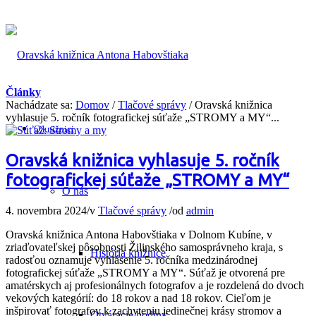
Články
Nachádzate sa:
Domov
/
Tlačové správy
/
Oravská knižnica
vyhlasuje 5. ročník fotografickej súťaže „STROMY a MY“...
O knižnici
Oravská knižnica vyhlasuje 5. ročník
fotografickej súťaže „STROMY a MY“
O nás
4. novembra 2024
/
v
Tlačové správy
/
od
admin
Oravská knižnica Antona Habovštiaka v Dolnom Kubíne, v
zriaďovateľskej pôsobnosti Žilinského samosprávneho kraja, s
História knižnice
radosťou oznamuje vyhlásenie 5. ročníka medzinárodnej
fotografickej súťaže „STROMY a MY“. Súťaž je otvorená pre
amatérskych aj profesionálnych fotografov a je rozdelená do dvoch
vekových kategórií: do 18 rokov a nad 18 rokov. Cieľom je
inšpirovať fotografov k zachyteniu jedinečnej krásy stromov a
Otváracie hodiny