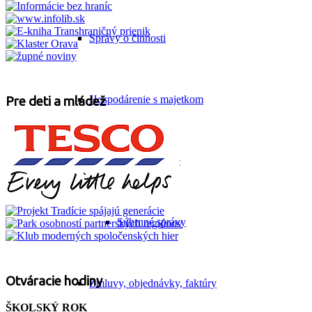
Správy o činnosti
Hospodárenie s majetkom
Pre deti a mládež
Verejné obstarávanie
Súhrnné správy
Otváracie hodiny
Zmluvy, objednávky, faktúry
ŠKOLSKÝ ROK