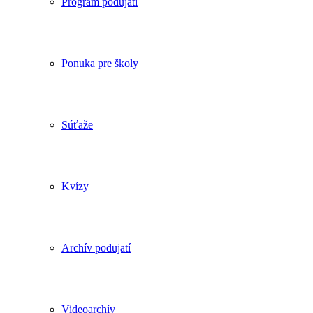
Program podujatí
Ponuka pre školy
Súťaže
Kvízy
Archív podujatí
Videoarchív