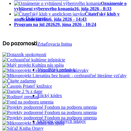
Oznámenie o
vyhlásení výberového konania
16. júla 2026 - 8:33
Čitateľský klub v
Dokumenty
anglickom jazyku
6. júla 2026 - 14:43
Program na júl 2026
29. júna 2026 - 10:24
Do pozornosti
Zriaďovacia listina
Výpožičný poriadok
Etický kódex
Ochrana osobných údajov