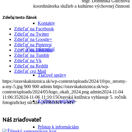
Mgr. Dominika Gluchová
koordinátorka služieb a kultúrno výchovnej činnosti
Zdieľaj tento článok
Kontakty
Zdieľať na Facebook
Zdieľať na Twitter
Zdieľať na Google+
Zdieľať na Pinterest
Viac informácií
Zdieľať na Linkedin
Zdieľať na Tumblr
Zdieľať na Vk
Zdieľať na Reddit
Zdieľať cez Mail
Tlačové správy
https://oravskakniznica.sk/wp-content/uploads/2024/10/po_stromy-
a-my-5.jpg
900
900
admin
https://oravskakniznica.sk/wp-
content/uploads/2024/05/logo_okah_2024.png
admin
2024-11-04
11:06:35
2024-11-06 11:10:15
Oravská knižnica vyhlasuje 5. ročník
Knižnica v médiách
fotografickej súťaže „STROMY a MY“
Náš zriaďovateľ
Prístup k informáciám