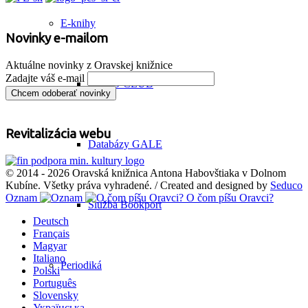
E-knihy
Novinky e-mailom
Aktuálne novinky z Oravskej knižnice
Zadajte váš e-mail
KUBO CLUB
Revitalizácia webu
Databázy GALE
© 2014 - 2026 Oravská knižnica Antona Habovštiaka v Dolnom
Kubíne. Všetky práva vyhradené. / Created and designed by
Seduco
Oznam
O čom píšu Oravci?
Služba Bookport
Deutsch
Français
Magyar
Italiano
Periodiká
Polski
Português
Slovensky
Українська