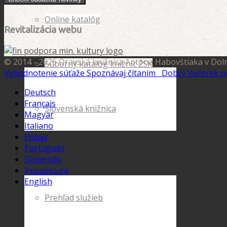
Online katalóg
Revitalizácia webu
© 2014 - 2026 Oravská knižnica Antona Habovštiaka v Dol
Súborný katalóg knižníc ŽSK
Vyhodnotenie súťaže Spoznávaj čítaním
Dobrý Večerek p
Deutsch
Français
Slovenská knižnica
Magyar
Italiano
Polski
Português
Služby
Slovensky
Українська
English
Prehľad služieb