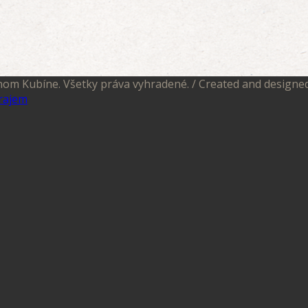
nom Kubíne. Všetky práva vyhradené. / Created and designe
rajem