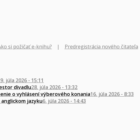
Ako si požičať e-knihu?
|
Predregistrácia nového čitateľa
9. júla 2026 - 15:11
estor divadlu
28. júla 2026 - 13:32
nie o vyhlásení výberového konania
16. júla 2026 - 8:33
v anglickom jazyku
6. júla 2026 - 14:43