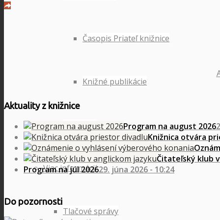
Časopis Priateľ knižnice
Knižné publikácie
Aktuality z knižnice
Kontakty
Program na august 2026
2
Knižnica otvára pri
Oznáme
Čitateľský klub 
Viac informácií
Program na júl 2026
29. júna 2026 - 10:24
Do pozornosti
Tlačové správy