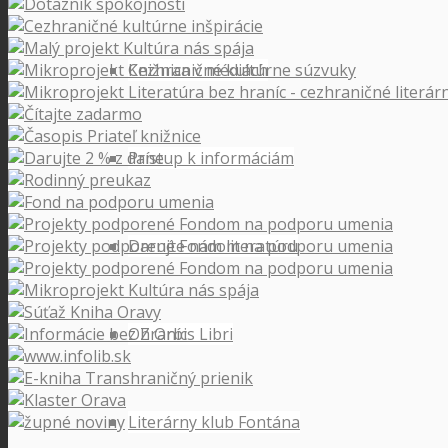
Knižnica v médiách
Prístup k informáciám
Darujte nám literatúru
OZ Orbis Libri
Literárny klub Fontána