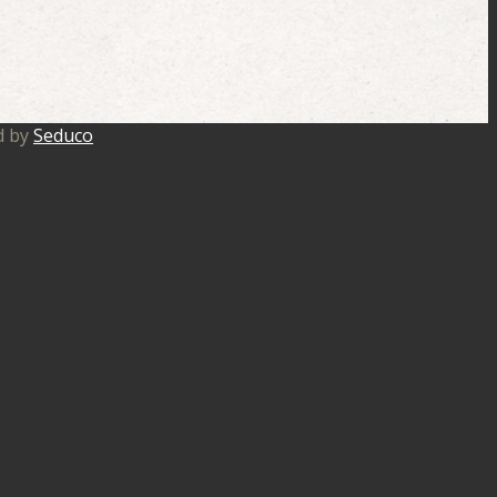
d by
Seduco