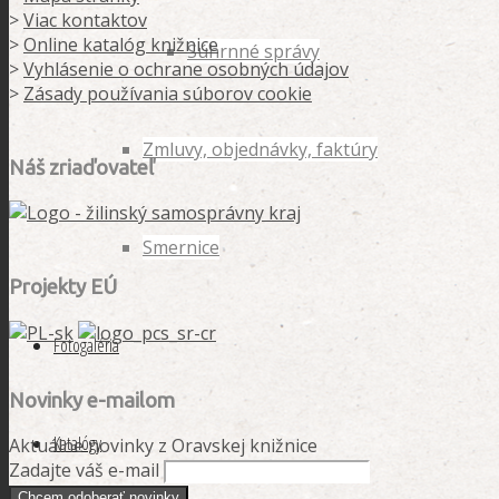
>
Viac kontaktov
>
Online katalóg knižnice
Súhrnné správy
>
Vyhlásenie o ochrane osobných údajov
>
Zásady používania súborov cookie
Zmluvy, objednávky, faktúry
Náš zriaďovateľ
Smernice
Projekty EÚ
Fotogaléria
Novinky e-mailom
Katalógy
Aktuálne novinky z Oravskej knižnice
Zadajte váš e-mail