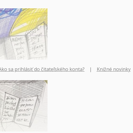
Ako sa prihlásiť do čitateľského konta?
|
Knižné novinky