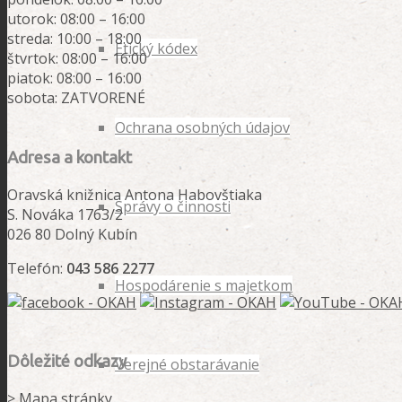
utorok: 08:00 – 16:00
streda: 10:00 – 18:00
Etický kódex
štvrtok: 08:00 – 16:00
piatok: 08:00 – 16:00
sobota: ZATVORENÉ
Ochrana osobných údajov
Adresa a kontakt
Oravská knižnica Antona Habovštiaka
Správy o činnosti
S. Nováka 1763/2
026 80 Dolný Kubín
Telefón:
043 586 2277
Hospodárenie s majetkom
Dôležité odkazy
Verejné obstarávanie
>
Mapa stránky