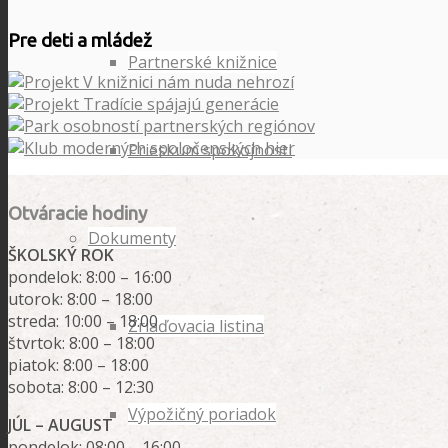
Pre deti a mládež
Partnerské knižnice
Prieskum spokojnosti
Otváracie hodiny
Dokumenty
ŠKOLSKÝ ROK
pondelok: 8:00 – 16:00
utorok: 8:00 – 18:00
streda: 10:00 – 18:00
Zriaďovacia listina
štvrtok: 8:00 – 18:00
piatok: 8:00 – 18:00
sobota: 8:00 – 12:30
Výpožičný poriadok
JÚL – AUGUST
pondelok: 08:00 – 16:00