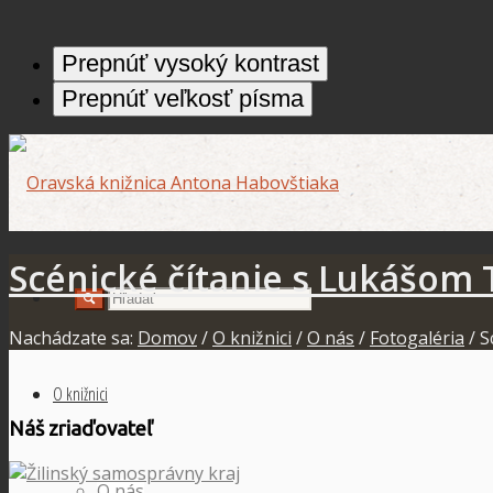
Prepnúť vysoký kontrast
Prepnúť veľkosť písma
Scénické čítanie s Lukášom
Nachádzate sa:
Domov
/
O knižnici
/
O nás
/
Fotogaléria
/
S
O knižnici
Náš zriaďovateľ
O nás