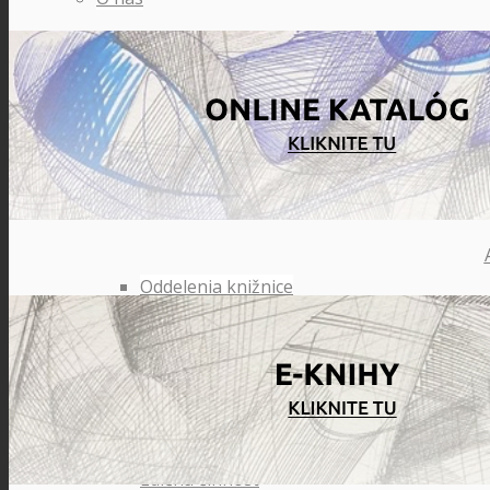
História knižnice
Otváracie hodiny
Oddelenia knižnice
Fotogaléria
Edičná činnosť