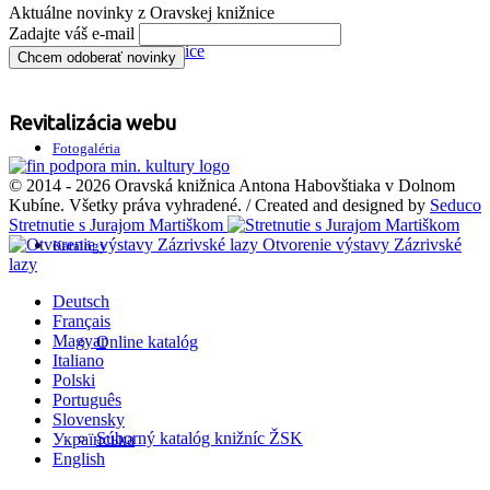
Aktuálne novinky z Oravskej knižnice
Zadajte váš e-mail
Smernice
Revitalizácia webu
Fotogaléria
© 2014 - 2026 Oravská knižnica Antona Habovštiaka v Dolnom
Kubíne. Všetky práva vyhradené. / Created and designed by
Seduco
Stretnutie s Jurajom Martiškom
Otvorenie výstavy Zázrivské
Katalógy
lazy
Deutsch
Français
Magyar
Online katalóg
Italiano
Polski
Português
Slovensky
Súborný katalóg knižníc ŽSK
Українська
English