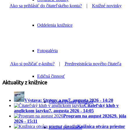
Ako sa prihlásiť do čitateľského konta?
|
Knižné novinky
Oddelenia knižnice
Fotogaléria
Ako si požičať e-knihu?
|
Predregistrácia nového čitateľa
Edičná činnosť
Aktuality z knižnice
Výstava: Stromy a my
7. augusta 2026 - 14:20
Časopis Priateľ knižnice
Čitateľský klub v
anglickom jazyku
7. augusta 2026 - 14:05
Program na august 2026
29. júla
2026 - 15:11
Knižnica otvára priestor
Knižné publikácie