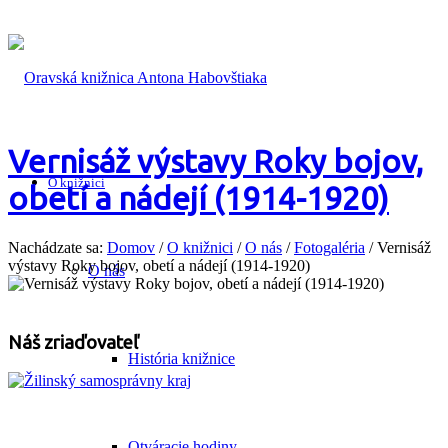
Vernisáž výstavy Roky bojov,
O knižnici
obetí a nádejí (1914-1920)
Nachádzate sa:
Domov
/
O knižnici
/
O nás
/
Fotogaléria
/
Vernisáž
výstavy Roky bojov, obetí a nádejí (1914-1920)
O nás
Náš zriaďovateľ
História knižnice
Otváracie hodiny