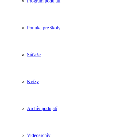
Program podujatí
Ponuka pre školy
Súťaže
Kvízy
Archív podujatí
Videoarchív