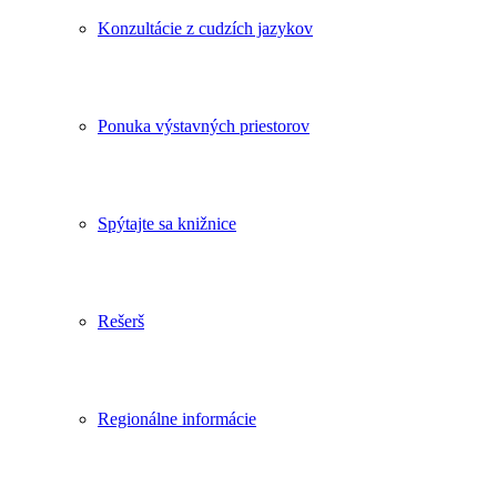
Konzultácie z cudzích jazykov
Ponuka výstavných priestorov
Spýtajte sa knižnice
Rešerš
Regionálne informácie