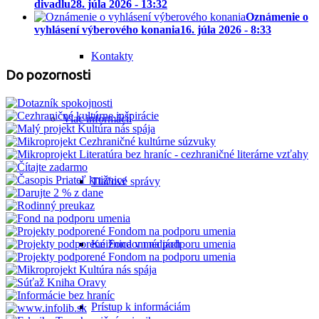
divadlu
28. júla 2026 - 13:32
Oznámenie o
vyhlásení výberového konania
16. júla 2026 - 8:33
Kontakty
Do pozornosti
Viac informácií
Tlačové správy
Knižnica v médiách
Prístup k informáciám