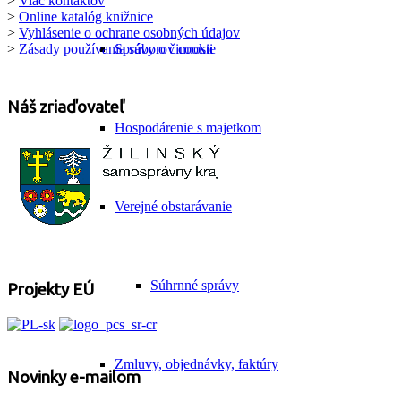
>
Viac kontaktov
>
Online katalóg knižnice
>
Vyhlásenie o ochrane osobných údajov
>
Zásady používania súborov cookie
Správy o činnosti
Náš zriaďovateľ
Hospodárenie s majetkom
Verejné obstarávanie
Súhrnné správy
Projekty EÚ
Zmluvy, objednávky, faktúry
Novinky e-mailom