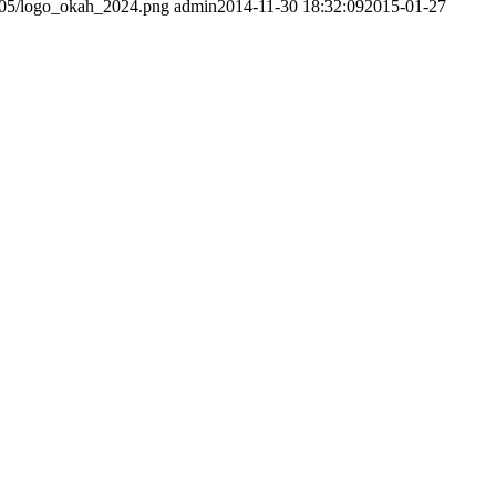
4/05/logo_okah_2024.png
admin
2014-11-30 18:32:09
2015-01-27