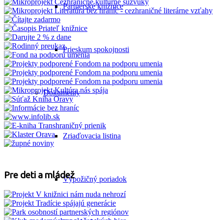
Partnerské knižnice
Prieskum spokojnosti
Dokumenty
Zriaďovacia listina
Pre deti a mládež
Výpožičný poriadok