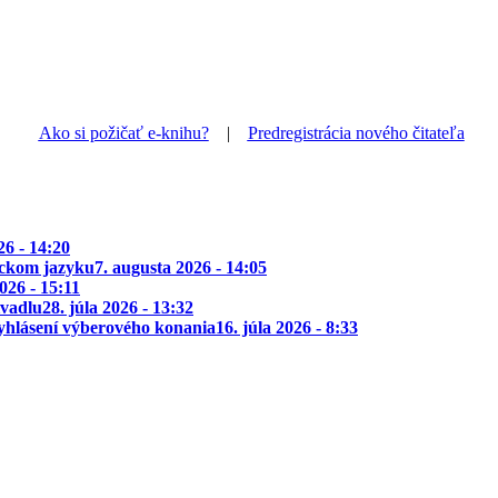
Ako si požičať e-knihu?
|
Predregistrácia nového čitateľa
26 - 14:20
ickom jazyku
7. augusta 2026 - 14:05
2026 - 15:11
ivadlu
28. júla 2026 - 13:32
yhlásení výberového konania
16. júla 2026 - 8:33