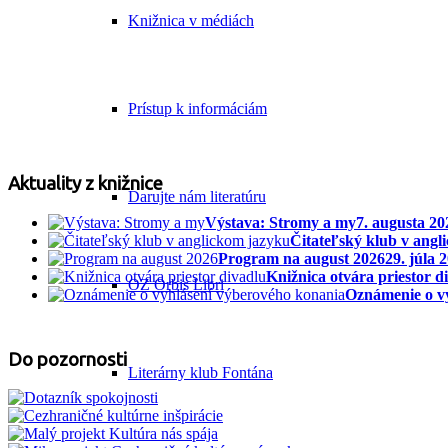
Knižnica v médiách
Prístup k informáciám
Aktuality z knižnice
Darujte nám literatúru
Výstava: Stromy a my
7. augusta 20
Čitateľský klub v angl
Program na august 2026
29. júla 
Knižnica otvára priestor d
OZ Orbis Libri
Oznámenie o v
Do pozornosti
Literárny klub Fontána