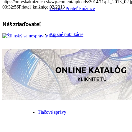
https://oravskakniznica.sk/wp-content/uploads/2014/11/pk_2013_02.j
00:32:56
Priateľ knižnice 02/2013
Časopis Priateľ knižnice
Náš zriaďovateľ
Knižné publikácie
Kontakty
Viac informácií
Tlačové správy