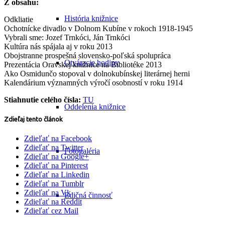
Z obsahu:
História knižnice
Odkliatie
Ochotnícke divadlo v Dolnom Kubíne v rokoch 1918-1945
Vybrali sme: Jozef Trnkóci, Ján Trnkóci
Kultúra nás spájala aj v roku 2013
Obojstranne prospešná slovensko-poľská spolupráca
Otváracie hodiny
Prezentácia Oravskej knižnice na Bibliotéke 2013
Ako Osmidunčo stopoval v dolnokubínskej literárnej herni
Kalendárium významných výročí osobností v roku 1914
Stiahnutie celého čísla:
TU
Oddelenia knižnice
Zdieľaj tento článok
Zdieľať na Facebook
Zdieľať na Twitter
Fotogaléria
Zdieľať na Google+
Zdieľať na Pinterest
Zdieľať na Linkedin
Zdieľať na Tumblr
Zdieľať na Vk
Edičná činnosť
Zdieľať na Reddit
Zdieľať cez Mail