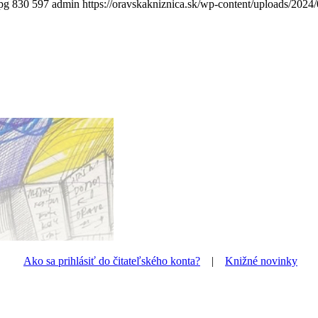
pg
830
597
admin
https://oravskakniznica.sk/wp-content/uploads/202
Ako sa prihlásiť do čitateľského konta?
|
Knižné novinky