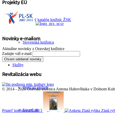
Projekty EÚ
Súborný katalóg knižníc ŽSK
Novinky e-mailom
Slovenská knižnica
Aktuálne novinky z Oravskej knižnice
Zadajte váš e-mail
Služby
Revitalizácia webu
Prehľad služieb
© 2014 - 2026 Oravská knižnica Antona Habovštiaka v Dolnom Kubín
SmartLab
Priateľ knižnice 01/2013
Zlatá ry