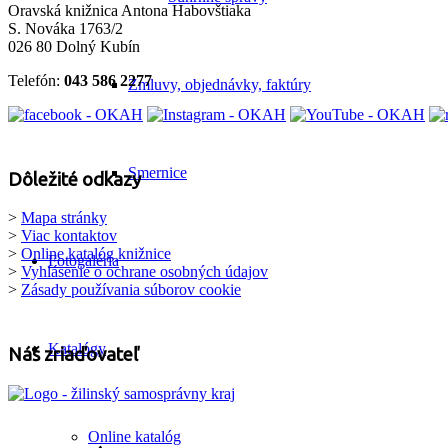
Oravská knižnica Antona Habovštiaka
S. Nováka 1763/2
026 80 Dolný Kubín
Telefón:
043 586 2277
Zmluvy, objednávky, faktúry
Smernice
Dôležité odkazy
>
Mapa stránky
>
Viac kontaktov
>
Online katalóg knižnice
Fotogaléria
>
Vyhlásenie o ochrane osobných údajov
>
Zásady používania súborov cookie
Katalógy
Náš zriaďovateľ
Online katalóg