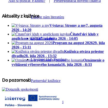
Ako si požičať e-knihu?
|
Predregistrácia nového čitateľa
Aktuality z knižnice
Darujte nám literatúru
Výstava: Stromy a my
7. augusta
2026 - 14:20
Čitateľský klub v
OZ Orbis Libri
anglickom jazyku
7. augusta 2026 - 14:05
Program na august 2026
29. júla
2026 - 15:11
Knižnica otvára priestor
divadlu
28. júla 2026 - 13:32
Literárny klub Fontána
Oznámenie o
vyhlásení výberového konania
16. júla 2026 - 8:33
Do pozornosti
Partnerské knižnice
Prieskum spokojnosti