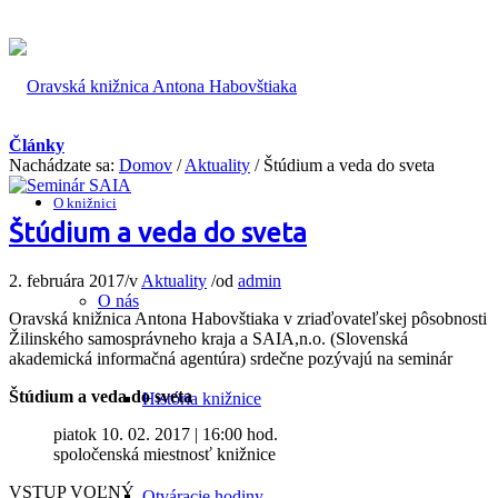
Články
Nachádzate sa:
Domov
/
Aktuality
/
Štúdium a veda do sveta
O knižnici
Štúdium a veda do sveta
2. februára 2017
/
v
Aktuality
/
od
admin
O nás
Oravská knižnica Antona Habovštiaka v zriaďovateľskej pôsobnosti
Žilinského samosprávneho kraja a SAIA,n.o. (Slovenská
akademická informačná agentúra) srdečne pozývajú na seminár
Štúdium a veda do sveta
História knižnice
piatok 10. 02. 2017 | 16:00 hod.
spoločenská miestnosť knižnice
VSTUP VOĽNÝ
Otváracie hodiny