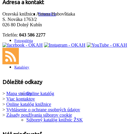
Adresa a kontakt
Oravská knižnica Antona Habovštiaka
Smernice
S. Nováka 1763/2
026 80 Dolný Kubín
Telefón:
043 586 2277
Fotogaléria
Katalógy
Dôležité odkazy
Online katalóg
>
Mapa stránky
>
Viac kontaktov
>
Online katalóg knižnice
>
Vyhlásenie o ochrane osobných údajov
>
Zásady používania súborov cookie
Súborný katalóg knižníc ŽSK