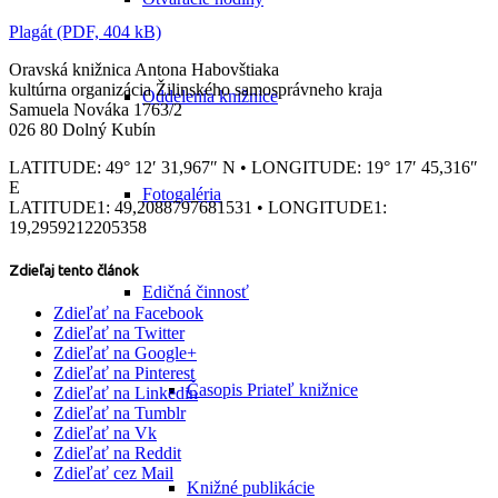
Plagát (PDF, 404 kB)
Oravská knižnica Antona Habovštiaka
kultúrna organizácia Žilinského samosprávneho kraja
Oddelenia knižnice
Samuela Nováka 1763/2
026 80 Dolný Kubín
LATITUDE: 49° 12′ 31,967″ N • LONGITUDE: 19° 17′ 45,316″
E
Fotogaléria
LATITUDE1: 49,2088797681531 • LONGITUDE1:
19,2959212205358
Zdieľaj tento článok
Edičná činnosť
Zdieľať na Facebook
Zdieľať na Twitter
Zdieľať na Google+
Zdieľať na Pinterest
Časopis Priateľ knižnice
Zdieľať na Linkedin
Zdieľať na Tumblr
Zdieľať na Vk
Zdieľať na Reddit
Zdieľať cez Mail
Knižné publikácie