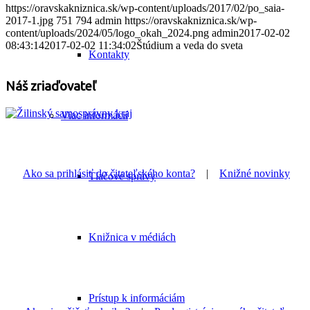
https://oravskakniznica.sk/wp-content/uploads/2017/02/po_saia-
2017-1.jpg
751
794
admin
https://oravskakniznica.sk/wp-
content/uploads/2024/05/logo_okah_2024.png
admin
2017-02-02
08:43:14
2017-02-02 11:34:02
Štúdium a veda do sveta
Kontakty
Náš zriaďovateľ
Viac informácií
Ako sa prihlásiť do čitateľského konta?
|
Knižné novinky
Tlačové správy
Knižnica v médiách
Prístup k informáciám