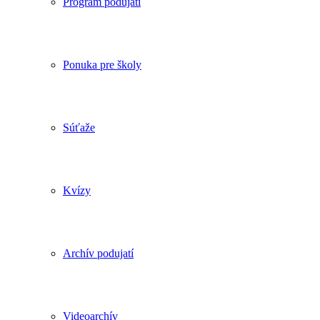
Program podujatí
Ponuka pre školy
Súťaže
Kvízy
Archív podujatí
Videoarchív