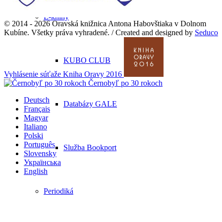
E-knihy
© 2014 - 2026 Oravská knižnica Antona Habovštiaka v Dolnom
Kubíne. Všetky práva vyhradené. / Created and designed by
Seduco
KUBO CLUB
Vyhlásenie súťaže Kniha Oravy 2016
Černobyľ po 30 rokoch
Deutsch
Databázy GALE
Français
Magyar
Italiano
Polski
Português
Služba Bookport
Slovensky
Українська
English
Periodiká