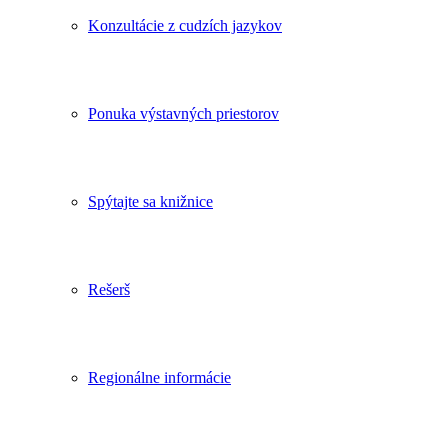
Konzultácie z cudzích jazykov
Ponuka výstavných priestorov
Spýtajte sa knižnice
Rešerš
Regionálne informácie