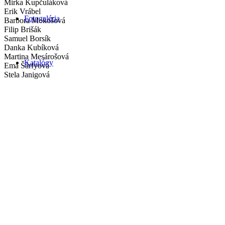
Mirka Kupčuláková
Erik Vrábel
Fotogaléria
Barbora Mokošová
Filip Brišák
Samuel Borsík
Danka Kubíková
Martina Mesárošová
Katalógy
Ema Šárfyová
Stela Janigová