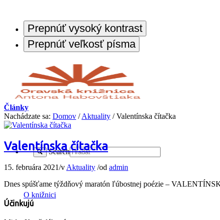
Prepnúť vysoký kontrast
Prepnúť veľkosť písma
Články
Nachádzate sa:
Domov
/
Aktuality
/
Valentínska čítačka
Valentínska čítačka
Search
15. februára 2021
/
v
Aktuality
/
od
admin
Dnes spúšťame týždňový maratón ľúbostnej poézie – VALENTÍNSKU Č
O knižnici
Účinkujú