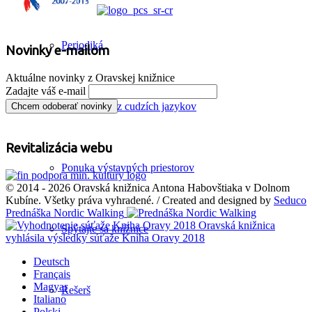
Periodiká
Novinky e-mailom
Aktuálne novinky z Oravskej knižnice
Zadajte váš e-mail
Konzultácie z cudzích jazykov
Revitalizácia webu
Ponuka výstavných priestorov
© 2014 - 2026 Oravská knižnica Antona Habovštiaka v Dolnom
Kubíne. Všetky práva vyhradené. / Created and designed by
Seduco
Prednáška Nordic Walking
Oravská knižnica
Spýtajte sa knižnice
vyhlásila výsledky súťaže Kniha Oravy 2018
Deutsch
Français
Magyar
Rešerš
Italiano
Polski