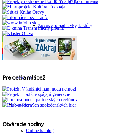
Zmluvy, objednávky, faktúry
Smernice
Pre deti a mládež
Fotogaléria
Katalógy
Otváracie hodiny
Online katalóg