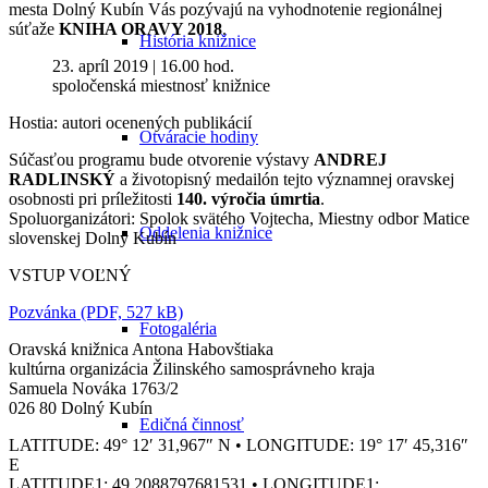
mesta Dolný Kubín Vás pozývajú na vyhodnotenie regionálnej
súťaže
KNIHA ORAVY 2018
.
História knižnice
23. apríl 2019 | 16.00 hod.
spoločenská miestnosť knižnice
Hostia: autori ocenených publikácií
Otváracie hodiny
Súčasťou programu bude otvorenie výstavy
ANDREJ
RADLINSKÝ
a životopisný medailón tejto významnej oravskej
osobnosti pri príležitosti
140. výročia úmrtia
.
Spoluorganizátori: Spolok svätého Vojtecha, Miestny odbor Matice
Oddelenia knižnice
slovenskej Dolný Kubín
VSTUP VOĽNÝ
Pozvánka (PDF, 527 kB)
Fotogaléria
Oravská knižnica Antona Habovštiaka
kultúrna organizácia Žilinského samosprávneho kraja
Samuela Nováka 1763/2
026 80 Dolný Kubín
Edičná činnosť
LATITUDE: 49° 12′ 31,967″ N • LONGITUDE: 19° 17′ 45,316″
E
LATITUDE1: 49,2088797681531 • LONGITUDE1: