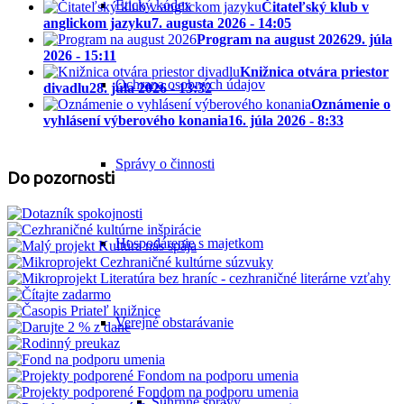
Etický kódex
Čitateľský klub v
anglickom jazyku
7. augusta 2026 - 14:05
Program na august 2026
29. júla
2026 - 15:11
Knižnica otvára priestor
Ochrana osobných údajov
divadlu
28. júla 2026 - 13:32
Oznámenie o
vyhlásení výberového konania
16. júla 2026 - 8:33
Správy o činnosti
Do pozornosti
Hospodárenie s majetkom
Verejné obstarávanie
Súhrnné správy