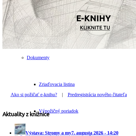
Partnerské knižnice
Prieskum spokojnosti
Dokumenty
Zriaďovacia listina
Ako si požičať e-knihu?
|
Predregistrácia nového čitateľa
Výpožičný poriadok
Aktuality z knižnice
Výstava: Stromy a my
7. augusta 2026 - 14:20