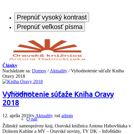
Prepnúť vysoký kontrast
Prepnúť veľkosť písma
Články
Nachádzate sa:
Domov
/
Aktuality
/
Vyhodnotenie súťaže Kniha
Oravy 2018
Vyhodnotenie súťaže Kniha Oravy
O knižnici
2018
12. apríla 2019
/
v
Aktuality
/
od
admin
O nás
Žilinský samosprávny kraj, Oravská knižnica Antona Habovštiaka v
Dolnom Kubíne a MY – Oravské noviny, TV DK – Infoštúdio