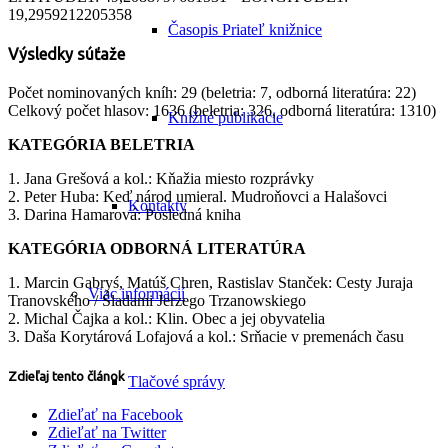
19,2959212205358
Časopis Priateľ knižnice
Výsledky súťaže
Počet nominovaných kníh: 29 (beletria: 7, odborná literatúra: 22)
Celkový počet hlasov: 1636 (beletria: 326, odborná literatúra: 1310)
Knižné publikácie
KATEGÓRIA BELETRIA
1. Jana Grešová a kol.: Kňažia miesto rozprávky
2. Peter Huba: Keď národ umieral. Mudroňovci a Halašovci
Kontakty
3. Darina Hamarová: Posledná kniha
KATEGÓRIA ODBORNÁ LITERATÚRA
1. Marcin Gabryś, Matúš Chren, Rastislav Stanček: Cesty Juraja
Viac informácií
Tranovského / Śladami Jerzego Trzanowskiego
2. Michal Čajka a kol.: Klin. Obec a jej obyvatelia
3. Daša Korytárová Lofajová a kol.: Srňacie v premenách času
Zdieľaj tento článok
Tlačové správy
Zdieľať na Facebook
Zdieľať na Twitter