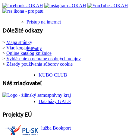
Prístup na internet
Dôležité odkazy
>
Mapa stránky
>
Viac kontaktov
E-knihy
>
Online katalóg knižnice
>
Vyhlásenie o ochrane osobných údajov
>
Zásady používania súborov cookie
KUBO CLUB
Náš zriaďovateľ
Databázy GALE
Projekty EÚ
Služba Bookport