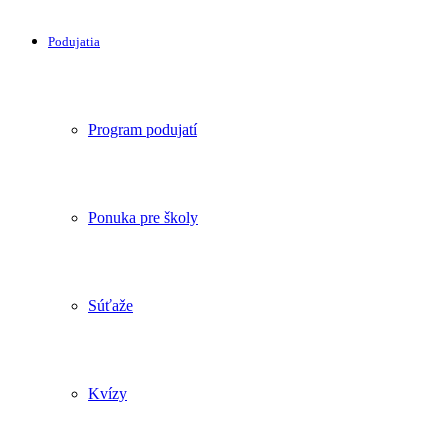
Podujatia
Program podujatí
Ponuka pre školy
Súťaže
Kvízy