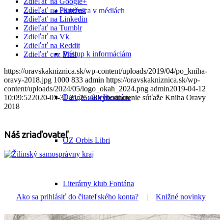
Zdieľať na Google+
Zdieľať na Pinterest
Knižnica v médiách
Zdieľať na Linkedin
Zdieľať na Tumblr
Zdieľať na Vk
Zdieľať na Reddit
Prístup k informáciám
Zdieľať cez Mail
https://oravskakniznica.sk/wp-content/uploads/2019/04/po_kniha-
oravy-2018.jpg
1000
833
admin
https://oravskakniznica.sk/wp-
content/uploads/2024/05/logo_okah_2024.png
admin
2019-04-12
Darujte nám literatúru
10:09:52
2020-05-31 21:25:48
Vyhodnotenie súťaže Kniha Oravy
2018
Náš zriaďovateľ
OZ Orbis Libri
Literárny klub Fontána
Ako sa prihlásiť do čitateľského konta?
|
Knižné novinky