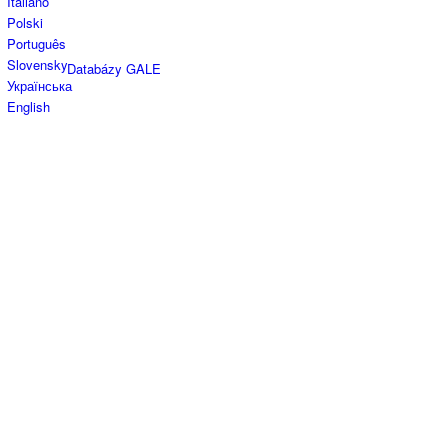
Italiano
Polski
Português
Slovensky
Databázy GALE
Українська
English
Služba Bookport
Periodiká
Konzultácie z cudzích jazykov
Ponuka výstavných priestorov