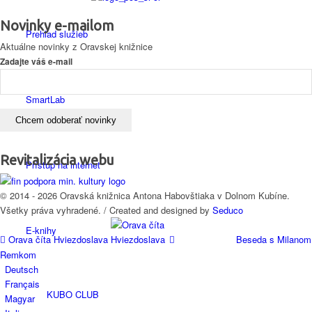
Novinky e-mailom
Prehľad služieb
Aktuálne novinky z Oravskej knižnice
Zadajte váš e-mail
SmartLab
Revitalizácia webu
Prístup na internet
© 2014 - 2026 Oravská knižnica Antona Habovštiaka v Dolnom Kubíne.
Všetky práva vyhradené. / Created and designed by
Seduco
E-knihy
Orava číta Hviezdoslava
Beseda s Milanom
Remkom
Deutsch
Français
KUBO CLUB
Magyar