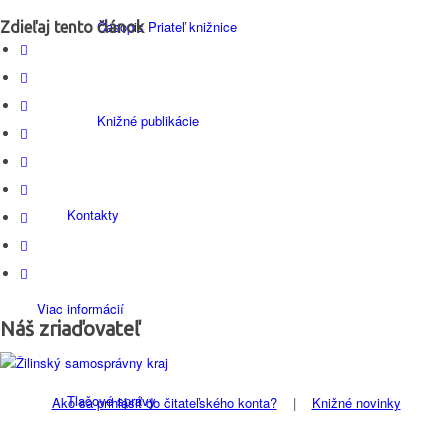
Časopis Priateľ knižnice
Zdieľaj tento článok
Knižné publikácie
Kontakty
Viac informácií
Náš zriaďovateľ
Tlačové správy
Ako sa prihlásiť do čitateľského konta?
|
Knižné novinky