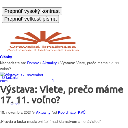
Prepnúť vysoký kontrast
Prepnúť veľkosť písma
Články
Nachádzate sa:
Domov
/
Aktuality
/
Výstava: Viete, prečo máme 17. 11.
voľno?
O knižnici
Výstava: Viete, prečo máme
17. 11. voľno?
O nás
18. novembra 2021
/
v
Aktuality
/
od
Koordinátor KVČ
„Pravda a láska musia zvíťaziť nad klamstvom a nenávisťou“