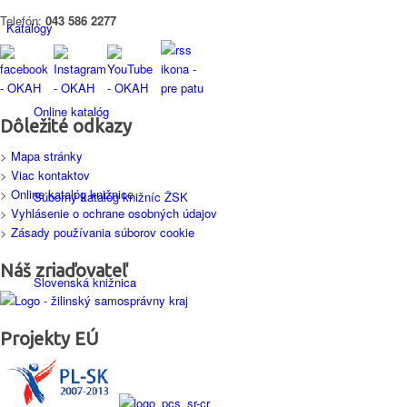
Telefón:
043 586 2277
Katalógy
Online katalóg
Dôležité odkazy
>
Mapa stránky
>
Viac kontaktov
>
Online katalóg knižnice
Súborný katalóg knižníc ŽSK
>
Vyhlásenie o ochrane osobných údajov
>
Zásady používania súborov cookie
Náš zriaďovateľ
Slovenská knižnica
Projekty EÚ
Služby