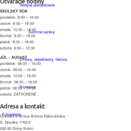
Otváracie hodiny
Verejné obstarávanie
ŠKOLSKÝ ROK
pondelok: 8:00 – 16:00
utorok: 8:00 – 18:00
streda: 10:00 – 18:00
Súhrnné správy
štvrtok: 8:00 – 18:00
piatok: 8:00 – 18:00
sobota: 8:00 – 12:30
JÚL – AUGUST
Zmluvy, objednávky, faktúry
pondelok: 08:00 – 16:00
utorok: 08:00 – 16:00
streda: 10:00 – 18:00
štvrtok: 08:00 – 16:00
Smernice
piatok: 08:00 – 16:00
sobota: ZATVORENÉ
Adresa a kontakt
Fotogaléria
Oravská knižnica Antona Habovštiaka
S. Nováka 1763/2
026 80 Dolný Kubín