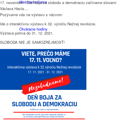
História knižnice
17. november – Deň boja za slobodu a demokraciu začíname slovami
Václava Havla….
Pozývame vás na výstavu s názvom
Ide o interaktívnu výstavu k 32. výročiu Nežnej revolúcie.
Otváracie hodiny
Výstava potrvá do 31. 12. 2021.
SLOBODA NIE JE SAMOZREJMOSŤ!
Oddelenia knižnice
Fotogaléria
Edičná činnosť