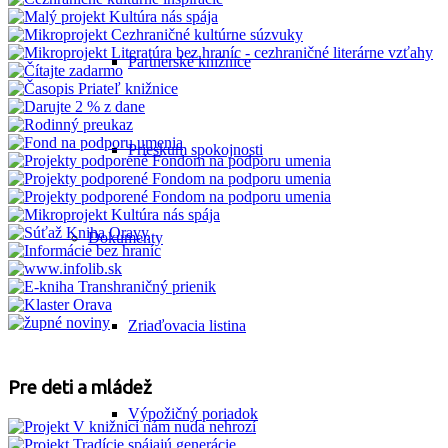
Partnerské knižnice
Prieskum spokojnosti
Dokumenty
Zriaďovacia listina
Pre deti a mládež
Výpožičný poriadok