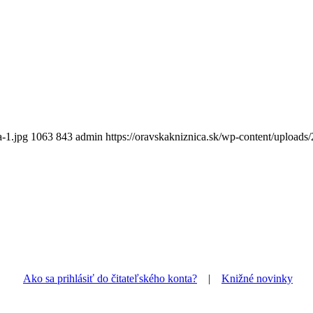
-1.jpg
1063
843
admin
https://oravskakniznica.sk/wp-content/upload
Ako sa prihlásiť do čitateľského konta?
|
Knižné novinky