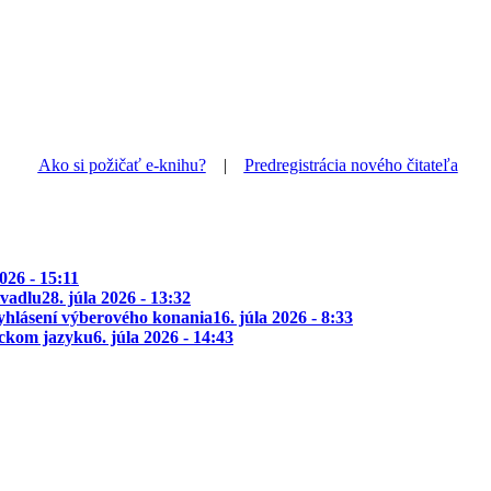
Ako si požičať e-knihu?
|
Predregistrácia nového čitateľa
2026 - 15:11
ivadlu
28. júla 2026 - 13:32
yhlásení výberového konania
16. júla 2026 - 8:33
ickom jazyku
6. júla 2026 - 14:43