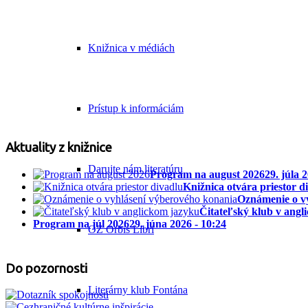
Knižnica v médiách
Prístup k informáciám
Aktuality z knižnice
Darujte nám literatúru
Program na august 2026
29. júla 
Knižnica otvára priestor d
Oznámenie o v
Čitateľský klub v angl
Program na júl 2026
29. júna 2026 - 10:24
OZ Orbis Libri
Do pozornosti
Literárny klub Fontána