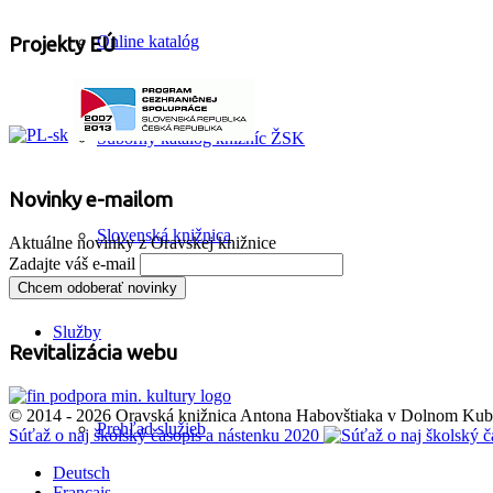
Online katalóg
Projekty EÚ
Súborný katalóg knižníc ŽSK
Novinky e-mailom
Slovenská knižnica
Aktuálne novinky z Oravskej knižnice
Zadajte váš e-mail
Služby
Revitalizácia webu
© 2014 - 2026 Oravská knižnica Antona Habovštiaka v Dolnom Kubín
Prehľad služieb
Súťaž o naj školský časopis a nástenku 2020
Deutsch
Français