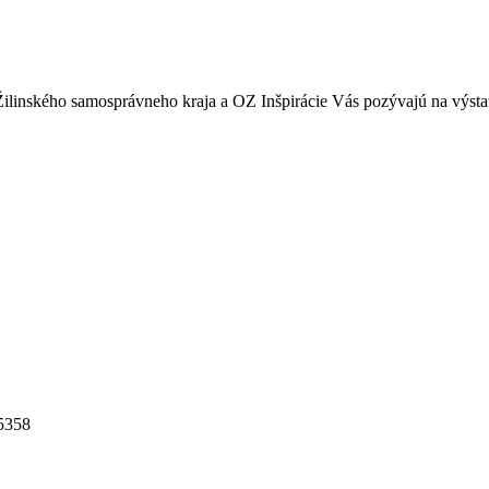
Žilinského samosprávneho kraja a OZ Inšpirácie Vás pozývajú na výst
5358