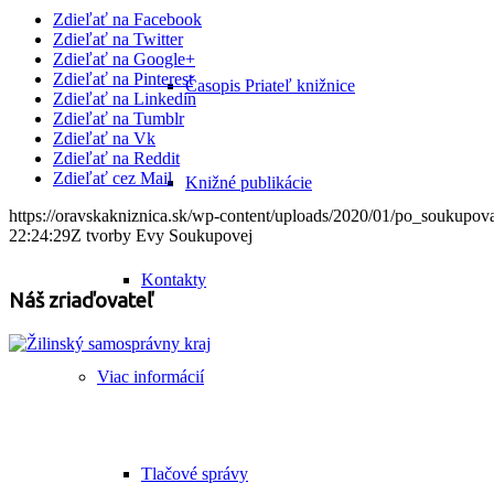
Zdieľať na Facebook
Zdieľať na Twitter
Zdieľať na Google+
Zdieľať na Pinterest
Časopis Priateľ knižnice
Zdieľať na Linkedin
Zdieľať na Tumblr
Zdieľať na Vk
Zdieľať na Reddit
Zdieľať cez Mail
Knižné publikácie
https://oravskakniznica.sk/wp-content/uploads/2020/01/po_soukupova
22:24:29
Z tvorby Evy Soukupovej
Kontakty
Náš zriaďovateľ
Viac informácií
Tlačové správy