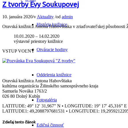
Z tvorby Evy Soukupovej
10. januára 2020
/
v
Aktuality
/
od
admin
História knižnice
Oravská knižnica Antona Habovštiaka v zriaďovateľskej pôsobnosti 
10.01.2020 – 14.02.2020
výstavné priestory knižnice
Otváracie hodiny
VSTUP VOĽNÝ
Oddelenia knižnice
Oravská knižnica Antona Habovštiaka
kultúrna organizácia Žilinského samosprávneho kraja
Samuela Nováka 1763/2
026 80 Dolný Kubín
Fotogaléria
LATITUDE: 49° 12′ 31,967” N • LONGITUDE: 19° 17′ 45,316” E
LATITUDE1: 49,2088797681531 • LONGITUDE1: 19,295921220
Zdieľaj tento článok
Edičná činnosť