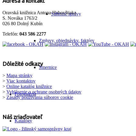
Adresa a kontakt
Oravská knižnica Antona Habovštiaka
Súhrnné správy
S. Nováka 1763/2
026 80 Dolný Kubín
Telefón:
043 586 2277
Zmluvy, objednávky, faktúry
Dôležité odkazy
Smernice
>
Mapa stránky
>
Viac kontaktov
>
Online katalóg knižnice
>
Vyhlásenie o ochrane osobných údajov
Fotogaléria
>
Zásady používania súborov cookie
Náš zriaďovateľ
Katalógy