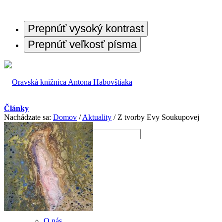
Prepnúť vysoký kontrast
Prepnúť veľkosť písma
Články
Nachádzate sa:
Domov
/
Aktuality
/
Z tvorby Evy Soukupovej
O knižnici
O nás