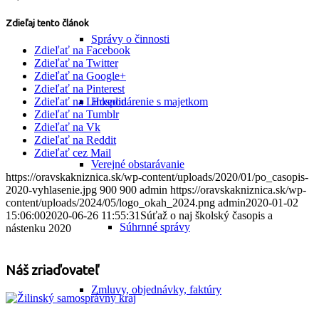
Zdieľaj tento článok
Správy o činnosti
Zdieľať na Facebook
Zdieľať na Twitter
Zdieľať na Google+
Zdieľať na Pinterest
Hospodárenie s majetkom
Zdieľať na Linkedin
Zdieľať na Tumblr
Zdieľať na Vk
Zdieľať na Reddit
Zdieľať cez Mail
Verejné obstarávanie
https://oravskakniznica.sk/wp-content/uploads/2020/01/po_casopis-
2020-vyhlasenie.jpg
900
900
admin
https://oravskakniznica.sk/wp-
content/uploads/2024/05/logo_okah_2024.png
admin
2020-01-02
15:06:00
2020-06-26 11:55:31
Súťaž o naj školský časopis a
Súhrnné správy
nástenku 2020
Náš zriaďovateľ
Zmluvy, objednávky, faktúry