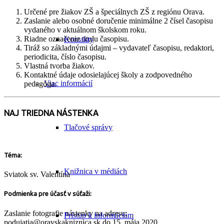
Určené pre žiakov ZŠ a špeciálnych ZŠ z regiónu Orava.
Zaslanie alebo osobné doručenie minimálne 2 čísel časopisu
vydaného v aktuálnom školskom roku.
Riadne označenie titulu časopisu.
Kontakty
Tiráž so základnými údajmi – vydavateľ časopisu, redaktori,
periodicita, číslo časopisu.
Vlastná tvorba žiakov.
Kontaktné údaje odosielajúcej školy a zodpovedného
Viac informácií
pedagóga.
NAJ TRIEDNA NÁSTENKA
Tlačové správy
Téma:
Knižnica v médiách
Sviatok sv. Valentína
Podmienka pre účasť v súťaži:
Zaslanie fotografie nástenky na adresu:
Prístup k informáciám
podujatia@oravskakniznica.sk do 15. mája 2020