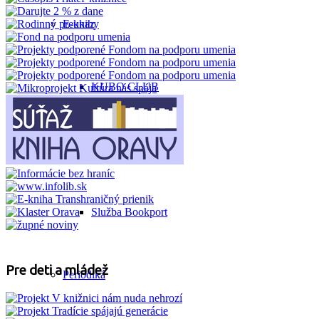
E-knihy
KUBO CLUB
Databázy GALE
Služba Bookport
Pre deti a mládež
Periodiká