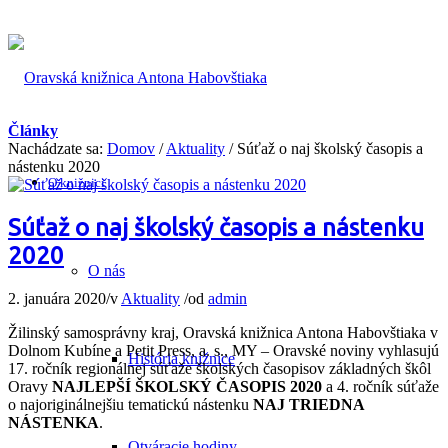
Články
Nachádzate sa:
Domov
/
Aktuality
/
Súťaž o naj školský časopis a
nástenku 2020
O knižnici
Súťaž o naj školský časopis a nástenku
2020
O nás
2. januára 2020
/
v
Aktuality
/
od
admin
Žilinský samosprávny kraj, Oravská knižnica Antona Habovštiaka v
Dolnom Kubíne a Petit Press, a. s., MY – Oravské noviny vyhlasujú
História knižnice
17. ročník regionálnej súťaže školských časopisov základných škôl
Oravy
NAJLEPŠÍ ŠKOLSKÝ ČASOPIS 2020
a 4. ročník súťaže
o najoriginálnejšiu tematickú nástenku
NAJ TRIEDNA
NÁSTENKA
.
Otváracie hodiny