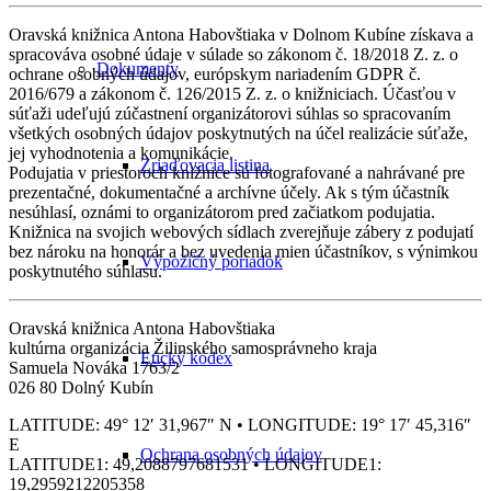
Oravská knižnica Antona Habovštiaka v Dolnom Kubíne získava a
spracováva osobné údaje v súlade so zákonom č. 18/2018 Z. z. o
Dokumenty
ochrane osobných údajov, európskym nariadením GDPR č.
2016/679 a zákonom č. 126/2015 Z. z. o knižniciach. Účasťou v
súťaži udeľujú zúčastnení organizátorovi súhlas so spracovaním
všetkých osobných údajov poskytnutých na účel realizácie súťaže,
jej vyhodnotenia a komunikácie.
Zriaďovacia listina
Podujatia v priestoroch knižnice sú fotografované a nahrávané pre
prezentačné, dokumentačné a archívne účely. Ak s tým účastník
nesúhlasí, oznámi to organizátorom pred začiatkom podujatia.
Knižnica na svojich webových sídlach zverejňuje zábery z podujatí
bez nároku na honorár a bez uvedenia mien účastníkov, s výnimkou
Výpožičný poriadok
poskytnutého súhlasu.
Oravská knižnica Antona Habovštiaka
kultúrna organizácia Žilinského samosprávneho kraja
Etický kódex
Samuela Nováka 1763/2
026 80 Dolný Kubín
LATITUDE: 49° 12′ 31,967″ N • LONGITUDE: 19° 17′ 45,316″
E
Ochrana osobných údajov
LATITUDE1: 49,2088797681531 • LONGITUDE1:
19,2959212205358