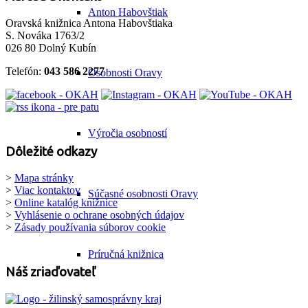
Anton Habovštiak
Oravská knižnica Antona Habovštiaka
S. Nováka 1763/2
026 80 Dolný Kubín
Telefón:
043 586 2277
Osobnosti Oravy
Výročia osobností
Dôležité odkazy
>
Mapa stránky
>
Viac kontaktov
Súčasné osobnosti Oravy
>
Online katalóg knižnice
>
Vyhlásenie o ochrane osobných údajov
>
Zásady používania súborov cookie
Príručná knižnica
Náš zriaďovateľ