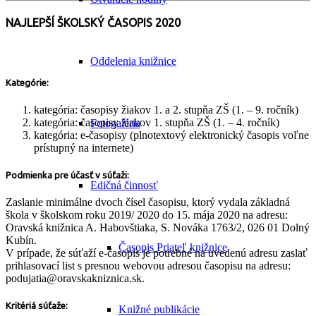
NAJLEPŠÍ ŠKOLSKÝ ČASOPIS 2020
Oddelenia knižnice
Kategórie:
kategória: časopisy žiakov 1. a 2. stupňa ZŠ (1. – 9. ročník)
kategória: časopisy žiakov 1. stupňa ZŠ (1. – 4. ročník)
Fotogaléria
kategória: e-časopisy (plnotextový elektronický časopis voľne
prístupný na internete)
Podmienka pre účasť v súťaži:
Edičná činnosť
Zaslanie minimálne dvoch čísel časopisu, ktorý vydala základná
škola v školskom roku 2019/ 2020 do 15. mája 2020 na adresu:
Oravská knižnica A. Habovštiaka, S. Nováka 1763/2, 026 01 Dolný
Kubín.
Časopis Priateľ knižnice
V prípade, že súťaží e-časopis je potrebné na uvedenú adresu zaslať
prihlasovací list s presnou webovou adresou časopisu na adresu:
podujatia@oravskakniznica.sk.
Kritériá súťaže:
Knižné publikácie