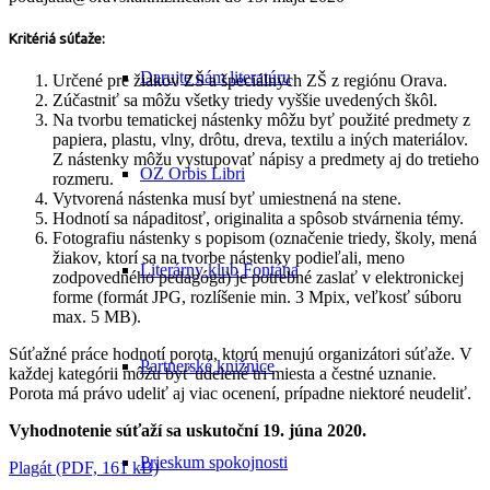
Kritériá súťaže:
Darujte nám literatúru
Určené pre žiakov ZŠ a špeciálnych ZŠ z regiónu Orava.
Zúčastniť sa môžu všetky triedy vyššie uvedených škôl.
Na tvorbu tematickej nástenky môžu byť použité predmety z
papiera, plastu, vlny, drôtu, dreva, textilu a iných materiálov.
Z nástenky môžu vystupovať nápisy a predmety aj do tretieho
OZ Orbis Libri
rozmeru.
Vytvorená nástenka musí byť umiestnená na stene.
Hodnotí sa nápaditosť, originalita a spôsob stvárnenia témy.
Fotografiu nástenky s popisom (označenie triedy, školy, mená
žiakov, ktorí sa na tvorbe nástenky podieľali, meno
Literárny klub Fontána
zodpovedného pedagóga) je potrebné zaslať v elektronickej
forme (formát JPG, rozlíšenie min. 3 Mpix, veľkosť súboru
max. 5 MB).
Súťažné práce hodnotí porota, ktorú menujú organizátori súťaže. V
Partnerské knižnice
každej kategórii môžu byť udelené tri miesta a čestné uznanie.
Porota má právo udeliť aj viac ocenení, prípadne niektoré neudeliť.
Vyhodnotenie súťaží sa uskutoční 19. júna 2020.
Prieskum spokojnosti
Plagát (PDF, 161 kB)