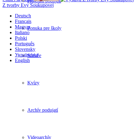
Program podujatí
Z tvorby Evy Soukupovej
Deutsch
Français
Magyar
Ponuka pre školy
Italiano
Polski
Português
Slovensky
Українська
Súťaže
English
Kvízy
Archív podujatí
Videoarchív