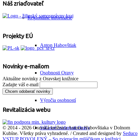
Náš zriaďovateľ
Regionálne informácie
Projekty EÚ
Anton Habovštiak
Novinky e-mailom
Osobnosti Oravy
Aktuálne novinky z Oravskej knižnice
Zadajte váš e-mail
Výročia osobností
Revitalizácia webu
Súčasné osobnosti Oravy
© 2014 - 2026 Oravská knižnica Antona Habovštiaka v Dolnom
Kubíne. Všetky práva vyhradené. / Created and designed by
Seduco
VSTUP POVOLENÝ – So zvieracím miláčikom v knižnici