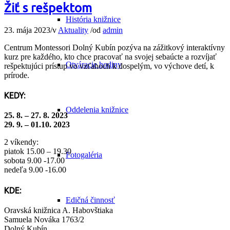
Žiť s rešpektom
História knižnice
23. mája 2023
/
v
Aktuality
/
od
admin
Centrum Montessori Dolný Kubín pozýva na zážitkový interaktívny
kurz pre každého, kto chce pracovať na svojej sebaúcte a rozvíjať
Otváracie hodiny
rešpektujúci prístup vo vzťahoch k dospelým, vo výchove detí, k
prírode.
KEDY:
Oddelenia knižnice
25. 8. – 27. 8. 2023
29. 9. – 01.10. 2023
2 víkendy:
piatok 15.00 – 19.30
Fotogaléria
sobota 9.00 -17.00
nedeľa 9.00 -16.00
KDE:
Edičná činnosť
Oravská knižnica A. Habovštiaka
Samuela Nováka 1763/2
Dolný Kubín