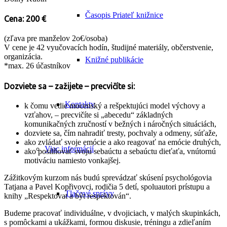
Časopis Priateľ knižnice
Cena: 200 €
(zľava pre manželov 2o€/osoba)
V cene je 42 vyučovacích hodín, študijné materiály, občerstvenie,
organizácia.
Knižné publikácie
*max. 26 účastníkov
Dozviete sa – zažijete – precvičíte si:
Kontakty
k čomu vedie mocenský a rešpektujúci model výchovy a
vzťahov, – precvičíte si „abecedu“ základných
komunikačných zručností v bežných i náročných situáciách,
dozviete sa, čím nahradiť tresty, pochvaly a odmeny, súťaže,
ako zvládať svoje emócie a ako reagovať na emócie druhých,
Viac informácií
ako posilňovať svoju sebaúctu a sebaúctu dieťaťa, vnútornú
motiváciu namiesto vonkajšej.
Zážitkovým kurzom nás budú sprevádzať skúsení psychológovia
Tatjana a Pavel Kopřivovci, rodičia 5 detí, spoluautori prístupu a
Tlačové správy
knihy „Respektovat a být respektován“.
Budeme pracovať individuálne, v dvojiciach, v malých skupinkách,
s pomôckami a ukážkami, formou diskusie, tréningu a zdieľaním