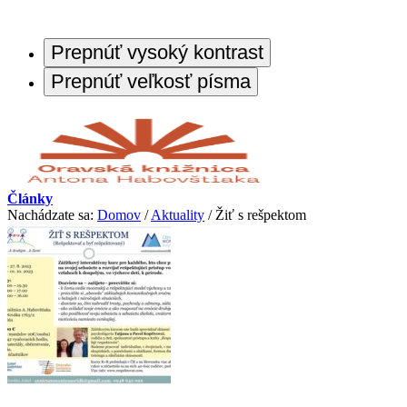
Prepnúť vysoký kontrast
Prepnúť veľkosť písma
Články
Nachádzate sa:
Domov
/
Aktuality
/
Žiť s rešpektom
O knižnici
O nás