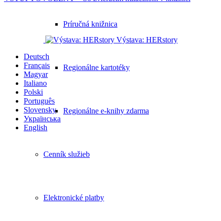
Príručná knižnica
Výstava: HERstory
Deutsch
Français
Regionálne kartotéky
Magyar
Italiano
Polski
Português
Slovensky
Regionálne e-knihy zdarma
Українська
English
Cenník služieb
Elektronické platby