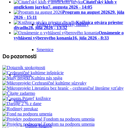
Čitateľský klub v
anglickom jazyku
7. augusta 2026 - 14:05
Program na august 2026
29. júla
2026 - 15:11
Knižnica otvára priestor
Zmluvy, objednávky, faktúry
divadlu
28. júla 2026 - 13:32
Oznámenie o
vyhlásení výberového konania
16. júla 2026 - 8:33
Smernice
Do pozornosti
Fotogaléria
Katalógy
Online katalóg