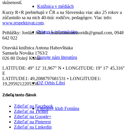
skúseností.
Knižnica v médiách
Kurzy R+R prebiehajú v ČR a na Slovensku viac ako 25 rokov a
zúčastnilo sa na nich 40-tisíc rodičov, pedagógov. Viac info:
www.respektovat.com
.
Prístup k informáciám
Prihlášky: Jordán Jokel – centrummontessoridk@gmail.com, 0948
642 022
Oravská knižnica Antona Habovštiaka
Samuela Nováka 1763/2
Darujte nám literatúru
026 80 Dolný Kubín
LATITUDE: 49° 12′ 31,967″ N • LONGITUDE: 19° 17′ 45,316″
E
LATITUDE1: 49,2088797681531 • LONGITUDE1:
OZ Orbis Libri
19,2959212205358
Zdieľaj tento článok
Zdieľať na Facebook
Literárny klub Fontána
Zdieľať na Twitter
Zdieľať na Google+
Zdieľať na Pinterest
Zdieľať na Linkedin