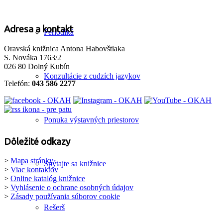
Adresa a kontakt
Periodiká
Oravská knižnica Antona Habovštiaka
S. Nováka 1763/2
026 80 Dolný Kubín
Konzultácie z cudzích jazykov
Telefón:
043 586 2277
Ponuka výstavných priestorov
Dôležité odkazy
>
Mapa stránky
Spýtajte sa knižnice
>
Viac kontaktov
>
Online katalóg knižnice
>
Vyhlásenie o ochrane osobných údajov
>
Zásady používania súborov cookie
Rešerš