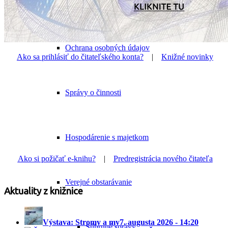
Etický kódex
Ochrana osobných údajov
Ako sa prihlásiť do čitateľského konta?
|
Knižné novinky
Správy o činnosti
Hospodárenie s majetkom
Ako si požičať e-knihu?
|
Predregistrácia nového čitateľa
Verejné obstarávanie
Aktuality z knižnice
Výstava: Stromy a my
7. augusta 2026 - 14:20
Súhrnné správy