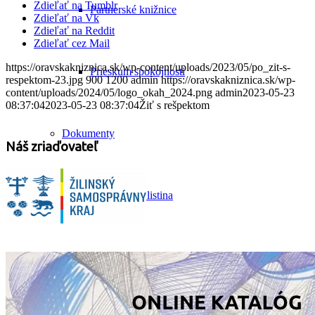
Zdieľať na Tumblr
Partnerské knižnice
Zdieľať na Vk
Zdieľať na Reddit
Zdieľať cez Mail
https://oravskakniznica.sk/wp-content/uploads/2023/05/po_zit-s-
Prieskum spokojnosti
respektom-23.jpg
900
1200
admin
https://oravskakniznica.sk/wp-
content/uploads/2024/05/logo_okah_2024.png
admin
2023-05-23
08:37:04
2023-05-23 08:37:04
Žiť s rešpektom
Dokumenty
Náš zriaďovateľ
Zriaďovacia listina
Výpožičný poriadok