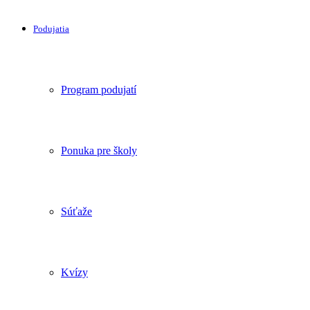
Podujatia
Program podujatí
Ponuka pre školy
Súťaže
Kvízy