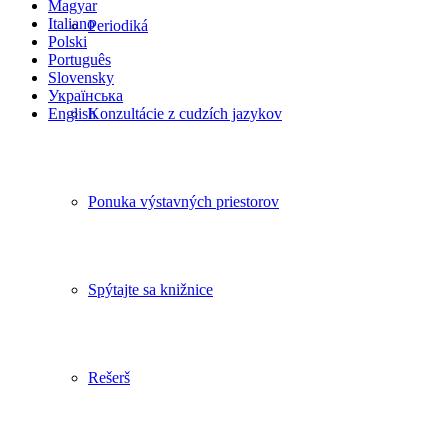
Magyar
Italiano
Periodiká
Polski
Português
Slovensky
Українська
English
Konzultácie z cudzích jazykov
Ponuka výstavných priestorov
Spýtajte sa knižnice
Rešerš