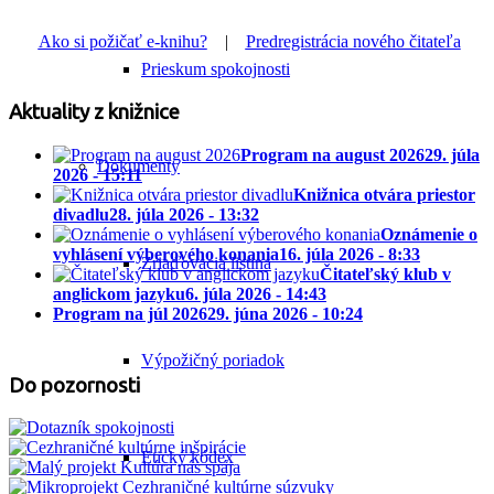
Ako si požičať e-knihu?
|
Predregistrácia nového čitateľa
Prieskum spokojnosti
Aktuality z knižnice
Program na august 2026
29. júla
Dokumenty
2026 - 15:11
Knižnica otvára priestor
divadlu
28. júla 2026 - 13:32
Oznámenie o
vyhlásení výberového konania
16. júla 2026 - 8:33
Zriaďovacia listina
Čitateľský klub v
anglickom jazyku
6. júla 2026 - 14:43
Program na júl 2026
29. júna 2026 - 10:24
Výpožičný poriadok
Do pozornosti
Etický kódex