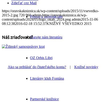
Zdieľať cez Mail
https://oravskakniznica.sk/wp-content/uploads/2015/11/vsevedko-
2015-2.jpg
720
960
admin
https://oravskakniznica.sk/wp-
Prístup k informáciám
content/uploads/2024/05/logo_okah_2024.png
admin
2015-11-06
08:12:38
2016-02-18 15:52:37
KNIŽNÝ VŠEVEDKO 2015
Náš zriaďovateľ
Darujte nám literatúru
OZ Orbis Libri
Ako sa prihlásiť do čitateľského konta?
|
Knižné novinky
Literárny klub Fontána
Partnerské knižnice