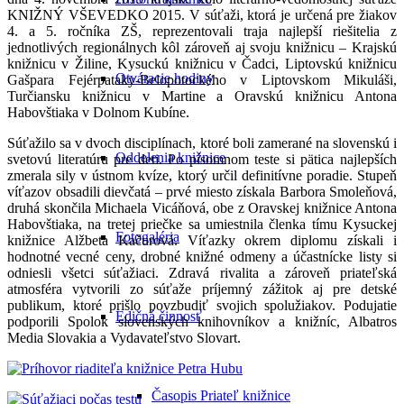
KNIŽNÝ VŠEVEDKO 2015. V súťaži, ktorá je určená pre žiakov
4. a 5. ročníka ZŠ, reprezentovali traja najlepší riešitelia z
jednotlivých regionálnych kôl zároveň aj svoju knižnicu – Krajskú
knižnicu v Žiline, Kysuckú knižnicu v Čadci, Liptovskú knižnicu
Otváracie hodiny
Gašpara Fejérpataky-Belopotockého v Liptovskom Mikuláši,
Turčiansku knižnicu v Martine a Oravskú knižnicu Antona
Habovštiaka v Dolnom Kubíne.
Súťažilo sa v dvoch disciplínach, ktoré boli zamerané na slovenskú i
Oddelenia knižnice
svetovú literatúru pre deti. Po písomnom teste si pätica najlepších
zmerala sily v ústnom kvíze, ktorý určil definitívne poradie. Stupeň
víťazov obsadili dievčatá – prvé miesto získala Barbora Smoleňová,
druhá skončila Michaela Vicáňová, obe z Oravskej knižnice Antona
Habovštiaka, na tretej priečke sa umiestnila členka tímu Kysuckej
Fotogaléria
knižnice Alžbeta Kačurová. Víťazky okrem diplomu získali i
hodnotné vecné ceny, drobné knižné odmeny a účastnícke listy si
odniesli všetci súťažiaci. Zdravá rivalita a zároveň priateľská
atmosféra vytvorili zo súťaže príjemný zážitok aj pre detské
publikum, ktoré prišlo povzbudiť svojich spolužiakov. Podujatie
Edičná činnosť
podporili Spolok slovenských knihovníkov a knižníc, Albatros
Media Slovakia a Vydavateľstvo Slovart.
Časopis Priateľ knižnice