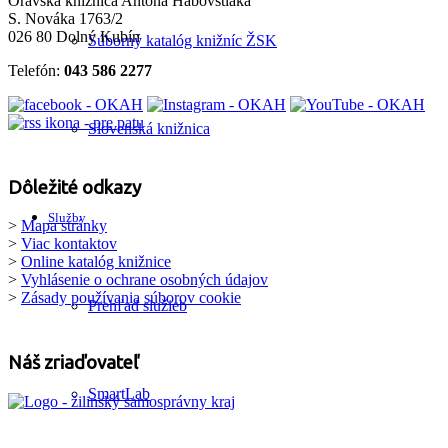
Oravská knižnica Antona Habovštiaka
S. Nováka 1763/2
026 80 Dolný Kubín
Súborný katalóg knižníc ŽSK
Telefón:
043 586 2277
Slovenská knižnica
Dôležité odkazy
Služby
>
Mapa stránky
>
Viac kontaktov
>
Online katalóg knižnice
>
Vyhlásenie o ochrane osobných údajov
>
Zásady používania súborov cookie
Prehľad služieb
Náš zriaďovateľ
SmartLab