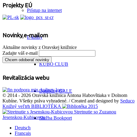
Projekty EÚ
Prístup na internet
Novinky e-mailom
E-knihy
Aktuálne novinky z Oravskej knižnice
Zadajte váš e-mail
KUBO CLUB
Revitalizácia webu
Databázy GALE
© 2014 - 2026 Oravská knižnica Antona Habovštiaka v Dolnom
Kubíne. Všetky práva vyhradené. / Created and designed by
Seduco
Knižný veľtrh BIBLIOTÉKA
Stretnutie so Zuzanou
Jesenskou-Kubicovou
Služba Bookport
Deutsch
Français