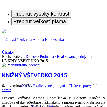
Prepnúť vysoký kontrast
Prepnúť veľkosť písma
Články
Nachádzate sa:
Domov
/
Podujatia
/
Realizované podujatia
/
KNIŽNÝ VŠEVEDKO 2015
O knižnici
KNIŽNÝ VŠEVEDKO 2015
6. novembra 2015
/
v
Realizované podujatia
,
Tlačové správy
/
od
O nás
admin
Oravská knižnica Antona Habovštiaka v Dolnom Kubíne v
zriaďovateľskej pôsobnosti Žilinského samosprávneho kraja hostila
dňa 4. novembra 2015 krajské kolo literárno-vedomostnej súťaže
História knižnice