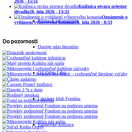
2026 - 15:11
Knižnica otvára priestor
divadlu
28. júla 2026 - 13:32
Oznámenie o
Prístup k informáciám
vyhlásení výberového konania
16. júla 2026 - 8:33
Do pozornosti
Darujte nám literatúru
OZ Orbis Libri
Literárny klub Fontána
Partnerské knižnice