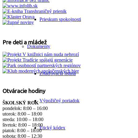
Prieskum spokojnosti
Pre deti a mládež
Dokumenty
Zriaďovacia listina
Otváracie hodiny
Výpožičný poriadok
ŠKOLSKÝ ROK
pondelok: 8:00 – 16:00
utorok: 8:00 – 18:00
streda: 10:00 – 18:00
štvrtok: 8:00 – 18:00
Etický kódex
piatok: 8:00 – 18:00
sobota: 8:00 – 12:30