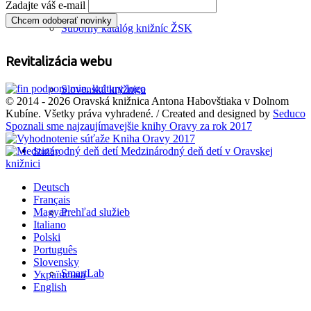
Zadajte váš e-mail
Súborný katalóg knižníc ŽSK
Revitalizácia webu
Slovenská knižnica
© 2014 - 2026 Oravská knižnica Antona Habovštiaka v Dolnom
Kubíne. Všetky práva vyhradené. / Created and designed by
Seduco
Spoznali sme najzaujímavejšie knihy Oravy za rok 2017
Medzinárodný deň detí v Oravskej
Služby
knižnici
Deutsch
Français
Magyar
Prehľad služieb
Italiano
Polski
Português
Slovensky
SmartLab
Українська
English