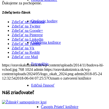
Ďakujeme za pochopenie.
Zdieľaj tento článok
Otváracie hodiny
Zdieľať na Facebook
Zdieľať na Twitter
Zdieľať na Google+
Zdieľať na Pinterest
Zdieľať na Linkedin
Oddelenia knižnice
Zdieľať na Tumblr
Zdieľať na Vk
Zdieľať na Reddit
Zdieľať cez Mail
Fotogaléria
https://oravskakniznica.sk/wp-content/uploads/2014/11/budova-hl-
vchod.jpg
768
1024
admin
https://oravskakniznica.sk/wp-
content/uploads/2024/05/logo_okah_2024.png
admin
2018-05-24
12:32:54
2018-06-04 07:25:57
Oznam o zatvorení knižnice
Edičná činnosť
Náš zriaďovateľ
Časopis Priateľ knižnice