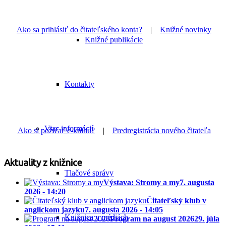
Ako sa prihlásiť do čitateľského konta?
|
Knižné novinky
Knižné publikácie
Kontakty
Viac informácií
Ako si požičať e-knihu?
|
Predregistrácia nového čitateľa
Aktuality z knižnice
Tlačové správy
Výstava: Stromy a my
7. augusta
2026 - 14:20
Čitateľský klub v
anglickom jazyku
7. augusta 2026 - 14:05
Knižnica v médiách
Program na august 2026
29. júla