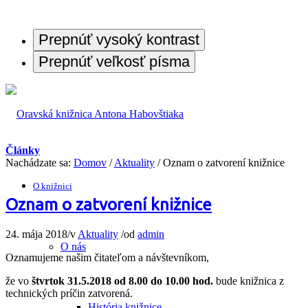
Prepnúť vysoký kontrast
Prepnúť veľkosť písma
Články
Nachádzate sa:
Domov
/
Aktuality
/
Oznam o zatvorení knižnice
O knižnici
Oznam o zatvorení knižnice
24. mája 2018
/
v
Aktuality
/
od
admin
O nás
Oznamujeme našim čitateľom a návštevníkom,
že vo
štvrtok 31.5.2018 od 8.00 do 10.00 hod.
bude knižnica z
technických príčin zatvorená.
História knižnice