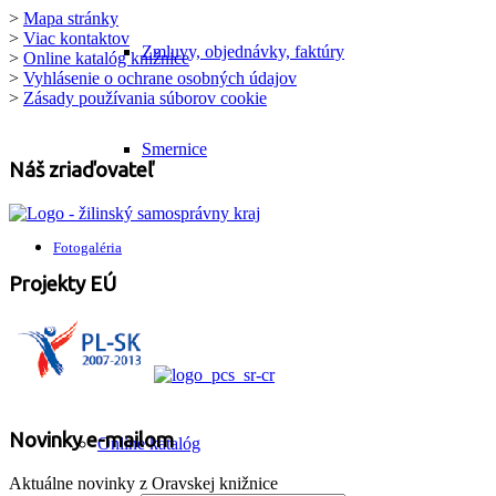
>
Mapa stránky
>
Viac kontaktov
Zmluvy, objednávky, faktúry
>
Online katalóg knižnice
>
Vyhlásenie o ochrane osobných údajov
>
Zásady používania súborov cookie
Smernice
Náš zriaďovateľ
Fotogaléria
Projekty EÚ
Katalógy
Novinky e-mailom
Online katalóg
Aktuálne novinky z Oravskej knižnice