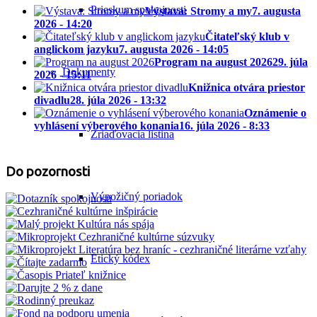
Prieskum spokojnosti
Výstava: Stromy a my
7. augusta
2026 - 14:20
Čitateľský klub v
anglickom jazyku
7. augusta 2026 - 14:05
Program na august 2026
29. júla
Dokumenty
2026 - 15:11
Knižnica otvára priestor
divadlu
28. júla 2026 - 13:32
Oznámenie o
vyhlásení výberového konania
16. júla 2026 - 8:33
Zriaďovacia listina
Do pozornosti
Výpožičný poriadok
Etický kódex