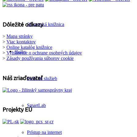
Dôležité odkazy
Slovenská knižnica
>
Mapa stránky
>
Viac kontaktov
>
Online katalóg knižnice
Služby
>
Vyhlásenie o ochrane osobných údajov
>
Zásady používania súborov cookie
Náš zriaďovateľ
Prehľad služieb
SmartLab
Projekty EÚ
Prístup na internet