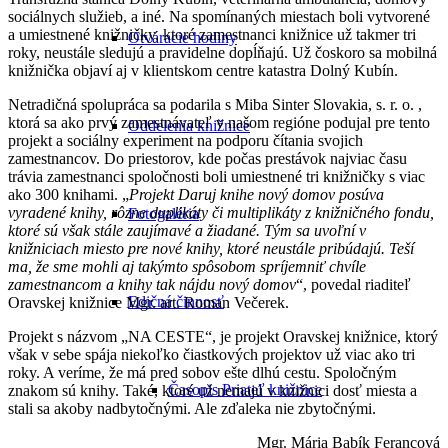
sociálnych služieb, a iné. Na spomínaných miestach boli vytvorené
a umiestnené knižničky, ktoré zamestnanci knižnice už takmer tri
Otváracie hodiny
roky, neustále sledujú a pravidelne dopĺňajú. Už čoskoro sa mobilná
knižnička objaví aj v klientskom centre katastra Dolný Kubín.
Netradičná spolupráca sa podarila s Miba Sinter Slovakia, s. r. o. ,
ktorá sa ako prvý zamestnávateľ v našom regióne podujal pre tento
Oddelenia knižnice
projekt a sociálny experiment na podporu čítania svojich
zamestnancov. Do priestorov, kde počas prestávok najviac času
trávia zamestnanci spoločnosti boli umiestnené tri knižničky s viac
ako 300 knihami. „
Projekt Daruj knihe nový domov posúva
vyradené knihy, rôzne duplikáty či multiplikáty z knižničného fondu,
Fotogaléria
ktoré sú však stále zaujímavé a žiadané. Tým sa uvoľní v
knižniciach miesto pre nové knihy, ktoré neustále pribúdajú. Teší
ma, že sme mohli aj takýmto spôsobom spríjemniť chvíle
zamestnancom a knihy tak nájdu nový domov
“, povedal riaditeľ
Edičná činnosť
Oravskej knižnice Mgr. art. Roman Večerek.
Projekt s názvom „NA CESTE“, je projekt Oravskej knižnice, ktorý
však v sebe spája niekoľko čiastkových projektov už viac ako tri
roky. A veríme, že má pred sobov ešte dlhú cestu. Spoločným
Časopis Priateľ knižnice
znakom sú knihy. Také, ktoré už nemajú v knižnici dosť miesta a
stali sa akoby nadbytočnými. Ale zďaleka nie zbytočnými.
Mgr. Mária Babík Ferancová