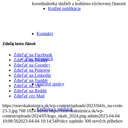
koordinátorka služieb a kultúrno-výchovnej činnosti
Knižné publikácie
Kontakty
Zdieľaj tento článok
Zdieľať na Facebook
Viac informácií
Zdieľať na Twitter
Zdieľať na Google+
Zdieľať na Pinterest
Zdieľať na Linkedin
Zdieľať na Tumblr
Tlačové správy
Zdieľať na Vk
Zdieľať na Reddit
Zdieľať cez Mail
https://oravskakniznica.sk/wp-content/uploads/2023/04/ts_na-ceste-
Knižnica v médiách
23-3.jpg
768
1024
admin
https://oravskakniznica.sk/wp-
content/uploads/2024/05/logo_okah_2024.png
admin
2023-04-04
10:08:50
2023-04-04 10:14:54
Police zaplnilo 300 nových príbehov