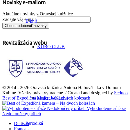
Novinky e-mailom
Aktuálne novinky z Oravskej knižnice
Zadajte váš e-mail
E-knihy
Revitalizácia webu
KUBO CLUB
Databázy GALE
© 2014 - 2026 Oravská knižnica Antona Habovštiaka v Dolnom
Kubíne. Všetky práva vyhradené. / Created and designed by
Seduco
Služba Bookport
Best of Expedičná kamera – Na dvoch kolesách
Vyhodnotenie súťaže
Nedokončený príbeh
Periodiká
Deutsch
Français