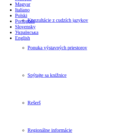
Magyar
Italiano
Polski
Konzultácie z cudzích jazykov
Português
Slovensky
Українська
English
Ponuka výstavných priestorov
Spýtajte sa knižnice
Rešerš
Regionálne informácie