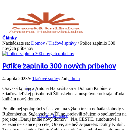
Články
Nachádzate sa:
Domov
/
Tlačové správy
/
Police zaplnilo 300
nových príbehov
Police zaplnilo 300 nových príbehov
O knižnici
4. apríla 2023
/
v
Tlačové správy
/
od
admin
Oravská knižnica Antona Habovštiaka v Dolnom Kubíne v
O nás
zriaďovateľskej pôsobnosti Žilinského samosprávneho kraja hľadá
knihám nový domov.
Po pilotnej spolupráci s Ústavmi na výkon trestu odňatia slobody v
Ružomberku, Sučanoch a v Žiline, prejavili záujem o spoluprácu na
História knižnice
projekte „Daruj knihe nový domov“, NA CESTE, autobusové a
železničné stanice po celej Orave, ale tiež Aquarelax Dolný Kubín,
Transfúzna stanica Dolný Kubín, veterinárna ambulancia, domovy