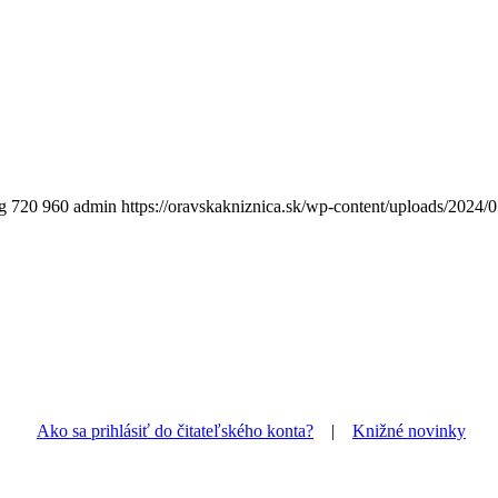
g
720
960
admin
https://oravskakniznica.sk/wp-content/uploads/2024
Ako sa prihlásiť do čitateľského konta?
|
Knižné novinky