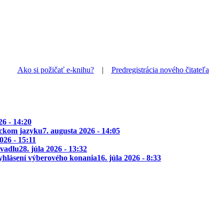
Ako si požičať e-knihu?
|
Predregistrácia nového čitateľa
26 - 14:20
ickom jazyku
7. augusta 2026 - 14:05
2026 - 15:11
ivadlu
28. júla 2026 - 13:32
yhlásení výberového konania
16. júla 2026 - 8:33