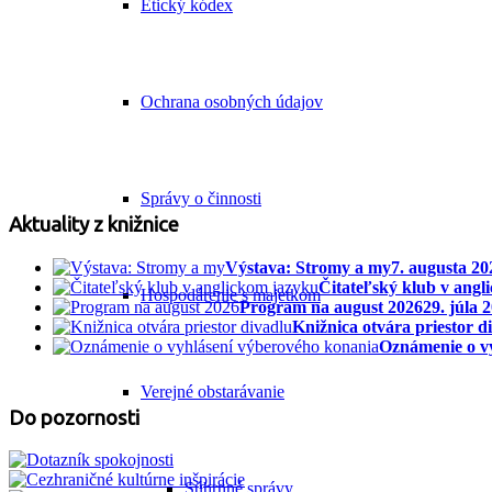
Etický kódex
Ochrana osobných údajov
Správy o činnosti
Aktuality z knižnice
Výstava: Stromy a my
7. augusta 20
Čitateľský klub v angl
Hospodárenie s majetkom
Program na august 2026
29. júla 
Knižnica otvára priestor d
Oznámenie o v
Verejné obstarávanie
Do pozornosti
Súhrnné správy