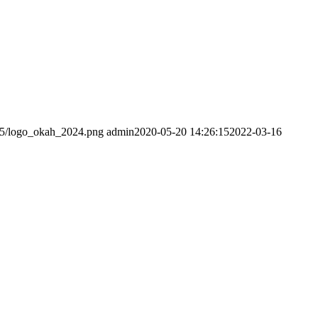
/05/logo_okah_2024.png
admin
2020-05-20 14:26:15
2022-03-16