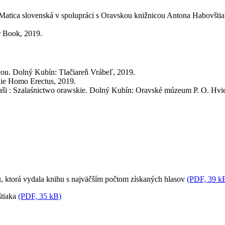
 Matica slovenská v spolupráci s Oravskou knižnicou Antona Habovštia
r Book, 2019.
. Dolný Kubín: Tlačiareň Vrábeľ, 2019.
ie Homo Erectus, 2019.
 Szalaśnictwo orawskie. Dolný Kubín: Oravské múzeum P. O. Hvie
, ktorá vydala knihu s najväčším počtom získaných hlasov
(PDF, 39 k
štiaka
(PDF, 35 kB)