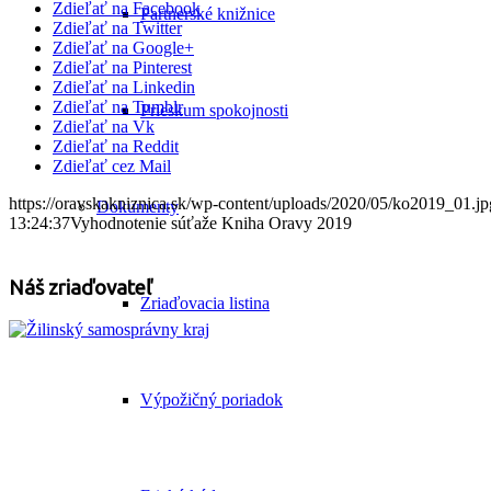
Zdieľať na Facebook
Partnerské knižnice
Zdieľať na Twitter
Zdieľať na Google+
Zdieľať na Pinterest
Zdieľať na Linkedin
Zdieľať na Tumblr
Prieskum spokojnosti
Zdieľať na Vk
Zdieľať na Reddit
Zdieľať cez Mail
https://oravskakniznica.sk/wp-content/uploads/2020/05/ko2019_01.jp
Dokumenty
13:24:37
Vyhodnotenie súťaže Kniha Oravy 2019
Náš zriaďovateľ
Zriaďovacia listina
Výpožičný poriadok