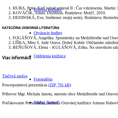
HUBA, Peter. Keď národ umieral II : Čas vzkriesenia. Martin:
História knižnice
KOVÁČIK, Adam. Dezilúzia. Bratislava: Motýľ, 2019.
DEDINSKÁ, Eva. Snúbenec mojej sestry. Bratislava: Bestsele
KATEGÓRIA ODBORNÁ LITERATÚRA
Otváracie hodiny
FOGÁŠOVÁ, Angelika. Spomienky na Medzibrodie nad Oravou
LÍŠKA, Miro S. Jude Orava. Dolný Kubín: Občianske združen
BEŇUŠOVÁ, Elena – KULÁŠOVÁ, Erika. Na oravskom salaši :
Oddelenia knižnice
Viac informácií
Tlačová správa
Fotogaléria
Powerpointová prezentácia
(ZIP, 791 kB)
Príhovor Mgr. Michala Janotu, starostu obce Medzibrodie nad Oravou
Edičná činnosť
Poďakovanie Petra Hubu, riaditeľa Oravskej knižnice Antona Habov