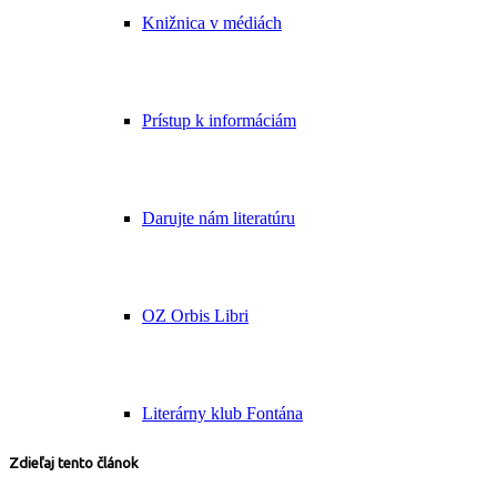
Knižnica v médiách
Prístup k informáciám
Darujte nám literatúru
OZ Orbis Libri
Literárny klub Fontána
Zdieľaj tento článok