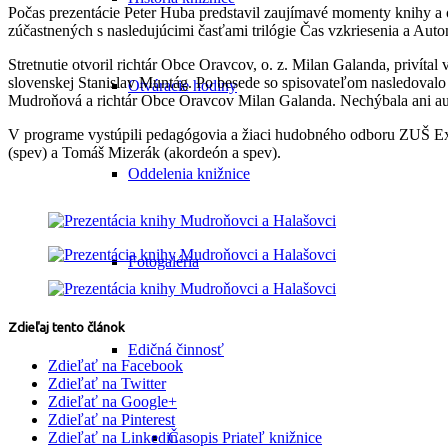
Počas prezentácie Peter Huba predstavil zaujímavé momenty knihy a obj
zúčastnených s nasledujúcimi časťami trilógie Čas vzkriesenia a Aut
Stretnutie otvoril richtár Obce Oravcov, o. z. Milan Galanda, privítal 
slovenskej Stanislav Muntág. Po besede so spisovateľom nasledovalo 
Otváracie hodiny
Mudroňová a richtár Obce Oravcov Milan Galanda. Nechýbala ani aut
V programe vystúpili pedagógovia a žiaci hudobného odboru ZUŠ Exn
(spev) a Tomáš Mizerák (akordeón a spev).
Oddelenia knižnice
Fotogaléria
Zdieľaj tento článok
Edičná činnosť
Zdieľať na Facebook
Zdieľať na Twitter
Zdieľať na Google+
Zdieľať na Pinterest
Časopis Priateľ knižnice
Zdieľať na Linkedin