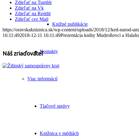
Zdieľať na Tumblr
Zdieľať na Vk
Zdieľať na Reddit
Zdieľať cez Mail
Knižné publikácie
https://oravskakniznica.sk/wp-content/uploads/2018/12/ked-narod-um
16:11:49
2018-12-11 16:11:49
Prezentácia knihy Mudroňovci a Halašo
Kontakty
Náš zriaďovateľ
Viac informácií
Tlačové správy
Knižnica v médiách