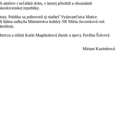
ch aktérov i neľahkú dobu, v ktorej pôsobili a oboznámil
skoslovenskej republiky.
utora. Publiku sa prihovoril aj riaditeľ Vydavateľstva Matice
li štátna radkyňa Ministerstva kultúry SR Mária Javoreková rod.
iterátom.
rcza a sólisti Karin Magdusková (husle a spev), Pavlína Šolcová
Miriam Kazimírová