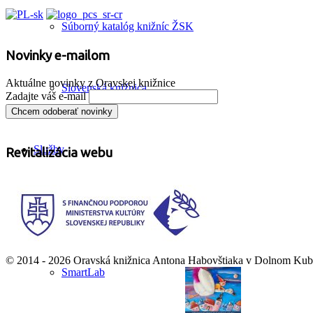
Súborný katalóg knižníc ŽSK
Novinky e-mailom
Aktuálne novinky z Oravskej knižnice
Slovenská knižnica
Zadajte váš e-mail
Služby
Revitalizácia webu
Prehľad služieb
© 2014 - 2026 Oravská knižnica Antona Habovštiaka v Dolnom Kubín
SmartLab