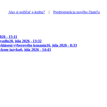
Ako si požičať e-knihu?
|
Predregistrácia nového čitateľa
2026 - 15:11
ivadlu
28. júla 2026 - 13:32
yhlásení výberového konania
16. júla 2026 - 8:33
ickom jazyku
6. júla 2026 - 14:43