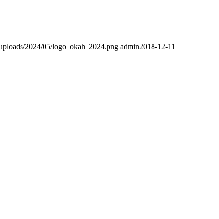
t/uploads/2024/05/logo_okah_2024.png
admin
2018-12-11