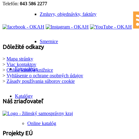
Telefón:
043 586 2277
Zmluvy, objednávky, faktúry
Smernice
Dôležité odkazy
>
Mapa stránky
>
Viac kontaktov
Fotogaléria
>
Online katalóg knižnice
>
Vyhlásenie o ochrane osobných údajov
>
Zásady používania súborov cookie
Katalógy
Náš zriaďovateľ
Online katalóg
Projekty EÚ