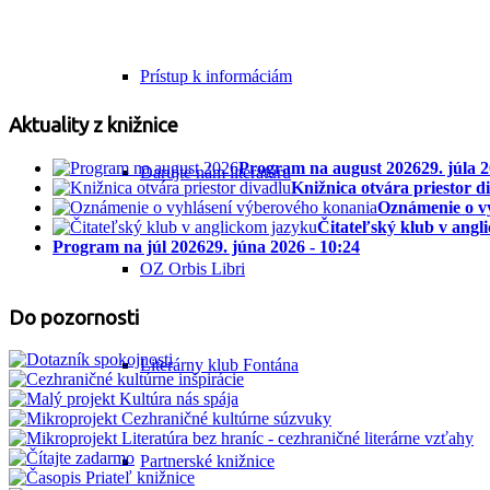
Prístup k informáciám
Aktuality z knižnice
Program na august 2026
29. júla 
Darujte nám literatúru
Knižnica otvára priestor d
Oznámenie o v
Čitateľský klub v angl
Program na júl 2026
29. júna 2026 - 10:24
OZ Orbis Libri
Do pozornosti
Literárny klub Fontána
Partnerské knižnice