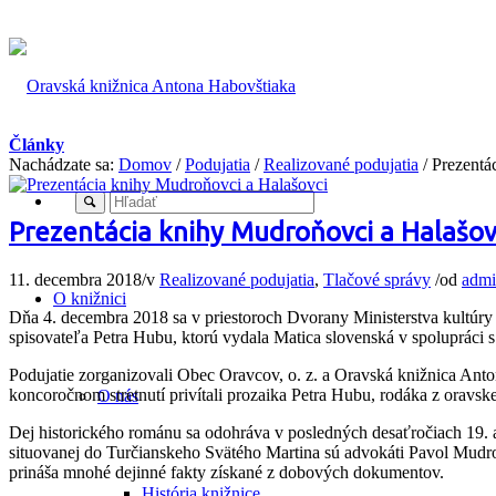
Články
Nachádzate sa:
Domov
/
Podujatia
/
Realizované podujatia
/
Prezentá
Prezentácia knihy Mudroňovci a Halašov
11. decembra 2018
/
v
Realizované podujatia
,
Tlačové správy
/
od
adm
O knižnici
Dňa 4. decembra 2018 sa v priestoroch Dvorany Ministerstva kultúry 
spisovateľa Petra Hubu, ktorú vydala Matica slovenská v spolupráci
Podujatie zorganizovali Obec Oravcov, o. z. a Oravská knižnica Anto
koncoročnom stretnutí privítali prozaika Petra Hubu, rodáka z oravsk
O nás
Dej historického románu sa odohráva v posledných desaťročiach 19. a
situovanej do Turčianskeho Svätého Martina sú advokáti Pavol Mudroň
prináša mnohé dejinné fakty získané z dobových dokumentov.
História knižnice