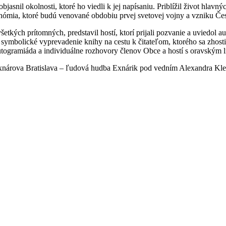
asnil okolnosti, ktoré ho viedli k jej napísaniu. Priblížil život hlavný
onómia, ktoré budú venované obdobiu prvej svetovej vojny a vzniku Če
všetkých prítomných, predstavil hostí, ktorí prijali pozvanie a uviedol a
symbolické vyprevadenie knihy na cestu k čitateľom, ktorého sa zhosti
ogramiáda a individuálne rozhovory členov Obce a hostí s oravským l
árova Bratislava – ľudová hudba Exnárik pod vedním Alexandra Klebe