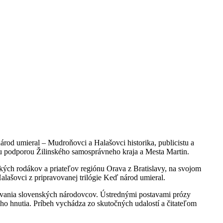
árod umieral – Mudroňovci a Halašovci historika, publicistu a
ou podporou Žilinského samosprávneho kraja a Mesta Martin.
kých rodákov a priateľov regiónu Orava z Bratislavy, na svojom
alašovci z pripravovanej trilógie Keď národ umieral.
edovania slovenských národovcov. Ústrednými postavami prózy
ho hnutia. Príbeh vychádza zo skutočných udalostí a čitateľom