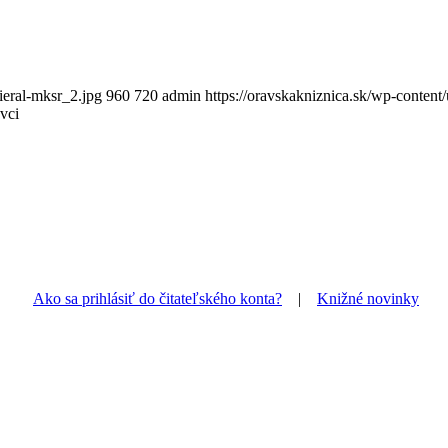
ieral-mksr_2.jpg
960
720
admin
https://oravskakniznica.sk/wp-conten
vci
Ako sa prihlásiť do čitateľského konta?
|
Knižné novinky