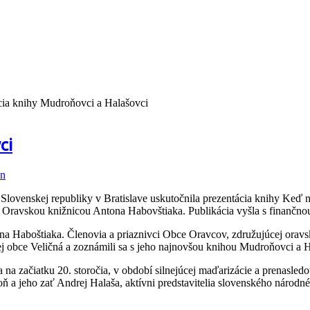
cia knihy Mudroňovci a Halašovci
ci
in
Slovenskej republiky v Bratislave uskutočnila prezentácia knihy Keď n
 s Oravskou knižnicou Antona Habovštiaka. Publikácia vyšla s finančn
na Haboštiaka. Členovia a priaznivci Obce Oravcov, združujúcej oravs
ej obce Veličná a zoznámili sa s jeho najnovšou knihou Mudroňovci a H
 na začiatku 20. storočia, v období silnejúcej maďarizácie a prenasl
 a jeho zať Andrej Halaša, aktívni predstavitelia slovenského národné