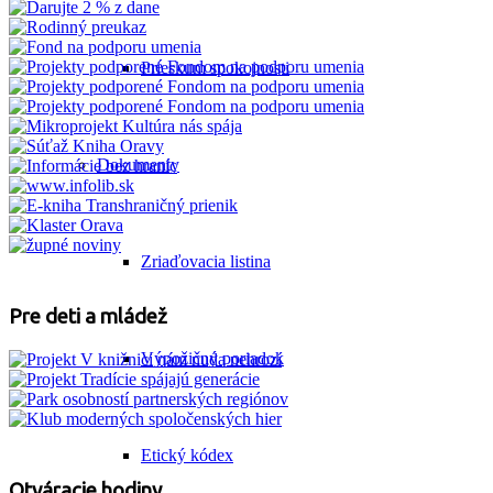
Prieskum spokojnosti
Dokumenty
Zriaďovacia listina
Pre deti a mládež
Výpožičný poriadok
Etický kódex
Otváracie hodiny