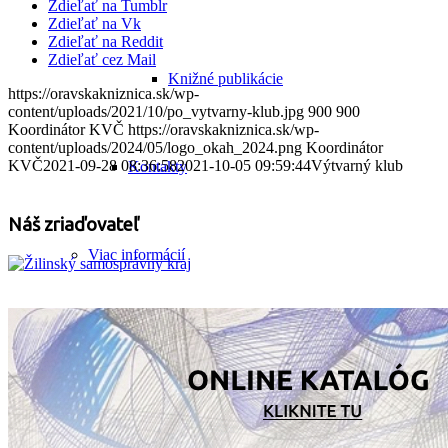
Zdieľať na Tumblr
Zdieľať na Vk
Zdieľať na Reddit
Zdieľať cez Mail
Knižné publikácie
https://oravskakniznica.sk/wp-
content/uploads/2021/10/po_vytvarny-klub.jpg
900
900
Koordinátor KVČ
https://oravskakniznica.sk/wp-
content/uploads/2024/05/logo_okah_2024.png
Koordinátor
KVČ
2021-09-28 08:36:58
2021-10-05 09:59:44
Výtvarný klub
Kontakty
Náš zriaďovateľ
Viac informácií
Tlačové správy
Knižnica v médiách