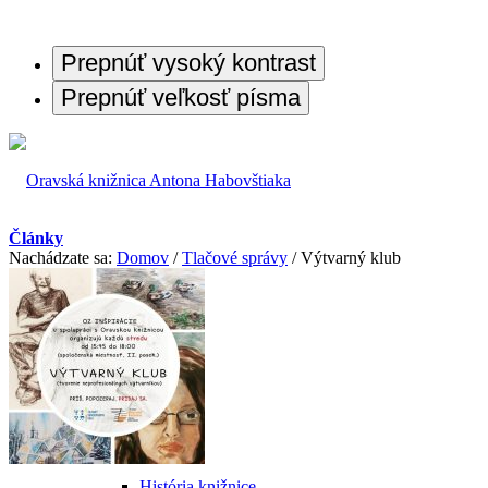
Prepnúť vysoký kontrast
Prepnúť veľkosť písma
Články
Nachádzate sa:
Domov
/
Tlačové správy
/
Výtvarný klub
O knižnici
O nás
História knižnice