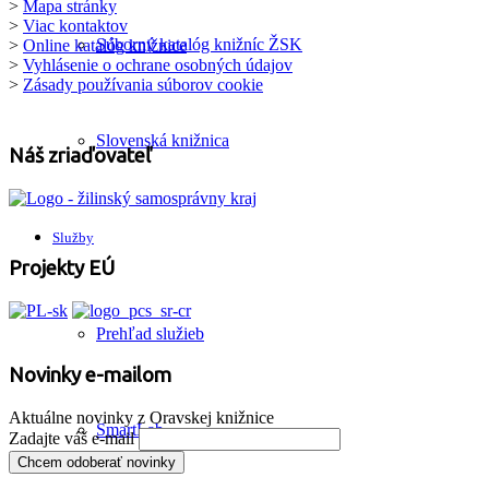
>
Mapa stránky
>
Viac kontaktov
Súborný katalóg knižníc ŽSK
>
Online katalóg knižnice
>
Vyhlásenie o ochrane osobných údajov
>
Zásady používania súborov cookie
Slovenská knižnica
Náš zriaďovateľ
Služby
Projekty EÚ
Prehľad služieb
Novinky e-mailom
Aktuálne novinky z Oravskej knižnice
SmartLab
Zadajte váš e-mail