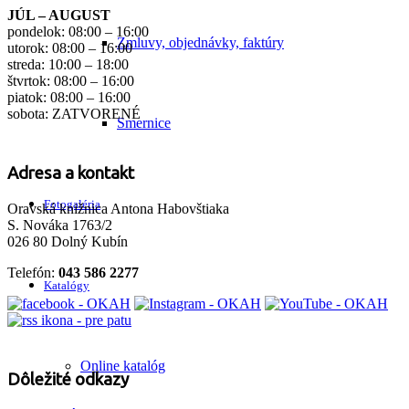
JÚL – AUGUST
pondelok: 08:00 – 16:00
Zmluvy, objednávky, faktúry
utorok: 08:00 – 16:00
streda: 10:00 – 18:00
štvrtok: 08:00 – 16:00
piatok: 08:00 – 16:00
sobota: ZATVORENÉ
Smernice
Adresa a kontakt
Fotogaléria
Oravská knižnica Antona Habovštiaka
S. Nováka 1763/2
026 80 Dolný Kubín
Telefón:
043 586 2277
Katalógy
Online katalóg
Dôležité odkazy