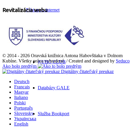
Revitalizácia webu
Prístup na internet
E-knihy
© 2014 - 2026 Oravská knižnica Antona Habovštiaka v Dolnom
Kubíne. Všetky práva vyhradené. / Created and designed by
Seduco
KUBO CLUB
Ako bolo predtým
Digitálny čitateľský preukaz
Deutsch
Français
Databázy GALE
Magyar
Italiano
Polski
Português
Slovensky
Služba Bookport
Українська
English