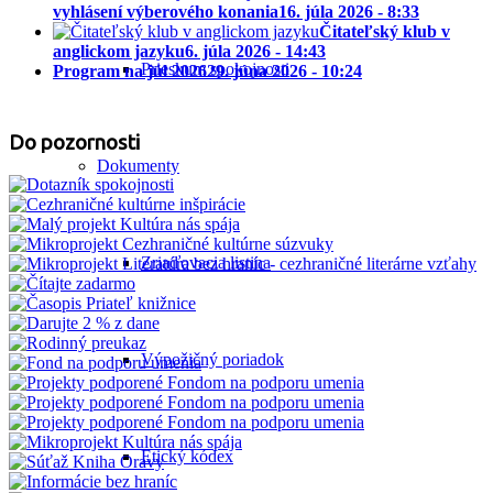
vyhlásení výberového konania
16. júla 2026 - 8:33
Čitateľský klub v
anglickom jazyku
6. júla 2026 - 14:43
Prieskum spokojnosti
Program na júl 2026
29. júna 2026 - 10:24
Do pozornosti
Dokumenty
Zriaďovacia listina
Výpožičný poriadok
Etický kódex