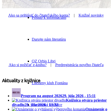
Ako sa prihlásiť do čitateľského konta?
|
Knižné novinky
Prístup k informáciám
Darujte nám literatúru
OZ Orbis Libri
Ako si požičať e-knihu?
|
Predregistrácia nového čitateľa
Aktuality z knižnice
Literárny klub Fontána
Program na august 2026
29. júla 2026 - 15:11
Knižnica otvára priestor
Partnerské knižnice
divadlu
28. júla 2026 - 13:32
Oznámenie o