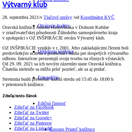
Výtvarný klub
28. septembra 2021
/
v
Tlačové správy
/
od
Koordinátor KVČ
Otváracie hodiny
Oravská knižnica Antona Habovštiaka v Dolnom Kubíne
v zriaďovateľskej pôsobnosti Žilinského samosprávneho kraja
v spolupráci s OZ INŠPIRÁCIE otvára Výtvarný klub.
OZ INŠPIRÁCIE vzniklo v r. 2001. Jeho zakladajúcimi členmi boli
Oddelenia knižnice
predovšetkým učitelia a poslucháči štúdia pre dospelých výtvarného
odboru. Intenzívne prezentujú svoju tvorbu na rôznych výstavách.
Od 29. 09. 2021 sa ich novým zázemím stane Oravská knižnica.
Čitatelia nielenže sa môžu prísť pozrieť, ale sa aj pridať.
Fotogaléria
Stretnutia budú prebiehať každú stredu od 15:45 do 18:00 h
v priestoroch knižnice.
Zdieľaj tento článok
Edičná činnosť
Zdieľať na Facebook
Zdieľať na Twitter
Zdieľať na Google+
Zdieľať na Pinterest
Zdieľať na Linkedin
Časopis Priateľ knižnice