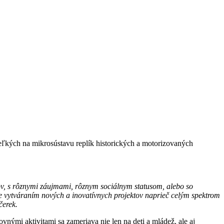
ľkých na mikrosústavu replík historických a motorizovaných
kov, s rôznymi záujmami, rôznym sociálnym statusom, alebo so
e vytváraním nových a inovatívnych projektov naprieč celým spektrom
čerek.
nými aktivitami sa zameriava nie len na deti a mládež, ale aj