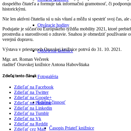
dospelého čitateľa a formuje tak informačnú gramotnosť, či podporuje 
historickými.
Nie len aktívni čitatelia sú u nás vítaní a môžu si spestriť svoj čas, ale
Otváracie hodiny
Podujatie je súčasťou Európskeho týždňa mobility 2021, ktoré prebieh
prostredia a starostlivosti o zdravie. Snahou je obmedziť používanie
verejnú dopravu.
Výstava v priestoroch Oravskej knižnice potrvá do 31. 10. 2021.
Oddelenia knižnice
Mgr. art. Roman Večerek
riaditeľ Oravskej knižnice Antona Habovštiaka
Zdieľaj tento článok
Fotogaléria
Zdieľať na Facebook
Zdieľať na Twitter
Zdieľať na Google+
Edičná činnosť
Zdieľať na Pinterest
Zdieľať na Linkedin
Zdieľať na Tumblr
Zdieľať na Vk
Zdieľať na Reddit
Časopis Priateľ knižnice
Zdieľať cez Mail