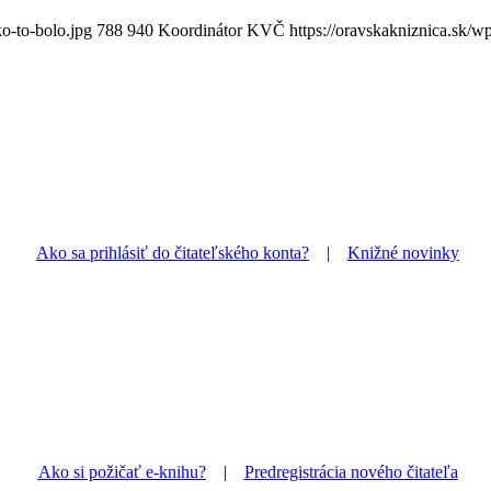
o-to-bolo.jpg
788
940
Koordinátor KVČ
https://oravskakniznica.sk/
Ako sa prihlásiť do čitateľského konta?
|
Knižné novinky
Ako si požičať e-knihu?
|
Predregistrácia nového čitateľa