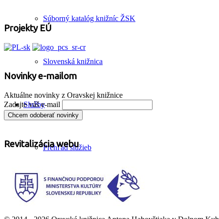
Súborný katalóg knižníc ŽSK
Projekty EÚ
Slovenská knižnica
Novinky e-mailom
Aktuálne novinky z Oravskej knižnice
Zadajte váš e-mail
Služby
Revitalizácia webu
Prehľad služieb
SmartLab