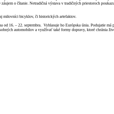
záujem o čítanie. Netradičná výstava v tradičných priestoroch poukazuj
 aj milovníci bicyklov, či historických artefaktov.
a od 16. – 22. septembra. Vyhlasuje ho Európska únia. Podujatie má pr
 osobných automobilov a využívať také formy dopravy, ktoré chránia živ