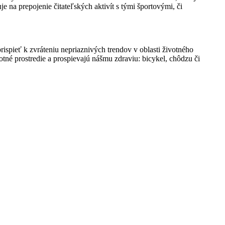
e na prepojenie čitateľských aktivít s tými športovými, či
ispieť k zvráteniu nepriaznivých trendov v oblasti životného
otné prostredie a prospievajú nášmu zdraviu: bicykel, chôdzu či