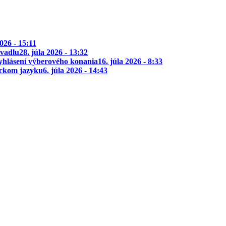
2026 - 15:11
ivadlu
28. júla 2026 - 13:32
yhlásení výberového konania
16. júla 2026 - 8:33
ickom jazyku
6. júla 2026 - 14:43