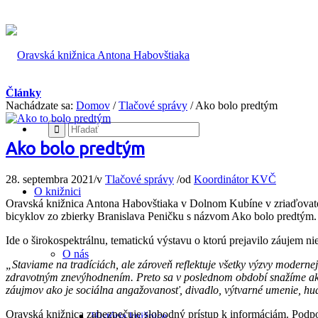
Články
Nachádzate sa:
Domov
/
Tlačové správy
/
Ako bolo predtým
Ako bolo predtým
28. septembra 2021
/
v
Tlačové správy
/
od
Koordinátor KVČ
O knižnici
Oravská knižnica Antona Habovštiaka v Dolnom Kubíne v zriaďovateľ
bicyklov zo zbierky Branislava Peničku s názvom Ako bolo predtým.
Ide o širokospektrálnu, tematickú výstavu o ktorú prejavilo záujem ni
O nás
„Staviame na tradíciách, ale zároveň reflektuje všetky výzvy modern
zdravotným znevýhodnením. Preto sa v poslednom období snažíme akti
záujmov ako je sociálna angažovanosť, divadlo, výtvarné umenie, hudb
Oravská knižnica zabezpečuje slobodný prístup k informáciám. Podpor
História knižnice