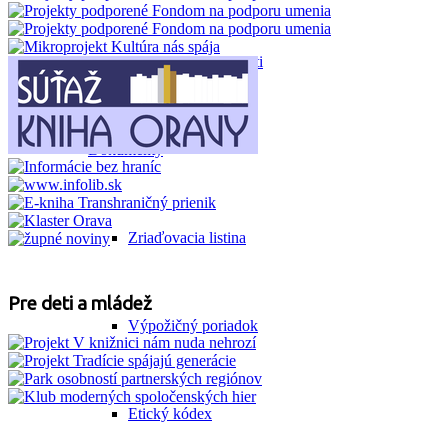
Prieskum spokojnosti
Dokumenty
Zriaďovacia listina
Pre deti a mládež
Výpožičný poriadok
Etický kódex