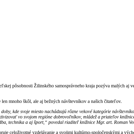
skej pôsobnosti Žilinského samosprávneho kraja pozýva malých aj ve
e len mnoho škôl, ale aj bežných návštevníkov a našich čitateľov.
ej doby, kde svoje miesto nachádzajú rôzne vekové kategórie návštevní
vizovať vo svojom regióne dobrovoľníkov, mládež a priateľov knižnic
a, technika a aj šport,“ povedal riaditeľ knižnice Mgr. art. Roman Ve
uje celoživotné vzdelávanie a svojimi kultúrno-spoločenskými a výchov