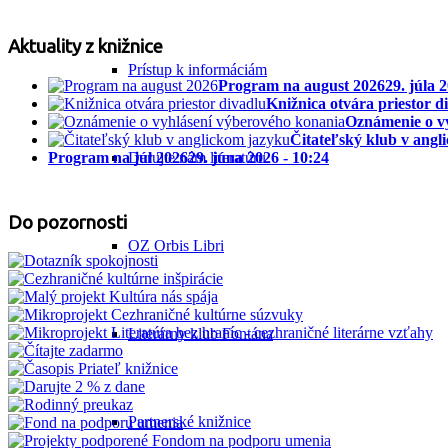
Aktuality z knižnice
Prístup k informáciám
Program na august 2026
29. júla 
Knižnica otvára priestor d
Oznámenie o v
Čitateľský klub v angl
Darujte nám literatúru
Program na júl 2026
29. júna 2026 - 10:24
Do pozornosti
OZ Orbis Libri
Literárny klub Fontána
Partnerské knižnice