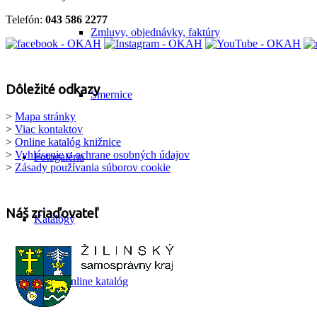
Telefón:
043 586 2277
Zmluvy, objednávky, faktúry
Dôležité odkazy
Smernice
>
Mapa stránky
>
Viac kontaktov
>
Online katalóg knižnice
>
Vyhlásenie o ochrane osobných údajov
Fotogaléria
>
Zásady používania súborov cookie
Náš zriaďovateľ
Katalógy
Online katalóg