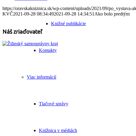
https://oravskakniznica.sk/wp-content/uploads/2021/09/po_vystava-ak
KVČ
2021-09-28 08:34:49
2021-09-28 14:34:51
Ako bolo predtým
Knižné publikácie
Náš zriaďovateľ
Kontakty
Viac informácií
Tlačové správy
Knižnica v médiách