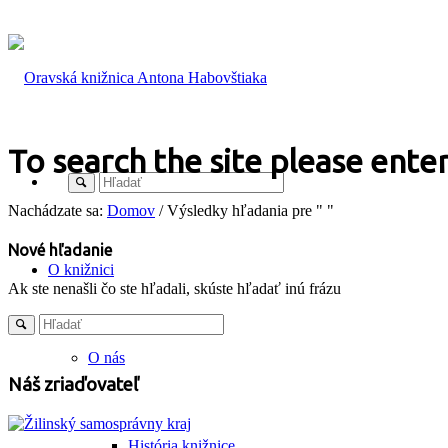
To search the site please enter
Nachádzate sa:
Domov
/
Výsledky hľadania pre " "
Nové hľadanie
O knižnici
Ak ste nenašli čo ste hľadali, skúste hľadať inú frázu
O nás
Náš zriaďovateľ
História knižnice