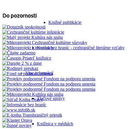
Do pozornosti
Knižné publikácie
Kontakty
Viac informácií
Tlačové správy
Knižnica v médiách