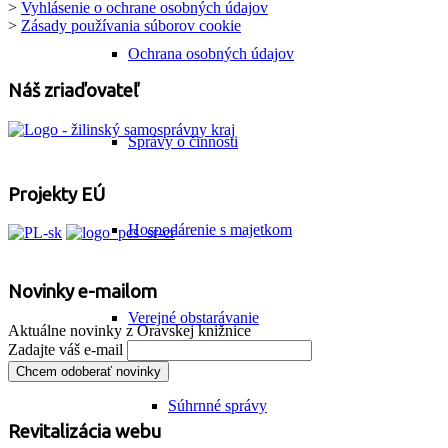
>
Vyhlásenie o ochrane osobných údajov
>
Zásady používania súborov cookie
Ochrana osobných údajov
Náš zriaďovateľ
Správy o činnosti
Projekty EÚ
Hospodárenie s majetkom
Novinky e-mailom
Verejné obstarávanie
Aktuálne novinky z Oravskej knižnice
Zadajte váš e-mail
Súhrnné správy
Revitalizácia webu