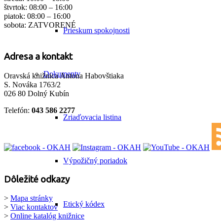
štvrtok: 08:00 – 16:00
piatok: 08:00 – 16:00
sobota: ZATVORENÉ
Prieskum spokojnosti
Adresa a kontakt
Dokumenty
Oravská knižnica Antona Habovštiaka
S. Nováka 1763/2
026 80 Dolný Kubín
Telefón:
043 586 2277
Zriaďovacia listina
Výpožičný poriadok
Dôležité odkazy
>
Mapa stránky
Etický kódex
>
Viac kontaktov
>
Online katalóg knižnice