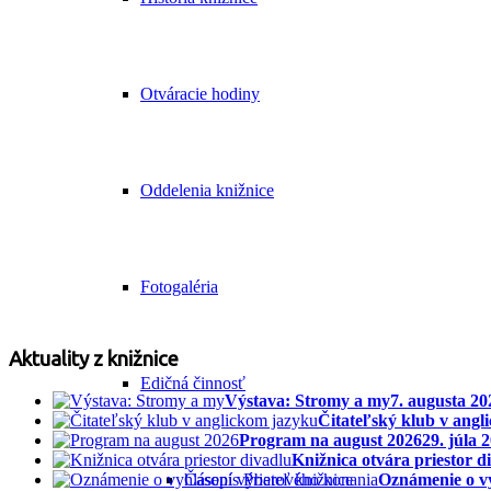
Otváracie hodiny
Oddelenia knižnice
Fotogaléria
Aktuality z knižnice
Edičná činnosť
Výstava: Stromy a my
7. augusta 20
Čitateľský klub v angl
Program na august 2026
29. júla 
Knižnica otvára priestor d
Časopis Priateľ knižnice
Oznámenie o v