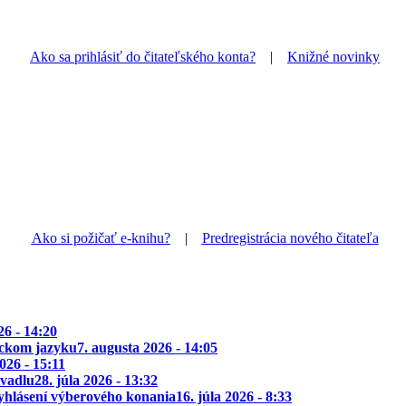
Ako sa prihlásiť do čitateľského konta?
|
Knižné novinky
Ako si požičať e-knihu?
|
Predregistrácia nového čitateľa
26 - 14:20
ickom jazyku
7. augusta 2026 - 14:05
2026 - 15:11
ivadlu
28. júla 2026 - 13:32
yhlásení výberového konania
16. júla 2026 - 8:33