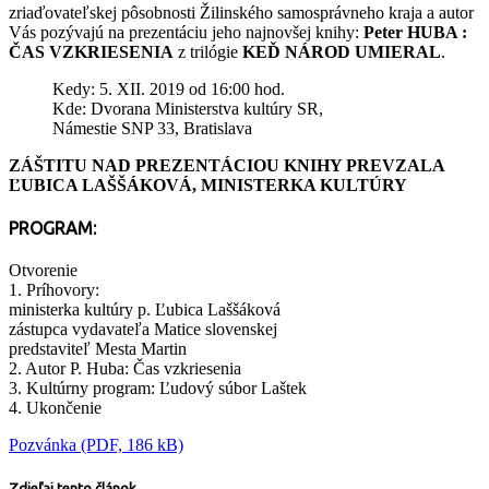
zriaďovateľskej pôsobnosti Žilinského samosprávneho kraja a autor
Vás pozývajú na prezentáciu jeho najnovšej knihy:
Peter HUBA :
ČAS
VZKRIESENIA
z trilógie
KEĎ NÁROD UMIERAL
.
Kedy: 5. XII. 2019 od 16:00 hod.
Kde: Dvorana Ministerstva kultúry SR,
Námestie SNP 33, Bratislava
ZÁŠTITU NAD PREZENTÁCIOU KNIHY PREVZALA
ĽUBICA LAŠŠÁKOVÁ, MINISTERKA KULTÚRY
PROGRAM:
Otvorenie
1. Príhovory:
ministerka kultúry p. Ľubica Laššáková
zástupca vydavateľa Matice slovenskej
predstaviteľ Mesta Martin
2. Autor P. Huba: Čas vzkriesenia
3. Kultúrny program: Ľudový súbor Laštek
4. Ukončenie
Pozvánka (PDF, 186 kB)
Zdieľaj tento článok