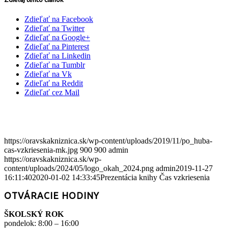
Zdieľať na Facebook
Zdieľať na Twitter
Zdieľať na Google+
Zdieľať na Pinterest
Zdieľať na Linkedin
Zdieľať na Tumblr
Zdieľať na Vk
Zdieľať na Reddit
Zdieľať cez Mail
https://oravskakniznica.sk/wp-content/uploads/2019/11/po_huba-
cas-vzkriesenia-mk.jpg
900
900
admin
https://oravskakniznica.sk/wp-
content/uploads/2024/05/logo_okah_2024.png
admin
2019-11-27
16:11:40
2020-01-02 14:33:45
Prezentácia knihy Čas vzkriesenia
OTVÁRACIE HODINY
ŠKOLSKÝ ROK
pondelok: 8:00 – 16:00