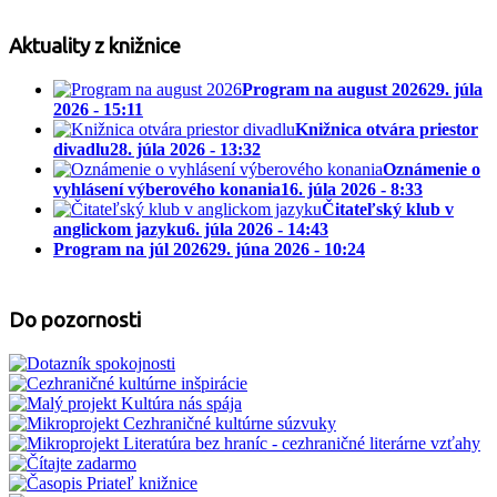
Aktuality z knižnice
Program na august 2026
29. júla
2026 - 15:11
Knižnica otvára priestor
divadlu
28. júla 2026 - 13:32
Oznámenie o
vyhlásení výberového konania
16. júla 2026 - 8:33
Čitateľský klub v
anglickom jazyku
6. júla 2026 - 14:43
Program na júl 2026
29. júna 2026 - 10:24
Do pozornosti