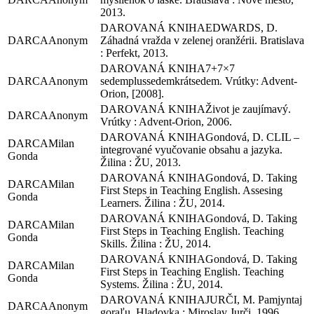
2013.
EDWARDS, D.
Anonym
Záhadná vražda v zelenej oranžérii. Bratislava
: Perfekt, 2013.
7+7×7
Anonym
sedemplussedemkrátsedem. Vrútky: Advent-
Orion, [2008].
Život je zaujímavý.
Anonym
Vrútky : Advent-Orion, 2006.
Gondová, D. CLIL –
Milan
integrované vyučovanie obsahu a jazyka.
Gonda
Žilina : ŽU, 2013.
Gondová, D. Taking
Milan
First Steps in Teaching English. Assesing
Gonda
Learners. Žilina : ŽU, 2014.
Gondová, D. Taking
Milan
First Steps in Teaching English. Teaching
Gonda
Skills. Žilina : ŽU, 2014.
Gondová, D. Taking
Milan
First Steps in Teaching English. Teaching
Gonda
Systems. Žilina : ŽU, 2014.
JURČI, M. Pamjyntaj
Anonym
goraľu. Hladovka : Miroslav Jurči, 1996.