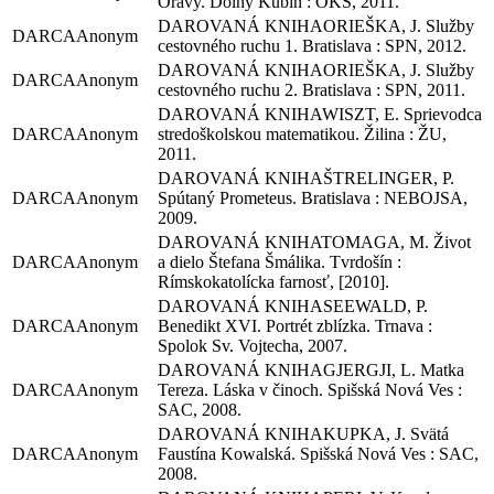
Oravy. Dolný Kubín : OKS, 2011.
ORIEŠKA, J. Služby
Anonym
cestovného ruchu 1. Bratislava : SPN, 2012.
ORIEŠKA, J. Služby
Anonym
cestovného ruchu 2. Bratislava : SPN, 2011.
WISZT, E. Sprievodca
Anonym
stredoškolskou matematikou. Žilina : ŽU,
2011.
ŠTRELINGER, P.
Anonym
Spútaný Prometeus. Bratislava : NEBOJSA,
2009.
TOMAGA, M. Život
Anonym
a dielo Štefana Šmálika. Tvrdošín :
Rímskokatolícka farnosť, [2010].
SEEWALD, P.
Anonym
Benedikt XVI. Portrét zblízka. Trnava :
Spolok Sv. Vojtecha, 2007.
GJERGJI, L. Matka
Anonym
Tereza. Láska v činoch. Spišská Nová Ves :
SAC, 2008.
KUPKA, J. Svätá
Anonym
Faustína Kowalská. Spišská Nová Ves : SAC,
2008.