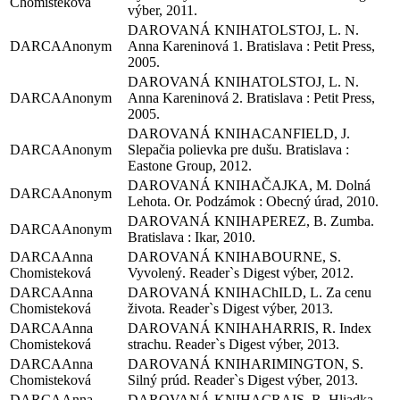
Chomisteková
výber, 2011.
TOLSTOJ, L. N.
Anonym
Anna Kareninová 1. Bratislava : Petit Press,
2005.
TOLSTOJ, L. N.
Anonym
Anna Kareninová 2. Bratislava : Petit Press,
2005.
CANFIELD, J.
Anonym
Slepačia polievka pre dušu. Bratislava :
Eastone Group, 2012.
ČAJKA, M. Dolná
Anonym
Lehota. Or. Podzámok : Obecný úrad, 2010.
PEREZ, B. Zumba.
Anonym
Bratislava : Ikar, 2010.
Anna
BOURNE, S.
Chomisteková
Vyvolený. Reader`s Digest výber, 2012.
Anna
ChILD, L. Za cenu
Chomisteková
života. Reader`s Digest výber, 2013.
Anna
HARRIS, R. Index
Chomisteková
strachu. Reader`s Digest výber, 2013.
Anna
RIMINGTON, S.
Chomisteková
Silný prúd. Reader`s Digest výber, 2013.
Anna
CRAIS, R. Hliadka.