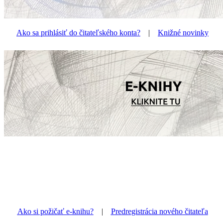
Ako sa prihlásiť do čitateľského konta?
|
Knižné novinky
Ako si požičať e-knihu?
|
Predregistrácia nového čitateľa