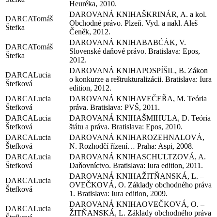
Heuréka, 2010.
ŠKRINÁR, A. a kol.
Tomáš
Obchodné právo. Plzeň. Vyd. a nakl. Aleš
Štefka
Čeněk, 2012.
BABĆÁK, V.
Tomáš
Slovenské daňové právo. Bratislava: Epos,
Štefka
2012.
POSPÍŠIL, B. Zákon
Lucia
o konkurze a reštrukturalizácii. Bratislava: Iura
Štefková
edition, 2012.
Lucia
VEČEŘA, M. Teória
Štefková
práva. Bratislava: PVŠ, 2011.
Lucia
ŠMIHULA, D. Teória
Štefková
štátu a práva. Bratislava: Epos, 2010.
Lucia
ROZEHNALOVÁ,
Štefková
N. Rozhodčí řízení… Praha: Aspi, 2008.
Lucia
SCHULTZOVÁ, A.
Štefková
Daňovníctvo. Bratislava: Iura edition, 2011.
ŽITŇANSKÁ, L. –
Lucia
OVEČKOVÁ, O. Základy obchodného práva
Štefková
1. Bratislava: Iura edition, 2009.
OVEČKOVÁ, O. –
Lucia
ŽITŇANSKÁ, L. Základy obchodného práva