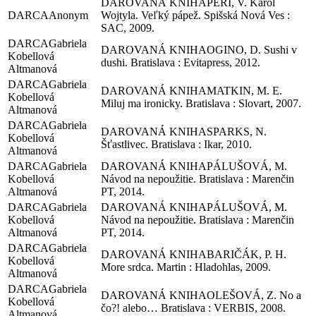
PERI, V. Karol
Anonym
Wojtyla. Veľký pápež. Spišská Nová Ves :
SAC, 2009.
Gabriela
OGINO, D. Sushi v
Kobellová
dushi. Bratislava : Evitapress, 2012.
Altmanová
Gabriela
MATKIN, M. E.
Kobellová
Miluj ma ironicky. Bratislava : Slovart, 2007.
Altmanová
Gabriela
SPARKS, N.
Kobellová
Šťastlivec. Bratislava : Ikar, 2010.
Altmanová
Gabriela
PÁLUŠOVÁ, M.
Kobellová
Návod na nepoužitie. Bratislava : Marenčin
Altmanová
PT, 2014.
Gabriela
PÁLUŠOVÁ, M.
Kobellová
Návod na nepoužitie. Bratislava : Marenčin
Altmanová
PT, 2014.
Gabriela
BARIČÁK, P. H.
Kobellová
More srdca. Martin : Hladohlas, 2009.
Altmanová
Gabriela
OLEŠOVÁ, Z. No a
Kobellová
čo?! alebo… Bratislava : VERBIS, 2008.
Altmanová