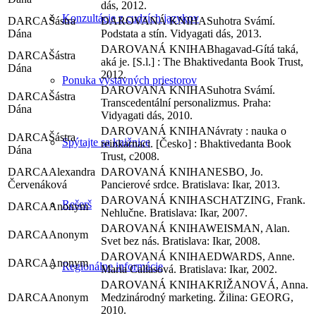
dás, 2012.
Konzultácie z cudzích jazykov
Šástra
Suhotra Svámí.
Dána
Podstata a stín. Vidyagati dás, 2013.
Bhagavad-Gítá taká,
Šástra
aká je. [S.l.] : The Bhaktivedanta Book Trust,
Dána
2012.
Ponuka výstavných priestorov
Suhotra Svámí.
Šástra
Transcedentální personalizmus. Praha:
Dána
Vidyagati dás, 2010.
Návraty : nauka o
Šástra
Spýtajte sa knižnice
reinkarnaci. [Česko] : Bhaktivedanta Book
Dána
Trust, c2008.
Alexandra
NESBO, Jo.
Červenáková
Pancierové srdce. Bratislava: Ikar, 2013.
SCHATZING, Frank.
Rešerš
Anonym
Nehlučne. Bratislava: Ikar, 2007.
WEISMAN, Alan.
Anonym
Svet bez nás. Bratislava: Ikar, 2008.
EDWARDS, Anne.
Anonym
Regionálne informácie
Maria Callasová. Bratislava: Ikar, 2002.
KRIŽANOVÁ, Anna.
Anonym
Medzinárodný marketing. Žilina: GEORG,
2010.