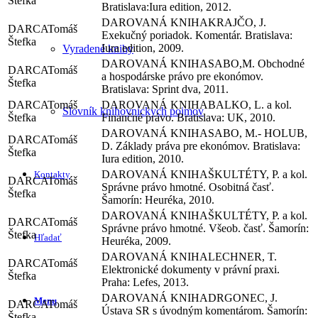
Štefka
Bratislava:Iura edition, 2012.
KRAJČO, J.
Tomáš
Exekučný poriadok. Komentár. Bratislava:
Štefka
Iura edition, 2009.
Vyradené knihy
SABO,M. Obchodné
Tomáš
a hospodárske právo pre ekonómov.
Štefka
Bratislava: Sprint dva, 2011.
Tomáš
BALKO, L. a kol.
Slovník knihovníckych pojmov
Štefka
Finančné právo. Bratislava: UK, 2010.
SABO, M.- HOLUB,
Tomáš
D. Základy práva pre ekonómov. Bratislava:
Štefka
Iura edition, 2010.
ŠKULTÉTY, P. a kol.
Kontakty
Tomáš
Správne právo hmotné. Osobitná časť.
Štefka
Šamorín: Heuréka, 2010.
ŠKULTÉTY, P. a kol.
Tomáš
Správne právo hmotné. Všeob. časť. Šamorín:
Štefka
Hľadať
Heuréka, 2009.
LECHNER, T.
Tomáš
Elektronické dokumenty v právní praxi.
Štefka
Praha: Lefes, 2013.
DRGONEC, J.
Menu
Tomáš
Ústava SR s úvodným komentárom. Šamorín:
Štefka