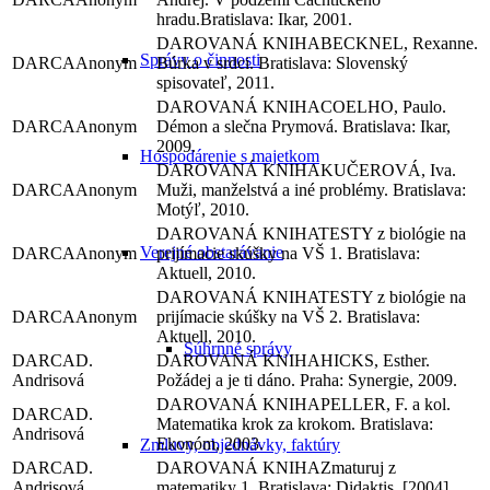
hradu.Bratislava: Ikar, 2001.
BECKNEL, Rexanne.
Správy o činnosti
Anonym
Búrka v srdci. Bratislava: Slovenský
spisovateľ, 2011.
COELHO, Paulo.
Anonym
Démon a slečna Prymová. Bratislava: Ikar,
2009.
Hospodárenie s majetkom
KUČEROVÁ, Iva.
Anonym
Muži, manželstvá a iné problémy. Bratislava:
Motýľ, 2010.
TESTY z biológie na
Verejné obstarávanie
Anonym
prijímacie skúšky na VŠ 1. Bratislava:
Aktuell, 2010.
TESTY z biológie na
Anonym
prijímacie skúšky na VŠ 2. Bratislava:
Aktuell, 2010.
Súhrnné správy
D.
HICKS, Esther.
Andrisová
Požádej a je ti dáno. Praha: Synergie, 2009.
PELLER, F. a kol.
D.
Matematika krok za krokom. Bratislava:
Andrisová
Ekonóm, 2003.
Zmluvy, objednávky, faktúry
D.
Zmaturuj z
Andrisová
matematiky 1. Bratislava: Didaktis, [2004].