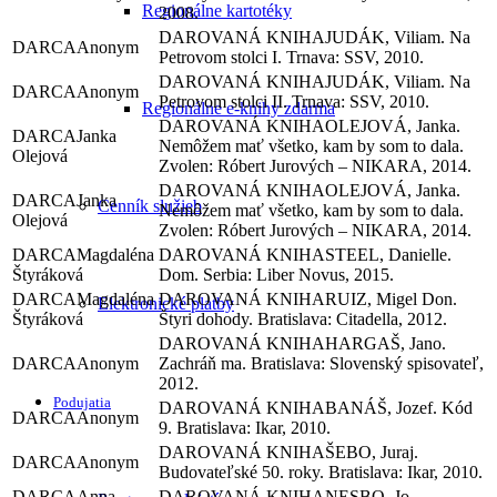
Regionálne kartotéky
2008.
JUDÁK, Viliam. Na
Anonym
Petrovom stolci I. Trnava: SSV, 2010.
JUDÁK, Viliam. Na
Anonym
Petrovom stolci II. Trnava: SSV, 2010.
Regionálne e-knihy zdarma
OLEJOVÁ, Janka.
Janka
Nemôžem mať všetko, kam by som to dala.
Olejová
Zvolen: Róbert Jurových – NIKARA, 2014.
OLEJOVÁ, Janka.
Janka
Cenník služieb
Nemôžem mať všetko, kam by som to dala.
Olejová
Zvolen: Róbert Jurových – NIKARA, 2014.
Magdaléna
STEEL, Danielle.
Štyráková
Dom. Serbia: Liber Novus, 2015.
Magdaléna
RUIZ, Migel Don.
Elektronické platby
Štyráková
Štyri dohody. Bratislava: Citadella, 2012.
HARGAŠ, Jano.
Anonym
Zachráň ma. Bratislava: Slovenský spisovateľ,
2012.
Podujatia
BANÁŠ, Jozef. Kód
Anonym
9. Bratislava: Ikar, 2010.
ŠEBO, Juraj.
Anonym
Budovateľské 50. roky. Bratislava: Ikar, 2010.
Anna
NESBO, Jo.