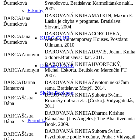
Ďurmeková
Svatošovou. Bratislava: Karmelitánske nakl.,
2005.
E-knihy
MATKIN, Maxim E.
Jana
Láska je chyba v programe. Bratislava:
Ďurmeková
Slovart, 2004.
CORCUERA,
Jana
KUBO CLUB
Antonio. Contemporary Houses. Postdam:
Ďurmeková
Ullmann, 2010.
DAVIS, Joann. Kniha
Anonym
o dobre.Bratislava: Ikar, 2011.
HVORECKÝ,
Databázy GALE
Anonym
Michal. Eskorta. Bratislava: Marenčin PT,
2007.
Darina
Životom nekráčam
Hamarová
sama. Bratislava: Motýľ, 2014.
Služba Bookport
Suhotra Svámí.
Šástra
Rozměry dobra a zla. [Česko]: Vidyagati dás,
Dána
2011.
Dharma Krishna.
Šástra
Rámajána. [Los Angeles]: The Bhaktivedanta
Periodiká
Dána
Book, 2009.
Suhotra Svámí.
Šástra
Psychologie podle Védánty, Praha : Vidyagati
Dána