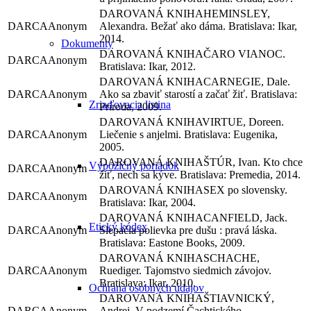
HEMINSLEY,
Anonym
Alexandra. Bežať ako dáma. Bratislava: Ikar,
2014.
Dokumenty
ČARO VIANOC.
Anonym
Bratislava: Ikar, 2012.
CARNEGIE, Dale.
Anonym
Ako sa zbaviť starostí a začať žiť. Bratislava:
Zriaďovacia listina
Príroda, 2009.
VIRTUE, Doreen.
Anonym
Liečenie s anjelmi. Bratislava: Eugenika,
2005.
ŠTÚR, Ivan. Kto chce
Výpožičný poriadok
Anonym
žiť, nech sa kýve. Bratislava: Premedia, 2014.
SEX po slovensky.
Anonym
Bratislava: Ikar, 2004.
CANFIELD, Jack.
Etický kódex
Anonym
Slepačia polievka pre dušu : pravá láska.
Bratislava: Eastone Books, 2009.
SCHACHE,
Anonym
Ruediger. Tajomstvo siedmich závojov.
Bratislava: Ikar, 2010.
Ochrana osobných údajov
ŠTIAVNICKÝ,
Anonym
Andrej. V podzemí Čachtického