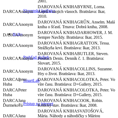
2001.
BYRNE, Lorna.
Slovenská knižnica
Anonym
Anjeli v mojich vlasoch. Bratislava: Ikar,
2010.
GRŰN, Anselm. Malá
Anonym
kniha o šťastí. Trnava: Dobrá kniha, 2008.
DARHOWER, J. M.
Služby
Anonym
Sempre Navždy. Bratislava: Ikar, 2015.
GRATTON, Tessa.
Anonym
Strážkyňa krvi. Bratislava: Ikar, 2013.
BUTLER, Steven.
Prehľad služieb
Anonym
Postrach Denis. Denník č. 1. Bratislava:
Slovart, 2015.
COLLINS, Suzanne.
Anonym
Hry o život. Bratislava: Ikar, 2013.
Peter
COLOTKA, Peter. Vo
SmartLab
Huba
víre času. Bratislava: D+Gallery, 2015.
Peter
COLOTKA, Peter. Vo
Huba
víre času. Bratislava: D+Gallery, 2015.
Jana
COOK, Robin.
Prístup na internet
Ďurmeková
Kritický stav. Bratislava: Ikar, 2008.
SVATOŠOVÁ,
Jana
Mária. Náhody a náhodičky s Máriou