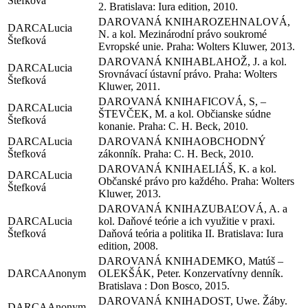
Štefková
2. Bratislava: Iura edition, 2010.
ROZEHNALOVÁ,
Lucia
N. a kol. Mezinárodní právo soukromé
Štefková
Evropské unie. Praha: Wolters Kluwer, 2013.
BLAHOŽ, J. a kol.
Lucia
Srovnávací ústavní právo. Praha: Wolters
Štefková
Kluwer, 2011.
FICOVÁ, S, –
Lucia
ŠTEVČEK, M. a kol. Občianske súdne
Štefková
konanie. Praha: C. H. Beck, 2010.
Lucia
OBCHODNÝ
Štefková
zákonník. Praha: C. H. Beck, 2010.
ELIÁŠ, K. a kol.
Lucia
Občanské právo pro každého. Praha: Wolters
Štefková
Kluwer, 2013.
ZUBAĽOVÁ, A. a
Lucia
kol. Daňové teórie a ich využitie v praxi.
Štefková
Daňová teória a politika II. Bratislava: Iura
edition, 2008.
DEMKO, Matúš –
Anonym
OLEKŠÁK, Peter. Konzervatívny denník.
Bratislava : Don Bosco, 2015.
DOST, Uwe. Žáby.
Anonym