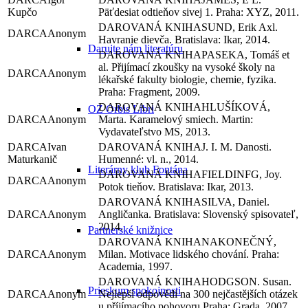
Kupčo
Päťdesiat odtieňov sivej 1. Praha: XYZ, 2011.
SUND, Erik Axl.
Anonym
Havranie dievča. Bratislava: Ikar, 2014.
Darujte nám literatúru
PASEKA, Tomáš et
al. Přijímací zkoušky na vysoké školy na
Anonym
lékařské fakulty biologie, chemie, fyzika.
Praha: Fragment, 2009.
HLUŠÍKOVÁ,
OZ Orbis Libri
Anonym
Marta. Karamelový smiech. Martin:
Vydavateľstvo MS, 2013.
Ivan
J. I. M. Danosti.
Maturkanič
Humenné: vl. n., 2014.
Literárny klub Fontána
FIELDINFG, Joy.
Anonym
Potok tieňov. Bratislava: Ikar, 2013.
SILVA, Daniel.
Anonym
Angličanka. Bratislava: Slovenský spisovateľ,
2014.
Partnerské knižnice
NAKONEČNÝ,
Anonym
Milan. Motivace lidského chování. Praha:
Academia, 1997.
HODGSON. Susan.
Prieskum spokojnosti
Anonym
Nejlepší odpovědi na 300 nejčastějších otázek
u příjímacího pohovoru.Praha: Grada, 2007.