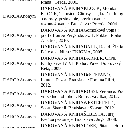
Praha : Grada, 2006.
KLOCK, Monika –
KLOCK, Thorsten. Citrusy : najkrajšie druhy
Anonym
a odrody, pestovanie, prezimovanie,
rozmnožovanie. Bratislava : Príroda, 2004.
Gombíková vojna :
Anonym
podľa Louisa Pergauda. sv. 1, Poklad. Praha :
Albatros, 2010.
DAHL, Roald. Žirafa
Anonym
Pelly a ja. Nitra : ENIGMA, 2005.
BARKER, Clive.
Anonym
Knihy krve IV-VI. Praha : Pavel Dobrovský-
Beta, 2009.
DeSTEFANO,
Anonym
Lauren. Pasca. Bratislava : Fortuna Libri,
2012.
ROSSI, Veronica. Pod
Anonym
vražednou oblohou. Bratislava : Ikar, 2012.
WESTERFELD,
Anonym
Scott. Škaredí. Bratislava : Slovart, 2012.
ŠEBESTA, Juraj.
Anonym
Keď sa pes smeje. Bratislava : Juga, 2008.
LORE, Pittacus. Som