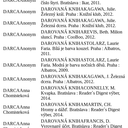
Anonym
číslo štyri. Bratislava : Ikar, 2011.
KAGAWA, Julie.
Anonym
Železný král. Praha : Knižní klub, 2012.
KAGAWA, Julie.
Anonym
Železná dcera. Praha : Knižní klub, 2012.
REVIS, Beth. Milion
Anonym
sluncí. Praha : CooBoo, 2012.
STOLARZ, Laurie
Anonym
Faria. Bílá je barva kouzel. Praha : Albatros,
2011.
STOLARZ, Laurie
Anonym
Faria. Modrá je barva nočních děsů. Praha :
Albatros, 2009.
KAGAWA, J. Železná
Anonym
dcera. Praha : Albatros, 2012.
CONNELLY, M.
Anna
Kvapka. Bratislava : Reader`s Digest výber,
Chomisteková
2014.
MARTIN, CH.
Anna
Hromy a dážď. Bratislava : Reader`s Digest
Chomisteková
výber, 2014.
FRANCIS, D.
Anna
Vyrovnaný účet. Bratislava : Reader`s Digest