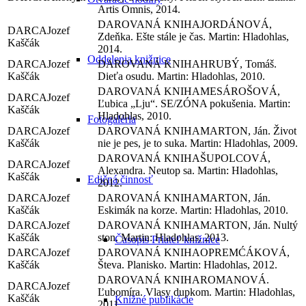
Artis Omnis, 2014.
JORDÁNOVÁ,
Jozef
Zdeňka. Ešte stále je čas. Martin: Hladohlas,
Kaščák
2014.
Oddelenia knižnice
Jozef
HRUBÝ, Tomáš.
Kaščák
Dieťa osudu. Martin: Hladohlas, 2010.
MESÁROŠOVÁ,
Jozef
Ľubica „Lju“. SE/ZÓNA pokušenia. Martin:
Kaščák
Hladohlas, 2010.
Fotogaléria
Jozef
MARTON, Ján. Život
Kaščák
nie je pes, je to suka. Martin: Hladohlas, 2009.
ŠUPOLCOVÁ,
Jozef
Alexandra. Neutop sa. Martin: Hladohlas,
Kaščák
Edičná činnosť
2012.
Jozef
MARTON, Ján.
Kaščák
Eskimák na korze. Martin: Hladohlas, 2010.
Jozef
MARTON, Ján. Nultý
Kaščák
ston. Martin: Hladohlas, 2013.
Časopis Priateľ knižnice
Jozef
OPREMĆÁKOVÁ,
Kaščák
Števa. Planisko. Martin: Hladohlas, 2012.
ROMANOVÁ.
Jozef
Ľubomíra. Vlasy dupkom. Martin: Hladohlas,
Kaščák
Knižné publikácie
2011.