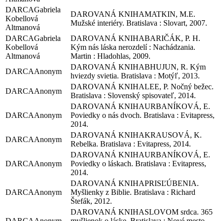
Gabriela
MATKIN, M.E.
Kobellová
Mužské interiéry. Bratislava : Slovart, 2007.
Altmanová
Gabriela
BARIČÁK, P. H.
Kobellová
Kým nás láska nerozdelí : Nachádzania.
Altmanová
Martin : Hladohlas, 2009.
BHUJUN, R. Kým
Anonym
hviezdy svietia. Bratislava : Motýľ, 2013.
LEE, P. Nočný bežec.
Anonym
Bratislava : Slovenský spisovateľ, 2014.
URBANÍKOVÁ, E.
Anonym
Poviedky o nás dvoch. Bratislava : Evitapress,
2014.
KRAUSOVÁ, K.
Anonym
Rebelka. Bratislava : Evitapress, 2014.
URBANÍKOVÁ, E.
Anonym
Poviedky o láskach. Bratislava : Evitapress,
2014.
PRISĽÚBENIA.
Anonym
Myšlienky z Biblie. Bratislava : Richard
Štefák, 2012.
SLOVOM srdca. 365
Anonym
myšlienok o láske. Bratislava : Nové mesto,