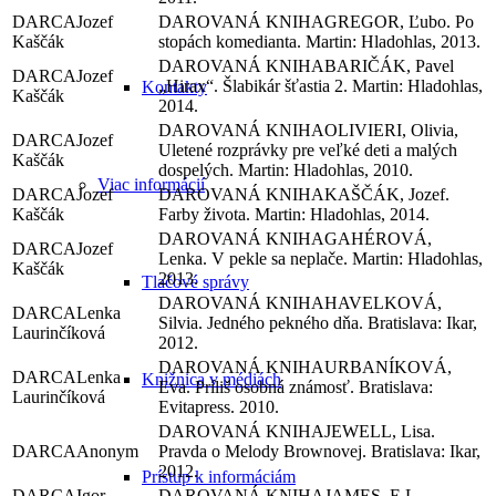
Jozef
GREGOR, Ľubo. Po
Kaščák
stopách komedianta. Martin: Hladohlas, 2013.
BARIČÁK, Pavel
Jozef
„Hirax“. Šlabikár šťastia 2. Martin: Hladohlas,
Kontakty
Kaščák
2014.
OLIVIERI, Olivia,
Jozef
Uletené rozprávky pre veľké deti a malých
Kaščák
dospelých. Martin: Hladohlas, 2010.
Viac informácií
Jozef
KAŠČÁK, Jozef.
Kaščák
Farby života. Martin: Hladohlas, 2014.
GAHÉROVÁ,
Jozef
Lenka. V pekle sa neplače. Martin: Hladohlas,
Kaščák
2013.
Tlačové správy
HAVELKOVÁ,
Lenka
Silvia. Jedného pekného dňa. Bratislava: Ikar,
Laurinčíková
2012.
URBANÍKOVÁ,
Lenka
Knižnica v médiách
Eva. Príliš osobná známosť. Bratislava:
Laurinčíková
Evitapress. 2010.
JEWELL, Lisa.
Anonym
Pravda o Melody Brownovej. Bratislava: Ikar,
2012.
Prístup k informáciám
Igor
JAMES, E L.