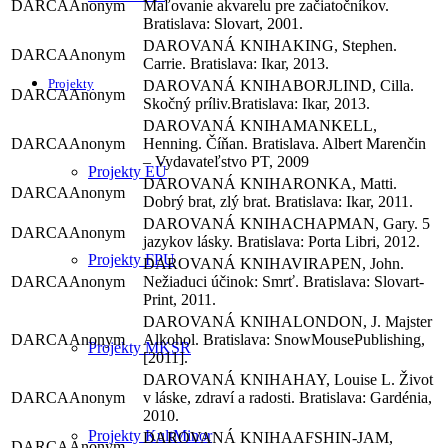
Anonym
Maľovanie akvarelu pre začiatočníkov.
Bratislava: Slovart, 2001.
KING, Stephen.
Anonym
Carrie. Bratislava: Ikar, 2013.
Projekty
BORJLIND, Cilla.
Anonym
Skočný príliv.Bratislava: Ikar, 2013.
MANKELL,
Anonym
Henning. Číňan. Bratislava. Albert Marenčin
– Vydavateľstvo PT, 2009
Projekty EÚ
RONKA, Matti.
Anonym
Dobrý brat, zlý brat. Bratislava: Ikar, 2011.
CHAPMAN, Gary. 5
Anonym
jazykov lásky. Bratislava: Porta Libri, 2012.
Projekty FPU
VIRAPEN, John.
Anonym
Nežiaduci účinok: Smrť. Bratislava: Slovart-
Print, 2011.
LONDON, J. Majster
Anonym
Alkohol. Bratislava: SnowMousePublishing,
Projekty MKSR
[2011].
HAY, Louise L. Život
Anonym
v láske, zdraví a radosti. Bratislava: Gardénia,
2010.
Projekty KultMinor
AFSHIN-JAM,
Anonym