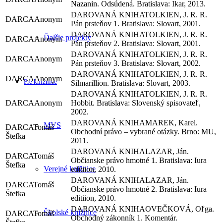
Nazanin. Odsúdená. Bratislava: Ikar, 2013.
TOLKIEN, J. R. R.
Anonym
Pán prsteňov 1. Bratislava: Slovart, 2001.
TOLKIEN, J. R. R.
Ďalšie projekty
Anonym
Pán prsteňov 2. Bratislava: Slovart, 2001.
TOLKIEN, J. R. R.
Anonym
Pán prsteňov 3. Bratislava: Slovart, 2002.
TOLKIEN, J. R. R.
Anonym
Pre knižnice
Silmarillion. Bratislava: Slovart, 2003.
TOLKIEN, J. R. R.
Anonym
Hobbit. Bratislava: Slovenský spisovateľ,
2002.
MAREK, Karel.
MVS
Tomáš
Obchodní právo – vybrané otázky. Brno: MU,
Štefka
2011.
LAZAR, Ján.
Tomáš
Občianske právo hmotné 1. Bratislava: Iura
Štefka
Verejné knižnice
editiion, 2010.
LAZAR, Ján.
Tomáš
Občianske právo hmotné 2. Bratislava: Iura
Štefka
editiion, 2010.
OVEČKOVÁ, Oľga.
Školské knižnice
Tomáš
Obchodný zákonník 1. Komentár.