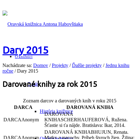
Dary 2015
O knižnici
Nachádzate sa:
Domov
/
Projekty
/
Ďalšie projekty
/
Jednu knihu
ročne
/
Dary 2015
Darované knihy za rok 2015
O nás
Zoznam darcov a darovaných kníh v roku 2015
DARCA
DAROVANÁ KNIHA
História knižnice
Anonym
SCHERHAUFEROVÁ, Ružena.
Šťastie si ťa nájde. Bratislava: Ikar, 2014.
BHUJUN, Renata.
Anonym
Matky a macochy. Príbeh štyroch žien. Žilina:
Otváracie hodiny