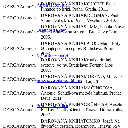
KOHOUT, Pavel.
Anton Habovštiak
Anonym
Finance po krizi. Praha: Grada, 2011.
KRUGMAN, Paul.
Anonym
Skoncovat s krizí. Praha: Vyšehrad, 2012.
SUMM, Ursula. Nová
Osobnosti Oravy
Anonym
diéta s oddelenou stravou. Bratislava: Ikar,
2005.
LAJOS, Mari. Torty.
Anonym
66 najlepších receptov. Bratislava: Príroda,
2003.
Výročia osobností
Kronika druhej
Anonym
svetovej vojny. Bratislava: Fortuna Libri,
2007.
MORENO, Mike. 17-
Anonym
Súčasné osobnosti Oravy
dňová diéta. Bratislava: Ikar, 2012.
MAČINGOVÁ,
Anonym
Antónia. Schůdková metoda hubnutí. Praha:
Deus, 2011.
GRŰN OSB, Anselm.
Príručná knižnica
Anonym
Kráľovná a divožienka. Trnava: Dobrá kniha,
2007.
TOMKO, Jozef. Na
Anonym
životných cestách. Rozhovory. Trnava: SSV,