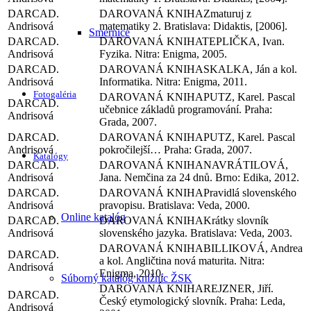
D.
Zmaturuj z
Andrisová
matematiky 2. Bratislava: Didaktis, [2006].
Smernice
D.
TEPLIČKA, Ivan.
Andrisová
Fyzika. Nitra: Enigma, 2005.
D.
SKALKA, Ján a kol.
Andrisová
Informatika. Nitra: Enigma, 2011.
Fotogaléria
PUTZ, Karel. Pascal
D.
učebnice základů programování. Praha:
Andrisová
Grada, 2007.
D.
PUTZ, Karel. Pascal
Andrisová
pokročilejší… Praha: Grada, 2007.
Katalógy
D.
NAVRÁTILOVÁ,
Andrisová
Jana. Nemčina za 24 dnů. Brno: Edika, 2012.
D.
Pravidlá slovenského
Andrisová
pravopisu. Bratislava: Veda, 2000.
Online katalóg
D.
Krátky slovník
Andrisová
slovenského jazyka. Bratislava: Veda, 2003.
BILLIKOVÁ, Andrea
D.
a kol. Angličtina nová maturita. Nitra:
Andrisová
Enigma, 2010.
Súborný katalóg knižníc ŽSK
REJZNER, Jiří.
D.
Český etymologický slovník. Praha: Leda,
Andrisová