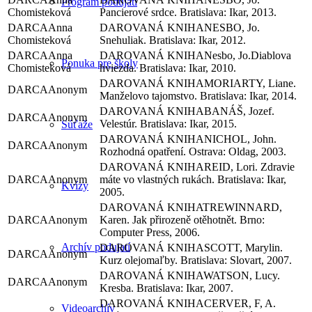
Program podujatí
Chomisteková
Pancierové srdce. Bratislava: Ikar, 2013.
Anna
NESBO, Jo.
Chomisteková
Snehuliak. Bratislava: Ikar, 2012.
Anna
Nesbo, Jo.Diablova
Ponuka pre školy
Chomisteková
hviezda. Bratislava: Ikar, 2010.
MORIARTY, Liane.
Anonym
Manželovo tajomstvo. Bratislava: Ikar, 2014.
BANÁŠ, Jozef.
Anonym
Velestúr. Bratislava: Ikar, 2015.
Súťaže
NICHOL, John.
Anonym
Rozhodná opatření. Ostrava: Oldag, 2003.
REID, Lori. Zdravie
Anonym
máte vo vlastných rukách. Bratislava: Ikar,
Kvízy
2005.
TREWINNARD,
Anonym
Karen. Jak přirozeně otěhotnět. Brno:
Computer Press, 2006.
Archív podujatí
SCOTT, Marylin.
Anonym
Kurz olejomaľby. Bratislava: Slovart, 2007.
WATSON, Lucy.
Anonym
Kresba. Bratislava: Ikar, 2007.
CERVER, F, A.
Videoarchív