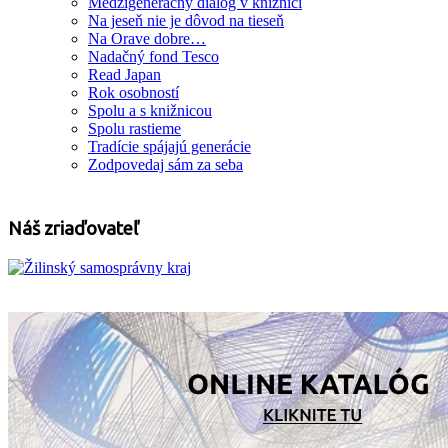
Medzigeneračný dialóg v knižnici
Na jeseň nie je dôvod na tieseň
Na Orave dobre…
Nadačný fond Tesco
Read Japan
Rok osobností
Spolu a s knižnicou
Spolu rastieme
Tradície spájajú generácie
Zodpovedaj sám za seba
Náš zriaďovateľ