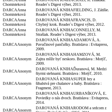
Chomisteková
Reader`s Digest výber, 2013.
Anna
FIELDING, J. Zátišie.
Chomisteková
Reader`s Digest výber, 2011.
Anna
FRANCIS, D.
Chomisteková
Chybný krok. Reader`s Digest výber, 2012.
Anna
CONNELLY, M.
Chomisteková
Strašiak. Reader`s Digest výber, 2013.
ADAMOVÁ, A.
Anonym
Pavučinové pančušky. Bratislava : Evitapress,
2009.
HAMZOVÁ, M.
Anonym
Zajtra môže byť neskoro. Bratislava : Motýľ,
2009.
Ďuranová, M. Medzi
Anonym
štyrmi stehnami. Bratislava : Motýľ, 2010.
SUPER hry a
Anonym
šibalstvá pre chalanov a baby. Bratislava :
Fragment, 2013.
URBANÍKOVÁ, E.
Anonym
Poviedky o nás dvoch. Bratislava : Evitapress,
2014.
RODOM a srdcom z
Anonym