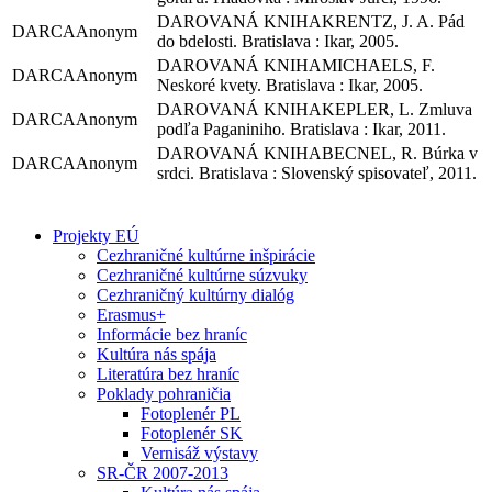
KRENTZ, J. A. Pád
Anonym
do bdelosti. Bratislava : Ikar, 2005.
MICHAELS, F.
Anonym
Neskoré kvety. Bratislava : Ikar, 2005.
KEPLER, L. Zmluva
Anonym
podľa Paganiniho. Bratislava : Ikar, 2011.
BECNEL, R. Búrka v
Anonym
srdci. Bratislava : Slovenský spisovateľ, 2011.
Projekty EÚ
Cezhraničné kultúrne inšpirácie
Cezhraničné kultúrne súzvuky
Cezhraničný kultúrny dialóg
Erasmus+
Informácie bez hraníc
Kultúra nás spája
Literatúra bez hraníc
Poklady pohraničia
Fotoplenér PL
Fotoplenér SK
Vernisáž výstavy
SR-ČR 2007-2013