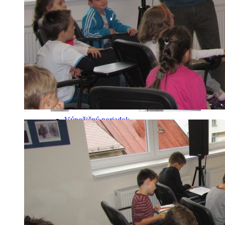
Dokumenty
Zriaďovacia listina
Výpožičný poriadok
Etický kódex
Ochrana osobných údajov