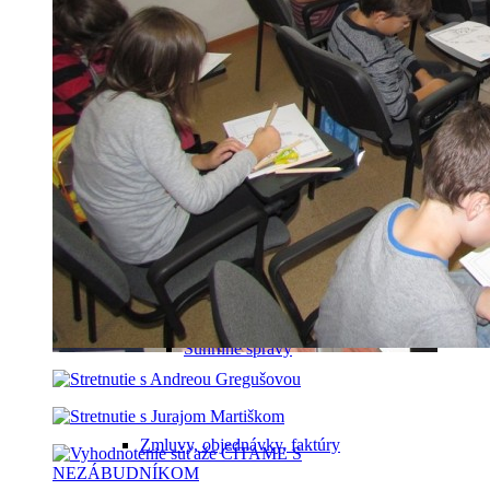
Správy o činnosti
Hospodárenie s majetkom
Verejné obstarávanie
Súhrnné správy
Zmluvy, objednávky, faktúry