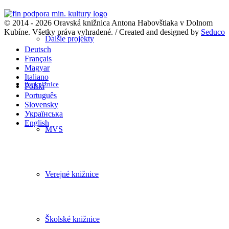
© 2014 - 2026 Oravská knižnica Antona Habovštiaka v Dolnom
Kubíne. Všetky práva vyhradené. / Created and designed by
Seduco
Ďalšie projekty
Deutsch
Français
Magyar
Italiano
Pre knižnice
Polski
Português
Slovensky
Українська
English
MVS
Verejné knižnice
Školské knižnice