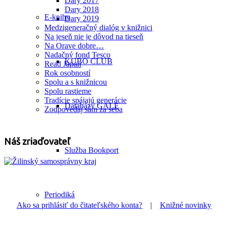
Dary 2017
Dary 2018
E-knihy
Dary 2019
Medzigeneračný dialóg v knižnici
Na jeseň nie je dôvod na tieseň
Na Orave dobre…
Nadačný fond Tesco
KUBO CLUB
Read Japan
Rok osobností
Spolu a s knižnicou
Spolu rastieme
Tradície spájajú generácie
Databázy GALE
Zodpovedaj sám za seba
Náš zriaďovateľ
Služba Bookport
Periodiká
Ako sa prihlásiť do čitateľského konta?
|
Knižné novinky