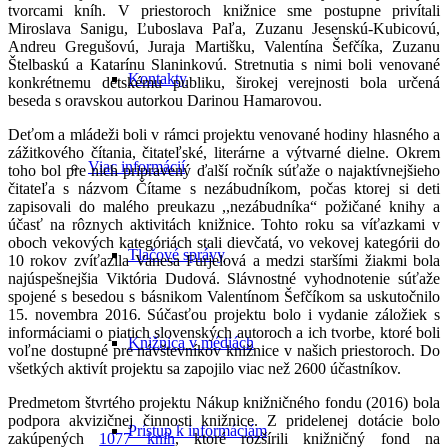
tvorcami kníh. V priestoroch knižnice sme postupne privítali
Miroslava Sanigu, Ľuboslava Paľa, Zuzanu Jesenskú-Kubicovú,
Andreu Gregušovú, Juraja Martišku, Valentína Šefčíka, Zuzanu
Štelbaskú a Katarínu Slaninkovú. Stretnutia s nimi boli venované
Kontakty
konkrétnemu detskému publiku, širokej verejnosti bola určená
beseda s oravskou autorkou Darinou Hamarovou.
Deťom a mládeži boli v rámci projektu venované hodiny hlasného a
zážitkového čítania, čitateľské, literárne a výtvarné dielne. Okrem
Viac informácií
toho bol pre nich pripravený ďalší ročník súťaže o najaktívnejšieho
čitateľa s názvom Čítame s nezábudníkom, počas ktorej si deti
zapisovali do malého preukazu ,,nezábudníka“ požičané knihy a
účasť na rôznych aktivitách knižnice. Tohto roku sa víťazkami v
oboch vekových kategóriách stali dievčatá, vo vekovej kategórii do
Tlačové správy
10 rokov zvíťazila Vanesa Furjelová a medzi staršími žiakmi bola
najúspešnejšia Viktória Dudová. Slávnostné vyhodnotenie súťaže
spojené s besedou s básnikom Valentínom Šefčíkom sa uskutočnilo
15. novembra 2016. Súčasťou projektu bolo i vydanie záložiek s
informáciami o piatich slovenských autoroch a ich tvorbe, ktoré boli
Knižnica v médiách
voľne dostupné pre návštevníkov knižnice v našich priestoroch. Do
všetkých aktivít projektu sa zapojilo viac než 2600 účastníkov.
Predmetom štvrtého projektu Nákup knižničného fondu (2016) bola
podpora akvizičnej činnosti knižnice. Z pridelenej dotácie bolo
Prístup k informáciám
zakúpených
1077 kníh
, ktoré rozšírili knižničný fond na