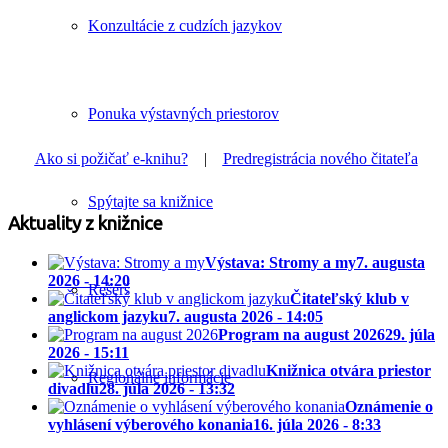
Konzultácie z cudzích jazykov
Ponuka výstavných priestorov
Ako si požičať e-knihu?
|
Predregistrácia nového čitateľa
Spýtajte sa knižnice
Aktuality z knižnice
Výstava: Stromy a my
7. augusta
2026 - 14:20
Rešerš
Čitateľský klub v
anglickom jazyku
7. augusta 2026 - 14:05
Program na august 2026
29. júla
2026 - 15:11
Knižnica otvára priestor
Regionálne informácie
divadlu
28. júla 2026 - 13:32
Oznámenie o
vyhlásení výberového konania
16. júla 2026 - 8:33