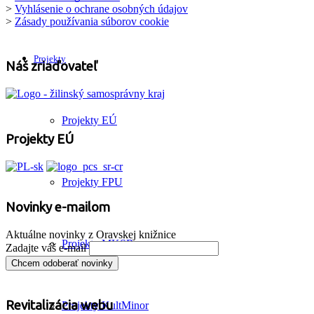
>
Vyhlásenie o ochrane osobných údajov
>
Zásady používania súborov cookie
Projekty
Náš zriaďovateľ
Projekty EÚ
Projekty EÚ
Projekty FPU
Novinky e-mailom
Aktuálne novinky z Oravskej knižnice
Projekty MKSR
Zadajte váš e-mail
Revitalizácia webu
Projekty KultMinor