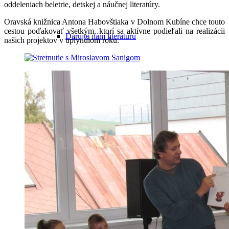
oddeleniach beletrie, detskej a náučnej literatúry.
Oravská knižnica Antona Habovštiaka v Dolnom Kubíne chce touto
cestou poďakovať všetkým, ktorí sa aktívne podieľali na realizácii
Darujte nám literatúru
našich projektov v uplynulom roku.
OZ Orbis Libri
Literárny klub Fontána
Partnerské knižnice
Prieskum spokojnosti