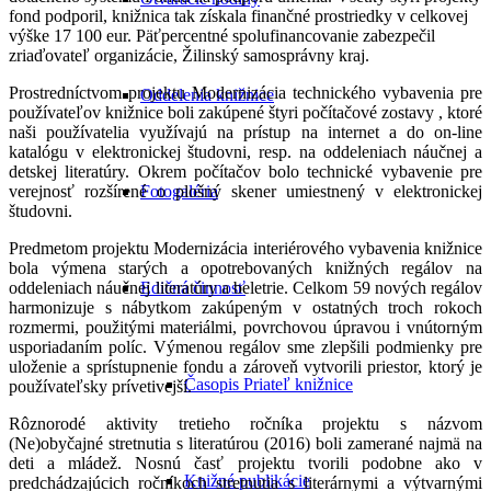
fond podporil, knižnica tak získala finančné prostriedky v celkovej
výške 17 100 eur. Päťpercentné spolufinancovanie zabezpečil
zriaďovateľ organizácie, Žilinský samosprávny kraj.
Prostredníctvom projektu Modernizácia technického vybavenia pre
Oddelenia knižnice
používateľov knižnice boli zakúpené štyri počítačové zostavy , ktoré
naši používatelia využívajú na prístup na internet a do on-line
katalógu v elektronickej študovni, resp. na oddeleniach náučnej a
detskej literatúry. Okrem počítačov bolo technické vybavenie pre
verejnosť rozšírené o plošný skener umiestnený v elektronickej
Fotogaléria
študovni.
Predmetom projektu Modernizácia interiérového vybavenia knižnice
bola výmena starých a opotrebovaných knižných regálov na
oddeleniach náučnej literatúry a beletrie. Celkom 59 nových regálov
Edičná činnosť
harmonizuje s nábytkom zakúpeným v ostatných troch rokoch
rozmermi, použitými materiálmi, povrchovou úpravou i vnútorným
usporiadaním políc. Výmenou regálov sme zlepšili podmienky pre
uloženie a sprístupnenie fondu a zároveň vytvorili priestor, ktorý je
Časopis Priateľ knižnice
používateľsky prívetivejší.
Rôznorodé aktivity tretieho ročníka projektu s názvom
(Ne)obyčajné stretnutia s literatúrou (2016) boli zamerané najmä na
deti a mládež. Nosnú časť projektu tvorili podobne ako v
Knižné publikácie
predchádzajúcich ročníkoch stretnutia s literárnymi a výtvarnými