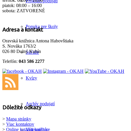
štvrtok: 08:00 – 16:00
Program podujatí
piatok: 08:00 – 16:00
sobota: ZATVORENÉ
Ponuka pre školy
Adresa a kontakt
Oravská knižnica Antona Habovštiaka
S. Nováka 1763/2
026 80 Dolný Kubín
Súťaže
Telefón:
043 586 2277
Kvízy
Archív podujatí
Dôležité odkazy
>
Mapa stránky
>
Viac kontaktov
>
Online katalóg knižnice
Videoarchív