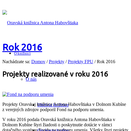
Rok 2016
O knižnici
Nachádzate sa:
Domov
/
Projekty
/
Projekty FPU
/
Rok 2016
Projekty realizované v roku 2016
O nás
Projekty Oravskej knižnice Antona Habovštiaka v Dolnom Kubíne
História knižnice
z verejných zdrojov podporil Fond na podporu umenia.
V roku 2016 podala Oravská knižnica Antona Habovštiaka v
Dolnom Kubíne štyri žiadosti o poskytnutie dotácie v rámci
dotačného systému Fondu na podporu umenia. Všetky štyri projekty
Otváracie hodiny