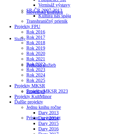
Vernisáž výstavy
SR-ČR 2007-2013
Slovenská knižnica
Kultúra nás spája
Transhraničný prienik
Projekty FPU
Rok 2016
Rok 2017
Služby
Rok 2018
Rok 2019
Rok 2020
Rok 2021
Rok 2022
Prehľad služieb
Rok 2023
Rok 2024
Rok 2025
Projekty MKSR
Projekty MKSR 2023
SmartLab
Projekty KultMinor
Ďalšie projekty
Jednu knihu ročne
Dary 2013
Prístup na internet
Dary 2014
Dary 2015
Dary 2016