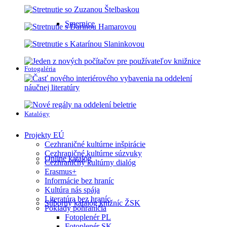
Smernice
Fotogaléria
Katalógy
Projekty EÚ
Cezhraničné kultúrne inšpirácie
Cezhraničné kultúrne súzvuky
Online katalóg
Cezhraničný kultúrny dialóg
Erasmus+
Informácie bez hraníc
Kultúra nás spája
Literatúra bez hraníc
Súborný katalóg knižníc ŽSK
Poklady pohraničia
Fotoplenér PL
Fotoplenér SK