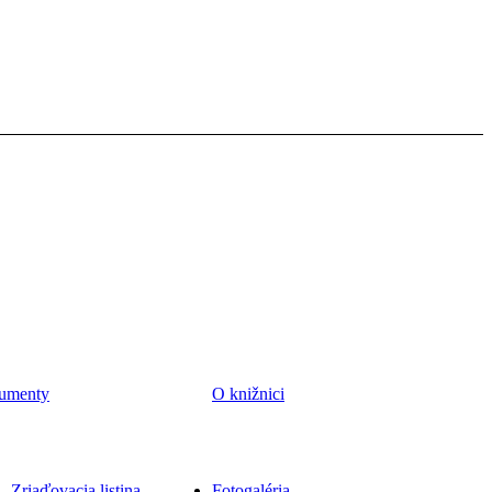
umenty
O knižnici
Zriaďovacia listina
Fotogaléria