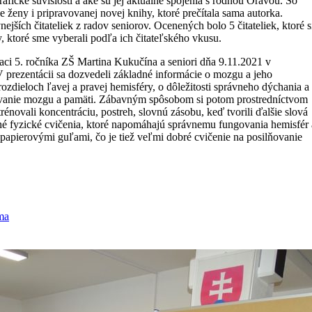
rafické súvislosti a aké sú jej aktuálne spojenia s rodnou Oravou. So
 ženy i pripravovanej novej knihy, ktoré prečítala sama autorka.
nejších čitateliek z radov seniorov. Ocenených bolo 5 čitateliek, ktoré s
, ktoré sme vyberali podľa ich čitateľského vkusu.
iaci 5. ročníka ZŠ Martina Kukučína a seniori dňa 9.11.2021 v
V prezentácii sa dozvedeli základné informácie o mozgu a jeho
ozdieloch ľavej a pravej hemisféry, o dôležitosti správneho dýchania a
ovanie mozgu a pamäti. Zábavným spôsobom si potom prostredníctvom
énovali koncentráciu, postreh, slovnú zásobu, keď tvorili ďalšie slová
ché fyzické cvičenia, ktoré napomáhajú správnemu fungovania hemisfér 
 papierovými guľami, čo je tiež veľmi dobré cvičenie na posilňovanie
ma