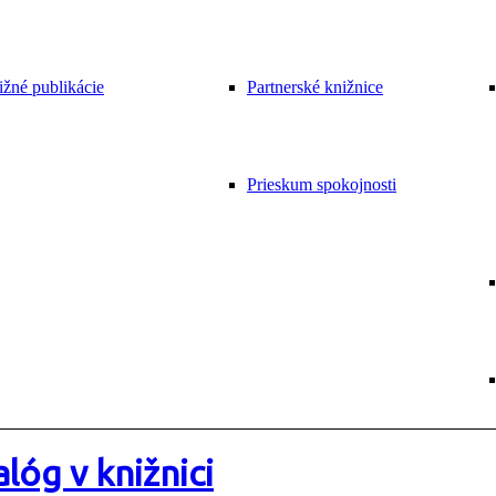
žné publikácie
Partnerské knižnice
Prieskum spokojnosti
lóg v knižnici