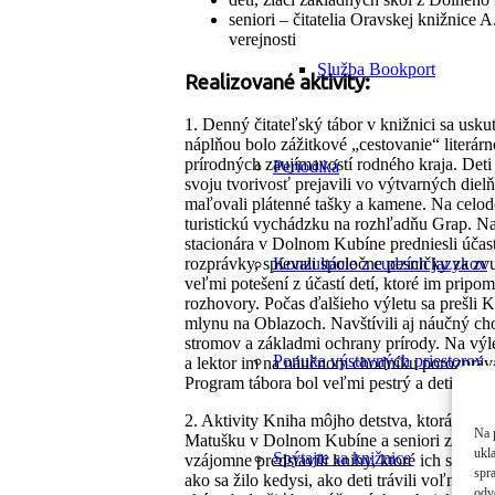
seniori – čitatelia Oravskej knižnice 
verejnosti
Služba Bookport
Realizované aktivity:
1. Denný čitateľský tábor v knižnici sa usk
náplňou bolo zážitkové „cestovanie“ literár
prírodných zaujímavostí rodného kraja. Deti 
Periodiká
svoju tvorivosť prejavili vo výtvarných diel
maľovali plátenné tašky a kamene. Na celod
turistickú vychádzku na rozhľadňu Grap. Na
stacionára v Dolnom Kubíne predniesli účast
Konzultácie z cudzích jazykov
rozprávky, spievali spoločne pesničky za zv
veľmi potešení z účastí detí, ktoré im prip
rozhovory. Počas ďalšieho výletu sa prešli
mlynu na Oblazoch. Navštívili aj náučný ch
stromov a základmi ochrany prírody. Na výl
Ponuka výstavných priestorov
a lektor im na náučnom chodníku porozprával 
Program tábora bol veľmi pestrý a deti mal
2. Aktivity Kniha môjho detstva, ktorá sa us
Na 
Matušku v Dolnom Kubíne a seniori z radov č
ukl
Spýtajte sa knižnice
vzájomne predstavili knihy, ktoré ich sprevá
spra
ako sa žilo kedysi, ako deti trávili voľný ča
odv