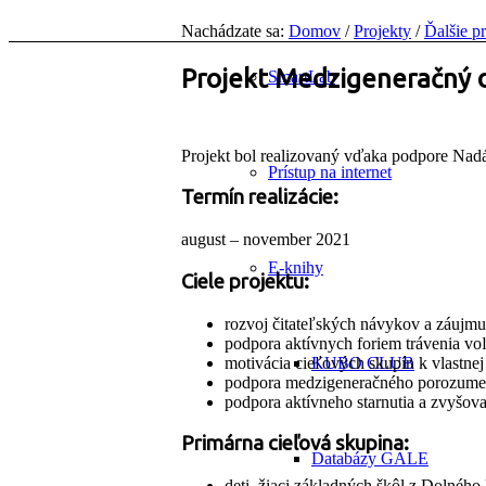
Nachádzate sa:
Domov
/
Projekty
/
Ďalšie p
Projekt Medzigeneračný di
SmartLab
Projekt bol realizovaný vďaka podpore Nad
Prístup na internet
Termín realizácie:
august – november 2021
E-knihy
Ciele projektu:
rozvoj čitateľských návykov a záujmu
podpora aktívnych foriem trávenia voľ
motivácia cieľových skupín k vlastnej 
KUBO CLUB
podpora medzigeneračného porozumeni
podpora aktívneho starnutia a zvyšova
Primárna cieľová skupina:
Databázy GALE
deti, žiaci základných škôl z Dolného