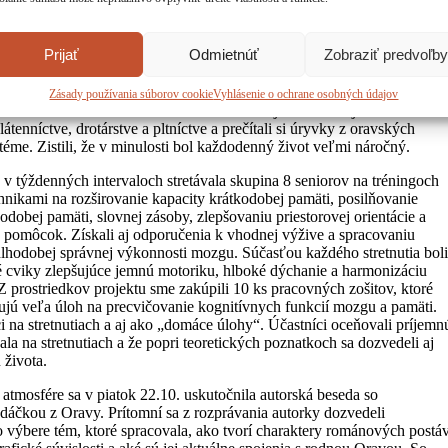
ymožeností. V závere stretnutia si spoločne zaspievali ľudové pesničky
nila dňa 27.9.2021. Pod vedením lektora Jána Baleka sa žiaci 4. ročník
Prijať
Odmietnúť
Zobraziť predvoľby
íne a seniori z radov čitateľov Oravskej knižnice zoznámili s
ý záujemca si vyskúšal ako sa na kruhu dá vytvarovať miska alebo
zručnosť a trpezlivosť. Obe skupiny sa pri práci vzájomne
Zásady používania súborov cookie
Vyhlásenie o ochrane osobných údajov
mnú motoriku. Počas stretnutia sa dozvedeli aj mnoho zaujímavého o
enníctve, drotárstve a pltníctve a prečítali si úryvky z oravských
o téme. Zistili, že v minulosti bol každodenný život veľmi náročný.
 v týždenných intervaloch stretávala skupina 8 seniorov na tréningoch
nikami na rozširovanie kapacity krátkodobej pamäti, posilňovanie
odobej pamäti, slovnej zásoby, zlepšovaniu priestorovej orientácie a
omôcok. Získali aj odporučenia k vhodnej výžive a spracovaniu
k dlhodobej správnej výkonnosti mozgu. Súčasťou každého stretnutia boli
é cviky zlepšujúce jemnú motoriku, hlboké dýchanie a harmonizáciu
 prostriedkov projektu sme zakúpili 10 ks pracovných zošitov, ktoré
jú veľa úloh na precvičovanie kognitívnych funkcií mozgu a pamäti.
ci na stretnutiach a aj ako „domáce úlohy“. Účastníci oceňovali príjemn
la na stretnutiach a že popri teoretických poznatkoch sa dozvedeli aj
 života.
 atmosfére sa v piatok 22.10. uskutočnila autorská beseda so
áčkou z Oravy. Prítomní sa z rozprávania autorky dozvedeli
, o výbere tém, ktoré spracovala, ako tvorí charaktery románových postáv