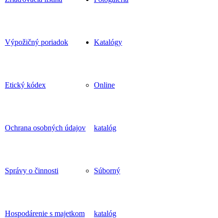
Výpožičný poriadok
Katalógy
Etický kódex
Online
Ochrana osobných údajov
katalóg
Správy o činnosti
Súborný
Hospodárenie s majetkom
katalóg