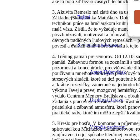
aké to bolo žiť bez súčasných technických v
3. Aktivita Remeslo má zlaté dno sa uskutoč
Rešerš
Základnej školy Janka Matušku v Dolnom Kub
technikou práce na hrnčiarskom kruhu. Každ
malá váza. Zistili, že to vyžaduje manuálnu 
povzbudzovali, motivovali a trénovali si je
dávnych tradičných ľudových remeslách – plát
Regionálne informácie
povestí a ďalších kníh, ktoré sa viažu k tejt
4. Tréning pamäti pre seniorov. Od 12.10. sa
pamäti. Zábavnou formou sa zoznámili s tech
pozornosti a koncentrácie, precvičovanie dlh
Anton Habovštiak
používaniu mnemotechnických pamäťových p
stresových situácií, ktoré sú tiež potrebné 
aj krátke rozcvičky, zamerané na jednoduch
výkonu ľavej a pravej mozgovej hemisféry. Z
vydalo Centrum Memory Bratislava a obsahu
Osobnosti Oravy
Zadania z pracovných zošitov riešili účastní
priateľskú a zábavnú atmosféru, ktorá panova
praktické rady, ktoré im môžu zlepšiť kvalitu
5. Kreslo pre hosťa. V komornej a príjemnej
Výročia osobností
spisovateľkou Michaelou Galambošovou, rod
zaujímavosti o jej spôsobe literárnej tvorby