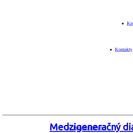
Kni
Kontakty
Medzigeneračný dia
Prehľad služieb