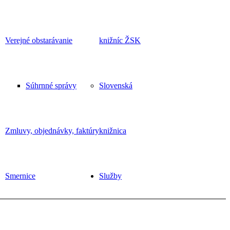
Verejné obstarávanie
knižníc ŽSK
Súhrnné správy
Slovenská
Zmluvy, objednávky, faktúry
knižnica
Smernice
Služby