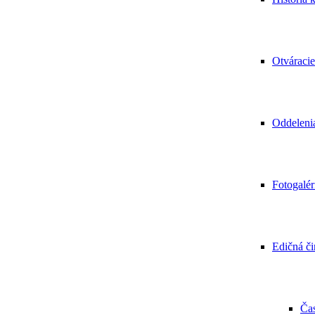
Otváraci
Oddelenia
Fotogalér
Edičná č
Čas