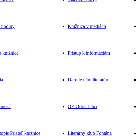
e hodiny
Knižnica v médiách
 knižnice
Prístup k informáciám
ia
Darujte nám literatúru
innosť
OZ Orbis Libri
opis Priateľ knižnice
Literárny klub Fontána