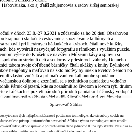
A. Habovštiaka, ako aj ďalší záujemcovia z radov širšej seniorskej
utočnil v dňoch 23.8.-27.8.2021 a zúčastnilo sa ho 20 detí. Obsahovou
nou krajinou i skutočné cestovanie a spoznávanie kultúrnych a
sa zabavili pri literárnych hádankách a kvízoch, čítali nové knižky,
ňach, kde vytvárali nezvyčajnú fotografiu s rámikom s využitím puzzle,
ennom výlete do Krušetnice navštívili Múzeum kávy a spravili si
 spoločnom stretnutí detí a seniorov v priestoroch záhrady Denného
níci tábora svoje obľúbené básničky, čítali ukážky z knihy Bylinkové
ukov heligónky a maľovali na sklo motívy byliniek a kvetov. Seniori bo
omenuli vlastné vnúčatá a pri maľovaní vnikali mnohé spontánne
 Kvačianskou dolinou a zoznámili sa s technickou pamiatkou vodného
odník Párnické jazerá, kde sa zoznámili so životom a lovom rýb, druhm
ete v Lúčkach si pozreli národnú prírodnú pamiatku Lúčanský vodopád
zaujímavosti zo života včiel a dôležitosť včiel pre život človeka.
i vyplnenú každú minútu zmysluplnou činnosťou.
Spravovať Súhlas
kutočnila dňa 3.9.2021, sa zúčastnili žiaci Základnej školy Janka
poskytovanie tých najlepších skúseností používame technológie, ako sú súbory cookie na
itateľov Oravskej knižnice. Na spoločnom podujatí detí a seniorov si
adanie a/alebo prístup k informáciám o zariadení. Súhlas s týmito technológiami nám umožní
dzali detstvom, čítali si ukážky z obľúbených kníh, rozprávali sa aj o t
covávať údaje, ako je správanie pri prehliadaní alebo jedinečné ID na tejto stránke. Nesúhlas a
s, aké hry sa hrali, čo všetko museli vedieť spraviť vlastnými rukami a
olanie súhlasu môže nepriaznivo ovplyvniť určité vlastnosti a funkcie.