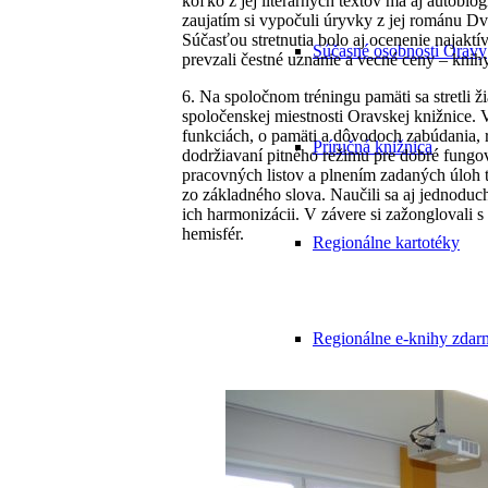
koľko z jej literárnych textov má aj autobiog
zaujatím si vypočuli úryvky z jej románu Dve
Súčasťou stretnutia bolo aj ocenenie najaktív
Súčasné osobnosti Oravy
prevzali čestné uznanie a vecné ceny – knihy
6. Na spoločnom tréningu pamäti sa stretli ž
spoločenskej miestnosti Oravskej knižnice. 
funkciách, o pamäti a dôvodoch zabúdania, r
Príručná knižnica
dodržiavaní pitného režimu pre dobré fung
pracovných listov a plnením zadaných úloh tr
zo základného slova. Naučili sa aj jednodu
ich harmonizácii. V závere si zažonglovali s
hemisfér.
Regionálne kartotéky
Regionálne e-knihy zdar
Cenník služieb