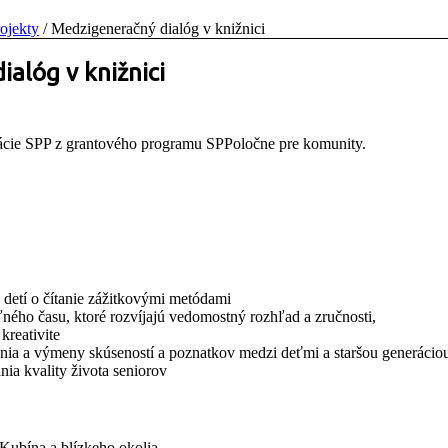
rojekty
/
Medzigeneračný dialóg v knižnici
alóg v knižnici
ácie SPP z grantového programu SPPoločne pre komunity.
 detí o čítanie zážitkovými metódami
ného času, ktoré rozvíjajú vedomostný rozhľad a zručnosti,
kreativite
a a výmeny skúseností a poznatkov medzi deťmi a staršou generácio
nia kvality života seniorov
 Kubína a blízkeho okolia