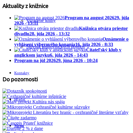
Aktuality z knižnice
Program na august 2026
29. júla
Vyradené knihy
2026 - 15:11
Knižnica otvára priestor
divadlu
28. júla 2026 - 13:32
Oznámenie o
vyhlásení výberového konania
16. júla 2026 - 8:33
Slovník knihovníckych pojmov
Čitateľský klub v
anglickom jazyku
6. júla 2026 - 14:43
Program na júl 2026
29. júna 2026 - 10:24
Kontakty
Do pozornosti
Hľadať
Menu