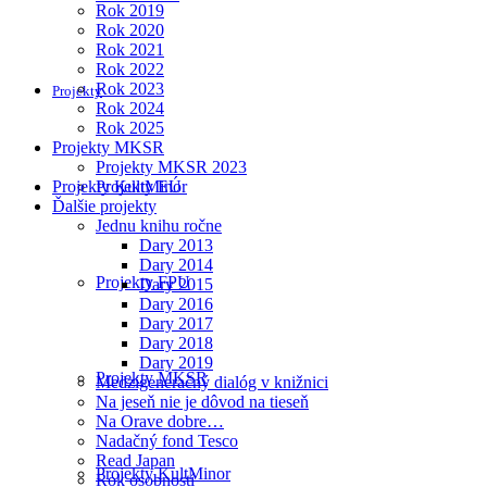
Rok 2019
Rok 2020
Rok 2021
Rok 2022
Rok 2023
Projekty
Rok 2024
Rok 2025
Projekty MKSR
Projekty MKSR 2023
Projekty KultMinor
Projekty EÚ
Ďalšie projekty
Jednu knihu ročne
Dary 2013
Dary 2014
Projekty FPU
Dary 2015
Dary 2016
Dary 2017
Dary 2018
Dary 2019
Projekty MKSR
Medzigeneračný dialóg v knižnici
Na jeseň nie je dôvod na tieseň
Na Orave dobre…
Nadačný fond Tesco
Read Japan
Projekty KultMinor
Rok osobností