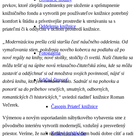
prvkov, ktoré zlepšili podmienky pre uloženie a sprístupnenie
knižničného fondu a vytvorili pre používateľov knižnice potrebný
komfort k štúdiu a prívetivejšie prostredie k stretávaniu sa s
Oddelenia knižnice
priateľmi či k oddychu v tichom prostredí knižnice.
„Modernizáciou prešla celá staršia časť náučného oddelenia. Od
vymaľovania stien, položenia nového koberca na podlahu až po
Fotogaléria
nové regály na knihy, nové stolíky, stoličky či svetlá. Naši čitatelia sa
môžu tešiť aj na úplne novú relaxačno-čitateľskú zónu, kde sa môžu
zastaviť a oddýchnuť si od množstva svojich povinností, nájsť si
Edičná činnosť
dobrú knihu, ktorých nemáme málo. Sadnúť si na pohovku a
ponoriť sa do príbehov veselých, smutných, odborných,
romantických či historických,“
uviedol riaditeľ knižnice Roman
Večerek.
Časopis Priateľ knižnice
Výmenou a novým usporiadaním nábytkového vybavenia sme z
pôvodného interiéru vytvorili modernejší, vzdušný a presvetlený
Knižné publikácie
priestor. Veríme, že naši návštevníci sa v ňom budú dobre cítiť a radi